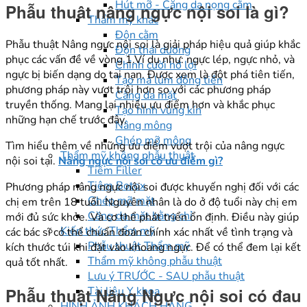
Hút mỡ - Căng da nọng cằm
Phẫu thuât nâng ngực nội soi là gì?
Thẩm mỹ khác
Độn cằm
Phẫu thuật Nâng ngực nội soi là giải pháp hiệu quả giúp khắc
Độn thái dương
phục các vấn đề về vòng 1.Ví dụ như: ngực lép, ngực nhỏ, và
Chỉnh cười hở lợi
ngực bị biến dạng do tai nạn. Được xem là đột phá tiên tiến,
Tạo má lúm đồng tiền
phương pháp này vượt trội hơn so với các phương pháp
Căng da mặt
truyền thống. Mang lại nhiều ưu điểm hơn và khắc phục
Tạo hình vùng kín
những hạn chế trước đây.
Nâng mông
Ghép mỡ mông
Tìm hiểu thêm về những ưu điểm vượt trội của nâng ngực
Thẩm mỹ không phẫu thuật
nội soi tại.
Nâng ngực nội soi có ưu điểm gì?
Tiêm Filler
Tiêm Botox
Phương pháp nâng ngực nội soi được khuyến nghị đối với các
Ghép mỡ mặt
chị em trên 18 tuổi. Nguyên nhân là do ở độ tuổi này chị em
Căng da mặt bằng chỉ
mới đủ sức khỏe. Và cơ thể phát triển ổn định. Điều này giúp
Kiến thức Thẩm mỹ
các bác sĩ có thể chuẩn đoán chính xác nhất về tình trạng và
Phẫu thuật Thẩm mỹ
kích thước túi khi đặt vào khoang ngực. Để có thể đem lại kết
Thẩm mỹ không phẫu thuật
quả tốt nhất.
Lưu ý TRƯỚC - SAU phẫu thuật
Phẫu thuật Nâng Ngực nội soi có đau
Tài liệu Y khoa
HÌNH ẢNH KHÁCH HÀNG