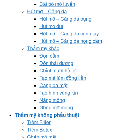
Cắt bỏ mô tuyến
Hút mỡ – Căng da
Hút mỡ – Căng da bụng
Hút mỡ đùi
Hút mỡ – Căng da cánh tay
Hút mỡ – Căng da nọng cằm
Thẩm mỹ khác
Độn cằm
Độn thái dương
Chỉnh cười hở lợi
Tạo má lúm đồng tiền
Căng da mặt
Tạo hình vùng kín
Nâng mông
Ghép mỡ mông
Thẩm mỹ không phẫu thuật
Tiêm Filler
Tiêm Botox
Ghép mỡ mặt