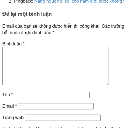
Pingback:
Nâng ngực nội soi cho nam giới được không?
Để lại một bình luận
Email của bạn sẽ không được hiển thị công khai.
Các trường
bắt buộc được đánh dấu
*
Bình luận
*
Tên
*
Email
*
Trang web