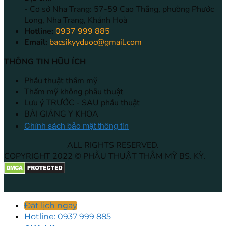
- Cơ sở Nha Trang: 57-59 Cao Thắng, phường Phước
Long, Nha Trang, Khánh Hoà
Hotline:
0937 999 885
Email:
bacsikyyduoc@gmail.com
THÔNG TIN HŨU ÍCH
Phẫu thuật thẩm mỹ
Thẩm mỹ không phẫu thuật
Lưu ý TRƯỚC - SAU phẫu thuật
BÀI GIẢNG Y KHOA
Chính sách bảo mật thông tin
ALL RIGHTS RESERVED.
COPYRIGHT 2022 © PHẪU THUẬT THẪM MỸ BS. KỲ.
Đặt lịch ngay
Hotline: 0937 999 885