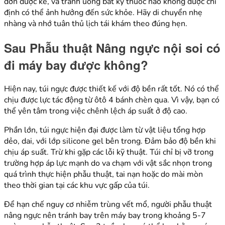
đơn được kê, và tránh uống bất kỳ thuốc nào không được chỉ
định có thể ảnh hưởng đến sức khỏe. Hãy di chuyển nhẹ
nhàng và nhớ tuân thủ lịch tái khám theo đúng hẹn.
Sau Phẫu thuật Nâng ngực nội soi có
đi máy bay được không?
Hiện nay, túi ngực được thiết kế với độ bền rất tốt. Nó có thể
chịu được lực tác động từ ôtô 4 bánh chèn qua. Vì vậy, bạn có
thể yên tâm trong việc chênh lệch áp suất ở độ cao.
Phần lớn, túi ngực hiện đại được làm từ vật liệu tổng hợp
dẻo, dai, với lớp silicone gel bên trong. Đảm bảo độ bền khi
chịu áp suất. Trừ khi gặp các lỗi kỹ thuật. Túi chỉ bị vỡ trong
trường hợp áp lực mạnh do va chạm với vật sắc nhọn trong
quá trình thực hiện phẫu thuật, tai nạn hoặc do mài mòn
theo thời gian tại các khu vực gấp của túi.
Để hạn chế nguy cơ nhiễm trùng vết mổ, người phẫu thuật
nâng ngực nên tránh bay trên máy bay trong khoảng 5-7