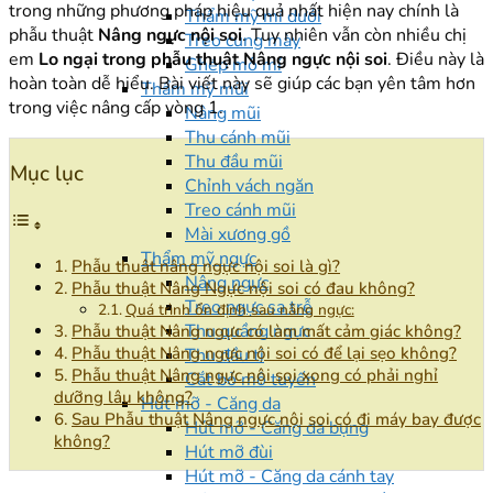
trong những phương pháp hiệu quả nhất hiện nay chính là
Thẩm mỹ mí dưới
phẫu thuật
Nâng ngực nội soi
. Tuy nhiên vẫn còn nhiều chị
Treo cung mày
em
Lo ngại trong phẫu thuật Nâng ngực nội soi
. Điều này là
Ghép mô mí
hoàn toàn dễ hiểu. Bài viết này sẽ giúp các bạn yên tâm hơn
Thẩm mỹ mũi
trong việc nâng cấp vòng 1.
Nâng mũi
Thu cánh mũi
Thu đầu mũi
Mục lục
Chỉnh vách ngăn
Treo cánh mũi
Mài xương gồ
Thẩm mỹ ngực
Phẫu thuât nâng ngực nội soi là gì?
Nâng ngực
Phẫu thuật Nâng Ngực nội soi có đau không?
Treo ngực sa trễ
Quá trình ổn định sau nâng ngực:
Thu quầng ngực
Phẫu thuật Nâng ngực có làm mất cảm giác không?
Phẫu thuật Nâng ngực nội soi có để lại sẹo không?
Thu đầu ti
Phẫu thuật Nâng ngực nội soi xong có phải nghỉ
Cắt bỏ mô tuyến
dưỡng lâu không?
Hút mỡ - Căng da
Sau Phẫu thuật Nâng ngực nội soi có đi máy bay được
Hút mỡ - Căng da bụng
không?
Hút mỡ đùi
Hút mỡ - Căng da cánh tay