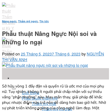
Skip
to
content
Nâng ngực
,
Thẩm mỹ ngực
,
Tin tức
Phẫu thuật Nâng Ngực Nội soi và
những lo ngại
Posted on
25 Tháng 5, 2023
7 Tháng 6, 2023
by
NGUYỄN
THỊ VÂN ANH
25
Th5
Sở hữu vòng 1 đầy đặn và quyến rũ là ước mơ của mọi phụ
nữ. Tuy nhiên, không ít người phải chấp nhận với sự thiếu
Giới thiệu
vắng “phần thưởng” này. May mắn thay, giải pháp để khắc
Phẫu thuật thẩm mỹ
phục nhược điểm này trở nên dễ dàng hơn bao giờ hết. Nhờ
Thẩm mỹ mắt
sự phát triển không ngừng của công nghệ làm đẹp. Một
Thẩm mỹ mí trên