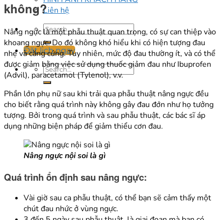
không?
Liên hệ
Nâng ngực là một phẫu thuật quan trọng, có sự can thiệp vào
khoang ngực. Do đó không khó hiểu khi có hiện tượng đau
Đặt lịch ngay
nhẹ và căng cứng. Tuy nhiên, mức độ đau thường ít, và có thể
được giảm bằng việc sử dụng thuốc giảm đau như Ibuprofen
(Advil), paracetamol (Tylenol), v.v.
Phần lớn phụ nữ sau khi trải qua phẫu thuật nâng ngực đều
cho biết rằng quá trình này không gây đau đớn như họ tưởng
tượng. Bởi trong quá trình và sau phẫu thuật, các bác sĩ áp
dụng những biện pháp để giảm thiểu cơn đau.
Nâng ngực nội soi là gì
Quá trình ổn định sau nâng ngực:
Vài giờ sau ca phẫu thuật, có thể bạn sẽ cảm thấy một
chút đau nhức ở vùng ngực.
3 đến 5 ngày sau phẫu thuật, là giai đoạn mà bạn có