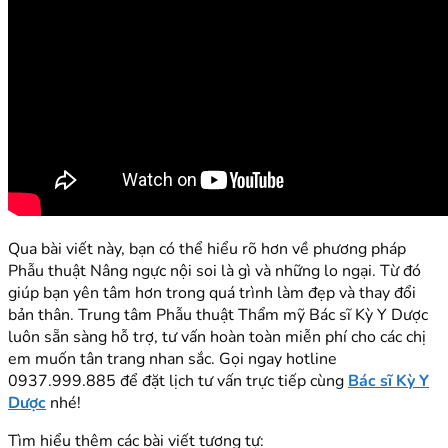
Qua bài viết này, bạn có thể hiểu rõ hơn về phương pháp
Phẫu thuật Nâng ngực nội soi là gì và những lo ngại. Từ đó
giúp bạn yên tâm hơn trong quá trình làm đẹp và thay đổi
bản thân. Trung tâm Phẫu thuật Thẩm mỹ Bác sĩ Kỳ Y Dược
luôn sẵn sàng hỗ trợ, tư vấn hoàn toàn miễn phí cho các chị
em muốn tân trang nhan sắc. Gọi ngay hotline
0937.999.885 để đặt lịch tư vấn trực tiếp cùng
Bác sĩ Kỳ Y
Dược
nhé!
Tìm hiểu thêm các bài viết tương tự: