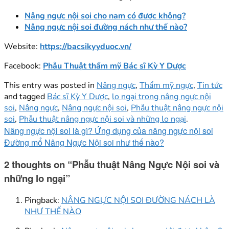
Nâng ngực nội soi cho nam có được không?
Nâng ngực nội soi đường nách như thế nào?
Website:
https://bacsikyyduoc.vn/
Facebook:
Phẫu Thuật thẩm mỹ Bác sĩ Kỳ Y Dược
This entry was posted in
Nâng ngực
,
Thẩm mỹ ngực
,
Tin tức
and tagged
Bác sĩ Kỳ Y Dược
,
lo ngại trong nâng ngực nội
soi
,
Nâng ngực
,
Nâng ngực nội soi
,
Phẫu thuật nâng ngực nội
soi
,
Phẫu thuật nâng ngực nội soi và những lo ngại
.
Nâng ngực nội soi là gì? Ứng dụng của nâng ngực nội soi
Đường mổ Nâng Ngực Nội soi như thế nào?
2 thoughts on “
Phẫu thuật Nâng Ngực Nội soi và
những lo ngại
”
Pingback:
NÂNG NGỰC NỘI SOI ĐƯỜNG NÁCH LÀ
NHƯ THẾ NÀO