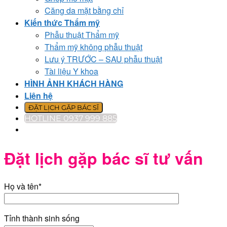
Căng da mặt bằng chỉ
Kiến thức Thẩm mỹ
Phẫu thuật Thẩm mỹ
Thẩm mỹ không phẫu thuật
Lưu ý TRƯỚC – SAU phẫu thuật
Tài liệu Y khoa
HÌNH ẢNH KHÁCH HÀNG
Liên hệ
ĐẶT LỊCH GẶP BÁC SĨ
HOTLINE 0937 999 885
Đặt lịch gặp bác sĩ tư vấn
Họ và tên*
Tỉnh thành sinh sống