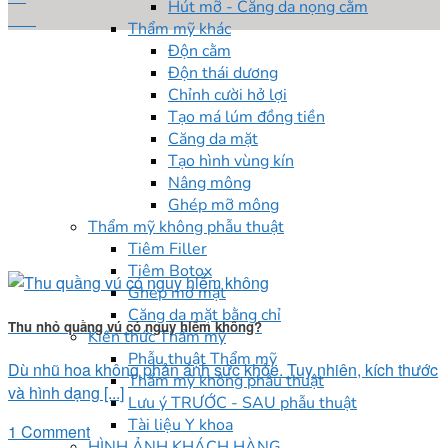
Hút mỡ - Căng da nọng cằm
Th6
Thẩm mỹ khác
Độn cằm
Độn thái dương
Chỉnh cười hở lợi
Tạo má lúm đồng tiền
Căng da mặt
Tạo hình vùng kín
Nâng mông
Ghép mỡ mông
Thẩm mỹ không phẫu thuật
Tiêm Filler
Tiêm Botox
Ghép mỡ mặt
Căng da mặt bằng chỉ
Thu nhỏ quầng vú có nguy hiểm không?
Kiến thức Thẩm mỹ
Phẫu thuật Thẩm mỹ
Dù nhũ hoa không phản ánh sức khỏe. Tuy nhiên, kích thước
Thẩm mỹ không phẫu thuật
và hình dạng [...]
Lưu ý TRƯỚC - SAU phẫu thuật
Tài liệu Y khoa
1 Comment
HÌNH ẢNH KHÁCH HÀNG