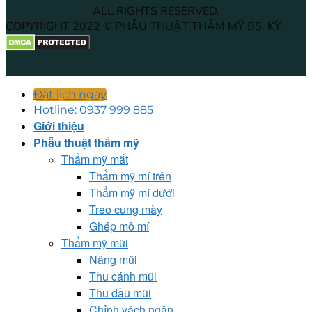
ALL RIGHTS RESERVED.
COPYRIGHT 2022 © PHẪU THUẬT THẪM MỸ BS. KỲ.
Đặt lịch ngay
Hotline: 0937 999 885
Giới thiệu
Phẫu thuật thẩm mỹ
Thẩm mỹ mắt
Thẩm mỹ mí trên
Thẩm mỹ mí dưới
Treo cung mày
Ghép mô mí
Thẩm mỹ mũi
Nâng mũi
Thu cánh mũi
Thu đầu mũi
Chỉnh vách ngăn