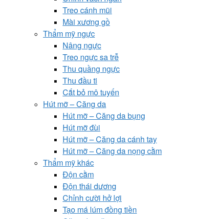
Treo cánh mũi
Mài xương gồ
Thẩm mỹ ngực
Nâng ngực
Treo ngực sa trễ
Thu quầng ngực
Thu đầu ti
Cắt bỏ mô tuyến
Hút mỡ – Căng da
Hút mỡ – Căng da bụng
Hút mỡ đùi
Hút mỡ – Căng da cánh tay
Hút mỡ – Căng da nọng cằm
Thẩm mỹ khác
Độn cằm
Độn thái dương
Chỉnh cười hở lợi
Tạo má lúm đồng tiền