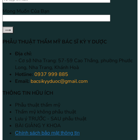
Mong Muốn Của Bạn
PHẪU THUẬT THẨM MỸ BÁC SĨ KỲ Y DƯỢC
Địa chỉ:
- Cơ sở Nha Trang: 57-59 Cao Thắng, phường Phước
Long, Nha Trang, Khánh Hoà
Hotline:
0937 999 885
Email:
bacsikyyduoc@gmail.com
THÔNG TIN HŨU ÍCH
Phẫu thuật thẩm mỹ
Thẩm mỹ không phẫu thuật
Lưu ý TRƯỚC - SAU phẫu thuật
BÀI GIẢNG Y KHOA
Chính sách bảo mật thông tin