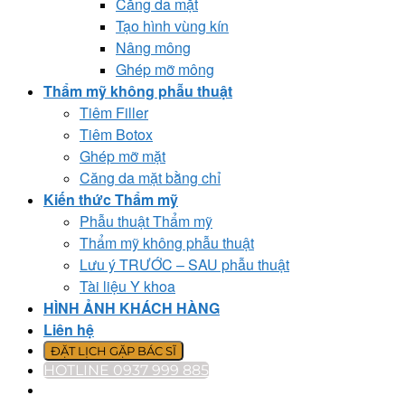
Căng da mặt
Tạo hình vùng kín
Nâng mông
Ghép mỡ mông
Thẩm mỹ không phẫu thuật
Tiêm Filler
Tiêm Botox
Ghép mỡ mặt
Căng da mặt bằng chỉ
Kiến thức Thẩm mỹ
Phẫu thuật Thẩm mỹ
Thẩm mỹ không phẫu thuật
Lưu ý TRƯỚC – SAU phẫu thuật
Tài liệu Y khoa
HÌNH ẢNH KHÁCH HÀNG
Liên hệ
ĐẶT LỊCH GẶP BÁC SĨ
HOTLINE 0937 999 885