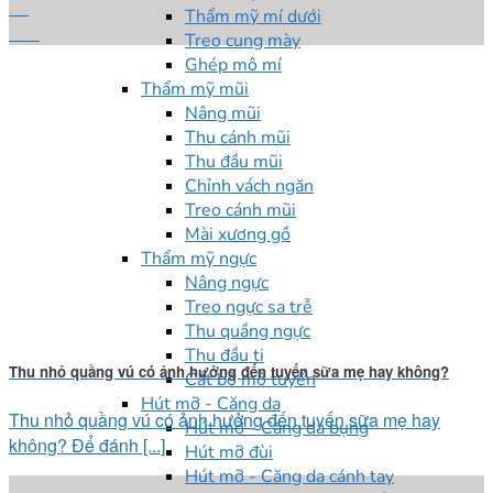
21
Thẩm mỹ mí dưới
Th6
Treo cung mày
Ghép mô mí
Thẩm mỹ mũi
Nâng mũi
Thu cánh mũi
Thu đầu mũi
Chỉnh vách ngăn
Treo cánh mũi
Mài xương gồ
Thẩm mỹ ngực
Nâng ngực
Treo ngực sa trễ
Thu quầng ngực
Thu đầu ti
Thu nhỏ quầng vú có ảnh hưởng đến tuyến sữa mẹ hay không?
Cắt bỏ mô tuyến
Hút mỡ - Căng da
Thu nhỏ quầng vú có ảnh hưởng đến tuyến sữa mẹ hay
Hút mỡ - Căng da bụng
không? Để đánh [...]
Hút mỡ đùi
Hút mỡ - Căng da cánh tay
17