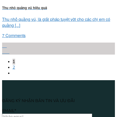
Thu nhỏ quầng vú hiệu quả
Thu nhỏ quầng vú, là giải pháp tuyệt vời cho các chị em có
quầng [...]
7 Comments
08
Th6
1
2
ĐĂNG KÝ NHẬN BẢN TIN VÀ ƯU ĐÃI
EMAIL*