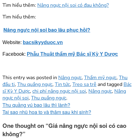
Tìm hiểu thêm:
Nâng ngực nội soi có đau không?
Tìm hiểu thêm:
Nâng ngực nội soi bao lâu phục hồi?
Website:
bacsikyyduoc.vn
Facebook:
Phẫu Thuật thẩm mỹ Bác sĩ Kỳ Y Dược
This entry was posted in
Nâng ngực
,
Thẩm mỹ ngực
,
Thu
đầu ti
,
Thu quầng ngực
,
Tin tức
,
Treo sa trễ
and tagged
Bác
sĩ Kỳ Y Dược
,
chi phí nâng ngực nội soi
,
Nâng ngực
,
Nâng
ngực nội soi
,
Thu quầng ngực
.
Thu quầng vú bao lâu thì lành?
Tại sao nhũ hoa to và thâm sau khi sinh?
One thought on “
Giá nâng ngực nội soi có cao
không?
”