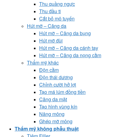
Thu quầng ngực
Thu đầu ti
Cắt bỏ mô tuyến
Hút mỡ – Căng da
Hút mỡ – Căng da bụng
Hút mỡ đùi
Hút mỡ – Căng da cánh tay
Hút mỡ – Căng da nọng cằm
Thẩm mỹ khác
Độn cằm
Độn thái dương
Chỉnh cười hở lợi
Tạo má lúm đồng tiền
Căng da mặt
Tạo hình vùng kín
Nâng mông
Ghép mỡ mông
Thẩm mỹ không phẫu thuật
Tiêm Filler