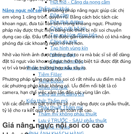
Hút mỡ - Căng da nọng cằm
Thẩm mỹ khác
Nâng ngực nội soi
là phương pháp nâng ngực giúp các chị
Độn cằm
em vòng 1 căng tròn, quyến rũ. Bằng cách bóc tách các
Độn thái dương
khoan ngực, đưa túi vào bên trong khoang ngực. Phương
Chỉnh cười hở lợi
pháp này được thực hiện bằng các thiết bị nội soi chuyên
Tạo má lúm đồng tiền
dụng cao cấp. Đầu thiết bị được gắn camera nhỏ có khả năng
Căng da mặt
phóng đại các khoang ngực rõ nét hơn.
Tạo hình vùng kín
Nâng mông
Nhờ vào hình ảnh được phóng đại to ra mà bác sĩ sẽ dể dàng
Ghép mỡ mông
đặt tú ngực vào khoang ngực hơn. Đặc biệt túi được đặt đúng
Thẩm mỹ không phẫu thuật
vị trí và tránh các trường hợp xấu xãy ra.
Tiêm Filler
Phương pháp nâng ngực nội soi có rất nhiều ưu điểm mà ở
Tiêm Botox
các phương pháp khác không có. Ưu điểm nổi bật là có
Ghép mỡ mặt
camera, hạn chế việc xâm lấn đến các vùng lân cận.
Căng da mặt bằng chỉ
Kiến thức Thẩm mỹ
Với các điểm nổi bật trên thì sẽ rút nắng được ca phẫu thuật,
Phẫu thuật Thẩm mỹ
tỷ lệ cho ra kết quả vòng 1 an toàn rất cao.
Thẩm mỹ không phẫu thuật
Lưu ý TRƯỚC - SAU phẫu thuật
Giá nâng ngực nội soi có cao
Tài liệu Y khoa
HÌNH ẢNH KHÁCH HÀNG