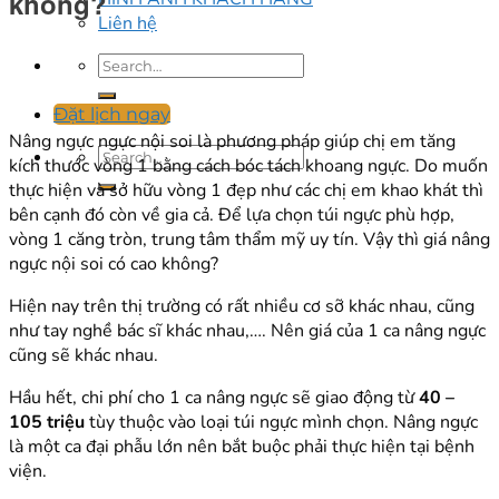
không?
Liên hệ
Đặt lịch ngay
Nâng ngực ngực nội soi là phương pháp giúp chị em tăng
kích thước vòng 1 bằng cách bóc tách khoang ngực. Do muốn
thực hiện và sở hữu vòng 1 đẹp như các chị em khao khát thì
bên cạnh đó còn về gia cả. Để lựa chọn túi ngực phù hợp,
vòng 1 căng tròn, trung tâm thẩm mỹ uy tín. Vậy thì giá nâng
ngực nội soi có cao không?
Hiện nay trên thị trường có rất nhiều cơ sỡ khác nhau, cũng
như tay nghề bác sĩ khác nhau,…. Nên giá của 1 ca nâng ngực
cũng sẽ khác nhau.
Hầu hết, chi phí cho 1 ca nâng ngực sẽ giao động từ
40 –
105 triệu
tùy thuộc vào loại túi ngực mình chọn. Nâng ngực
là một ca đại phẫu lớn nên bắt buộc phải thực hiện tại bệnh
viện.