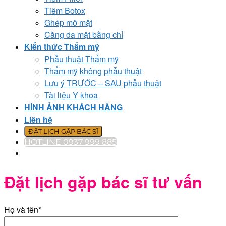
Tiêm Botox
Ghép mỡ mặt
Căng da mặt bằng chỉ
Kiến thức Thẩm mỹ
Phẫu thuật Thẩm mỹ
Thẩm mỹ không phẫu thuật
Lưu ý TRƯỚC – SAU phẫu thuật
Tài liệu Y khoa
HÌNH ẢNH KHÁCH HÀNG
Liên hệ
ĐẶT LỊCH GẶP BÁC SĨ
HOTLINE 0937 999 885
Đặt lịch gặp bác sĩ tư vấn
Họ và tên*