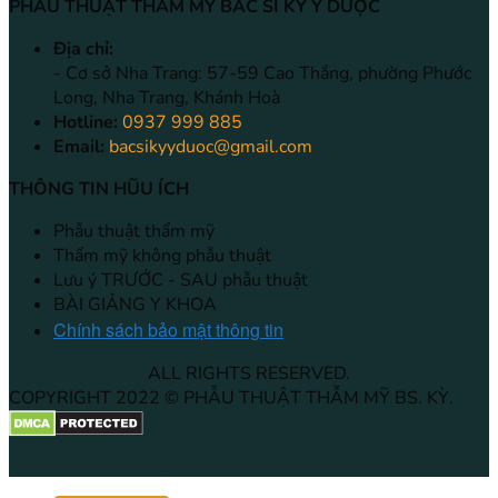
PHẪU THUẬT THẨM MỸ BÁC SĨ KỲ Y DƯỢC
Địa chỉ:
- Cơ sở Nha Trang: 57-59 Cao Thắng, phường Phước
Long, Nha Trang, Khánh Hoà
Hotline:
0937 999 885
Email:
bacsikyyduoc@gmail.com
THÔNG TIN HŨU ÍCH
Phẫu thuật thẩm mỹ
Thẩm mỹ không phẫu thuật
Lưu ý TRƯỚC - SAU phẫu thuật
BÀI GIẢNG Y KHOA
Chính sách bảo mật thông tin
ALL RIGHTS RESERVED.
COPYRIGHT 2022 © PHẪU THUẬT THẪM MỸ BS. KỲ.