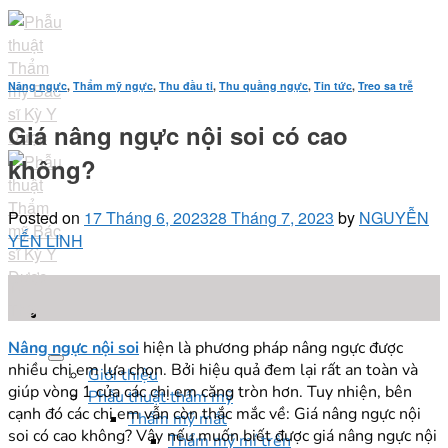
Skip
to
content
Nâng ngực
,
Thẩm mỹ ngực
,
Thu đầu ti
,
Thu quầng ngực
,
Tin tức
,
Treo sa trễ
Giá nâng ngực nội soi có cao
không?
Posted on
17 Tháng 6, 2023
28 Tháng 7, 2023
by
NGUYỄN
YẾN LINH
17
Th6
Nâng ngực nội soi
hiện là phương pháp nâng ngực được
nhiều chị em lựa chọn. Bởi hiệu quả đem lại rất an toàn và
Giới thiệu
giúp vòng 1 của các chị em căng tròn hơn. Tuy nhiện, bên
Phẫu thuật thẩm mỹ
cạnh đó các chị em vẫn còn thắc mắc về: Giá nâng ngực nội
Thẩm mỹ mắt
soi có cao không? Vậy nếu muốn biết được giá nâng ngực nội
Thẩm mỹ mí trên