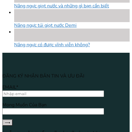
Nâng ngực giọt nước và những gì bạn cần biết
18
Th8
Nâng ngực túi giọt nước Demi
18
Th8
Nâng ngực có được vĩnh viễn không?
ĐĂNG KÝ NHẬN BẢN TIN VÀ ƯU ĐÃI
EMAIL*
Mong Muốn Của Bạn