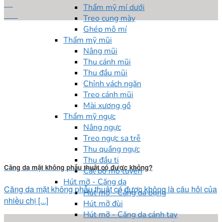
25
Thẩm mỹ mí dưới
Th4
Treo cung mày
Ghép mô mí
Thẩm mỹ mũi
Nâng mũi
Thu cánh mũi
Thu đầu mũi
Chỉnh vách ngăn
Treo cánh mũi
Mài xương gồ
Thẩm mỹ ngực
Nâng ngực
Treo ngực sa trễ
Thu quầng ngực
Thu đầu ti
Căng da mặt không phẫu thuật có được không?
Cắt bỏ mô tuyến
Hút mỡ - Căng da
Căng da mặt không phẫu thuật có được không là câu hỏi của
Hút mỡ - Căng da bụng
nhiều chị [...]
Hút mỡ đùi
Hút mỡ - Căng da cánh tay
28