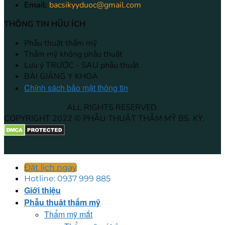
Email:
bacsikyyduoc@gmail.com
THÔNG TIN HŨU ÍCH
Phẫu thuật thẩm mỹ
Thẩm mỹ không phẫu thuật
Lưu ý TRƯỚC - SAU phẫu thuật
BÀI GIẢNG Y KHOA
Chính sách bảo mật thông tin
ALL RIGHTS RESERVED.
COPYRIGHT 2022 © PHẪU THUẬT THẪM MỸ BS. KỲ.
Đặt lịch ngay
Hotline: 0937 999 885
Giới thiệu
Phẫu thuật thẩm mỹ
Thẩm mỹ mắt