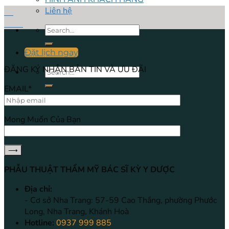
Liên hệ
20
Th11
Đặt lịch ngay
ĐĂNG KÝ NHẬN BẢN TIN VÀ ƯU ĐÃI
EMAIL*
Mong Muốn Của Bạn
PHẪU THUẬT THẨM MỸ BÁC SĨ KỲ Y DƯỢC
Địa chỉ:
- Cơ sở Nha Trang: 57-59 Cao Thắng, phường Phước
Long, Nha Trang, Khánh Hoà
Hotline:
0937 999 885