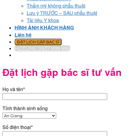
Thẩm mỹ không phẫu thuật
Lưu ý TRƯỚC – SAU phẫu thuật
Tài liệu Y khoa
HÌNH ẢNH KHÁCH HÀNG
Liên hệ
ĐẶT LỊCH GẶP BÁC SĨ
HOTLINE 0937 999 885
Đặt lịch gặp bác sĩ tư vấn
Họ và tên*
Tỉnh thành sinh sống
Số điện thoại*