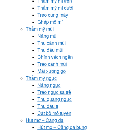
Thẩm mỹ mí trên
Thẩm mỹ mí dưới
Treo cung mày
Ghép mô mí
Thẩm mỹ mũi
Nâng mũi
Thu cánh mũi
Thu đầu mũi
Chỉnh vách ngăn
Treo cánh mũi
Mài xương gồ
Thẩm mỹ ngực
Nâng ngực
Treo ngực sa trễ
Thu quầng ngực
Thu đầu ti
Cắt bỏ mô tuyến
Hút mỡ – Căng da
Hút mỡ – Căng da bụng