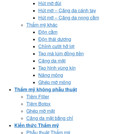
Hút mỡ đùi
Hút mỡ – Căng da cánh tay
Hút mỡ – Căng da nọng cằm
Thẩm mỹ khác
Độn cằm
Độn thái dương
Chỉnh cười hở lợi
Tạo má lúm đồng tiền
Căng da mặt
Tạo hình vùng kín
Nâng mông
Ghép mỡ mông
Thẩm mỹ không phẫu thuật
Tiêm Filler
Tiêm Botox
Ghép mỡ mặt
Căng da mặt bằng chỉ
Kiến thức Thẩm mỹ
Phẫu thuật Thẩm mỹ