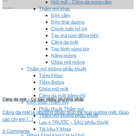
Hút mỡ - Căng da nọng cằm
Th11
Thẩm mỹ khác
Độn cằm
Độn thái dương
Chỉnh cười hở lợi
Tạo má lúm đồng tiền
Căng da mặt
Tạo hình vùng kín
Nâng mông
Ghép mỡ mông
Thẩm mỹ không phẫu thuật
Tiêm Filler
Tiêm Botox
Ghép mỡ mặt
Căng da mặt bằng chỉ
Căng da mặt – Có bao nhiêu phương pháp
Kiến thức Thẩm mỹ
Phẫu thuật Thẩm mỹ
Căng da mặt là phương pháp giúp trẻ hoá gương mặt. Giúp
Thẩm mỹ không phẫu thuật
các chị em [...]
Lưu ý TRƯỚC - SAU phẫu thuật
Tài liệu Y khoa
2 Comments
HÌNH ẢNH KHÁCH HÀNG