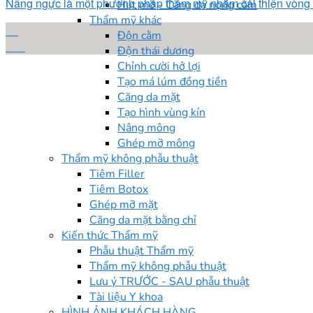
Nâng ngực là một phương pháp thẩm mỹ nhằm cải thiện vòng 1 
Hút mỡ - Căng da nọng cằm
Thẩm mỹ khác
18
Độn cằm
Th8
Độn thái dương
Chỉnh cười hở lợi
Tạo má lúm đồng tiền
Căng da mặt
Tạo hình vùng kín
Nâng mông
Ghép mỡ mông
Thẩm mỹ không phẫu thuật
Tiêm Filler
Tiêm Botox
Ghép mỡ mặt
Căng da mặt bằng chỉ
Kiến thức Thẩm mỹ
Phẫu thuật Thẩm mỹ
Thẩm mỹ không phẫu thuật
Lưu ý TRƯỚC - SAU phẫu thuật
Tài liệu Y khoa
HÌNH ẢNH KHÁCH HÀNG