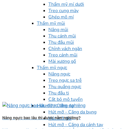
Thẩm mỹ mí dưới
Treo cung mày
Ghép mô mí
Thẩm mỹ mũi
Nâng mũi
Thu cánh mũi
Thu đầu mũi
Chỉnh vách ngăn
Treo cánh mũi
Mài xương gồ
Thẩm mỹ ngực
Nâng ngực
Treo ngực sa trễ
Thu quầng ngực
Thu đầu ti
Cắt bỏ mô tuyến
Hút mỡ - Căng da
Hút mỡ - Căng da bụng
Nâng ngực bao lâu thì được nằm nghiêng?
Hút mỡ đùi
Hút mỡ - Căng da cánh tay