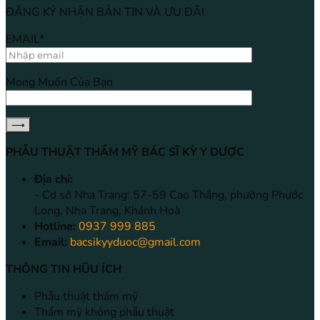
ĐĂNG KÝ NHẬN BẢN TIN VÀ ƯU ĐÃI
EMAIL*
Mong Muốn Của Bạn
PHẪU THUẬT THẨM MỸ BÁC SĨ KỲ Y DƯỢC
Địa chỉ:
- Cơ sở Nha Trang: 57-59 Cao Thắng, phường Phước
Long, Nha Trang, Khánh Hoà
Hotline:
0937 999 885
Email:
bacsikyyduoc@gmail.com
THÔNG TIN HŨU ÍCH
Phẫu thuật thẩm mỹ
Thẩm mỹ không phẫu thuật