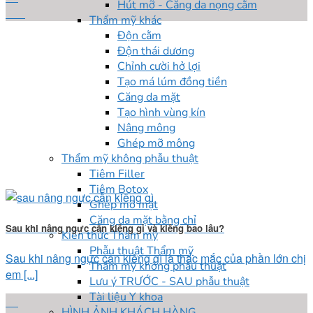
Hút mỡ - Căng da nọng cằm
Th1
Thẩm mỹ khác
Độn cằm
Độn thái dương
Chỉnh cười hở lợi
Tạo má lúm đồng tiền
Căng da mặt
Tạo hình vùng kín
Nâng mông
Ghép mỡ mông
Thẩm mỹ không phẫu thuật
Tiêm Filler
Tiêm Botox
Ghép mỡ mặt
Căng da mặt bằng chỉ
Sau khi nâng ngực cần kiêng gì và kiêng bao lâu?
Kiến thức Thẩm mỹ
Phẫu thuật Thẩm mỹ
Sau khi nâng ngực cần kiêng gì là thắc mắc của phần lớn chị
Thẩm mỹ không phẫu thuật
em [...]
Lưu ý TRƯỚC - SAU phẫu thuật
Tài liệu Y khoa
22
HÌNH ẢNH KHÁCH HÀNG