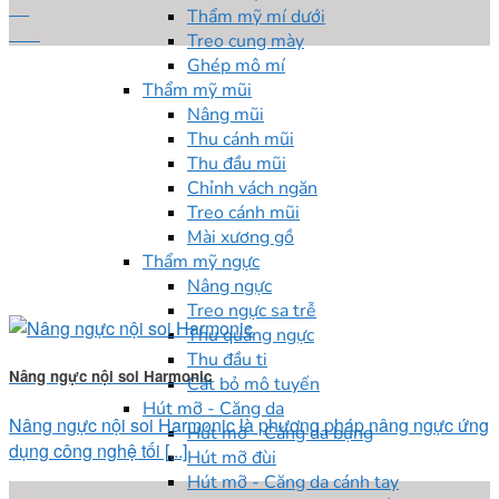
22
Thẩm mỹ mí dưới
Th1
Treo cung mày
Ghép mô mí
Thẩm mỹ mũi
Nâng mũi
Thu cánh mũi
Thu đầu mũi
Chỉnh vách ngăn
Treo cánh mũi
Mài xương gồ
Thẩm mỹ ngực
Nâng ngực
Treo ngực sa trễ
Thu quầng ngực
Thu đầu ti
Nâng ngực nội soi Harmonic
Cắt bỏ mô tuyến
Hút mỡ - Căng da
Nâng ngực nội soi Harmonic là phương pháp nâng ngực ứng
Hút mỡ - Căng da bụng
dụng công nghệ tối [...]
Hút mỡ đùi
Hút mỡ - Căng da cánh tay
22