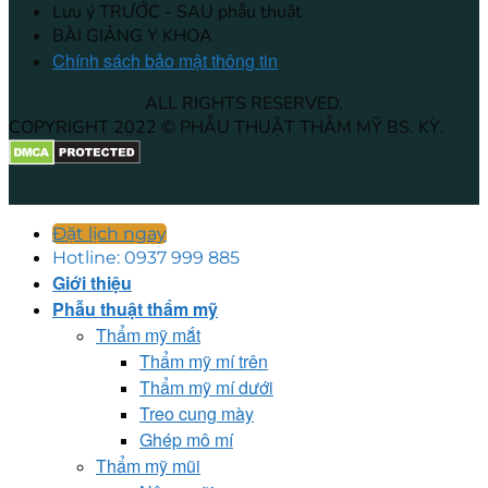
Lưu ý TRƯỚC - SAU phẫu thuật
BÀI GIẢNG Y KHOA
Chính sách bảo mật thông tin
ALL RIGHTS RESERVED.
COPYRIGHT 2022 © PHẪU THUẬT THẪM MỸ BS. KỲ.
Đặt lịch ngay
Hotline: 0937 999 885
Giới thiệu
Phẫu thuật thẩm mỹ
Thẩm mỹ mắt
Thẩm mỹ mí trên
Thẩm mỹ mí dưới
Treo cung mày
Ghép mô mí
Thẩm mỹ mũi