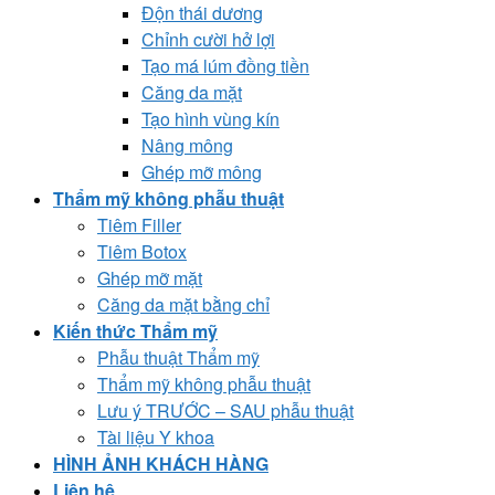
Độn thái dương
Chỉnh cười hở lợi
Tạo má lúm đồng tiền
Căng da mặt
Tạo hình vùng kín
Nâng mông
Ghép mỡ mông
Thẩm mỹ không phẫu thuật
Tiêm Filler
Tiêm Botox
Ghép mỡ mặt
Căng da mặt bằng chỉ
Kiến thức Thẩm mỹ
Phẫu thuật Thẩm mỹ
Thẩm mỹ không phẫu thuật
Lưu ý TRƯỚC – SAU phẫu thuật
Tài liệu Y khoa
HÌNH ẢNH KHÁCH HÀNG
Liên hệ