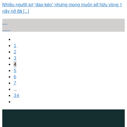
Nhiều người sợ “dao kéo” nhưng mong muốn sở hữu vòng 1
nảy nở đã [...]
22
Th1
1
2
3
4
5
6
7
…
34