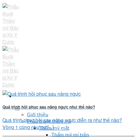
Skip
to
content
Quá trình hồi phục sau nâng ngực như thế nào?
Giới thiệu
Quá trình phục hồi sau nâng ngực diễn ra như thế nào?
Phẫu thuật thẩm mỹ
Vòng 1 cũng như cơ [...]
Thẩm mỹ mắt
Thẩm mỹ mí trên