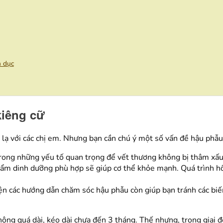
h dục
kiêng cữ
ạ với các chị em. Nhưng bạn cần chú ý một số vấn đề hậu phẫ
rong những yếu tố quan trọng để vết thương không bị thâm xấ
m dinh dưỡng phù hợp sẽ giúp cơ thể khỏe mạnh. Quá trình hồi
ện các hướng dẫn chăm sóc hậu phẫu còn giúp bạn tránh các b
ng quá dài, kéo dài chưa đến 3 tháng. Thế nhưng, trong giai đo