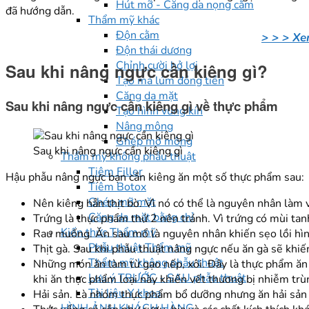
Hút mỡ - Căng da nọng cằm
đã hướng dẫn.
Thẩm mỹ khác
Độn cằm
> > > Xe
Độn thái dương
Chỉnh cười hở lợi
Sau khi nâng ngực cần kiêng gì?
Tạo má lúm đồng tiền
Căng da mặt
Sau khi nâng ngực cần kiêng gì về thực phẩm
Tạo hình vùng kín
Nâng mông
Ghép mỡ mông
Sau khi nâng ngực cần kiêng gì
Thẩm mỹ không phẫu thuật
Tiêm Filler
Hậu phẫu nâng ngực bạn cần kiêng ăn một số thực phẩm sau:
Tiêm Botox
Ghép mỡ mặt
Nên kiêng hẳn thịt bò. Vì nó có thể là nguyên nhân làm 
Căng da mặt bằng chỉ
Trứng là thực phẩm thứ 2 nên tránh. Vì trứng có mùi tanh
Kiến thức Thẩm mỹ
Rau muống. Ăn sau mổ là nguyên nhân khiến sẹo lồi hình 
Phẫu thuật Thẩm mỹ
Thịt gà. Sau khi phẫu thuật nâng ngực nếu ăn gà sẽ khi
Thẩm mỹ không phẫu thuật
Những món ăn làm từ gạo nếp, xôi. Đây là thực phẩm ăn s
Lưu ý TRƯỚC - SAU phẫu thuật
khi ăn thực phẩm loại này khiến vết thương bị nhiễm tr
Tài liệu Y khoa
Hải sản. Là nhóm thực phẩm bổ dưỡng nhưng ăn hải sản t
HÌNH ẢNH KHÁCH HÀNG