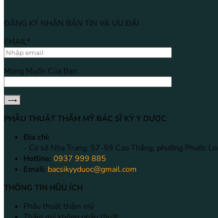
ĐĂNG KÝ NHẬN BẢN TIN VÀ ƯU ĐÃI
EMAIL*
Mong Muốn Của Bạn
PHẪU THUẬT THẨM MỸ BÁC SĨ KỲ Y DƯỢC
Địa chỉ:
- Cơ sở Nha Trang: 57-59 Cao Thắng, phường Phước Lo
Hotline:
0937 999 885
Email:
bacsikyyduoc@gmail.com
THÔNG TIN HŨU ÍCH
Phẫu thuật thẩm mỹ
Thẩm mỹ không phẫu thuật