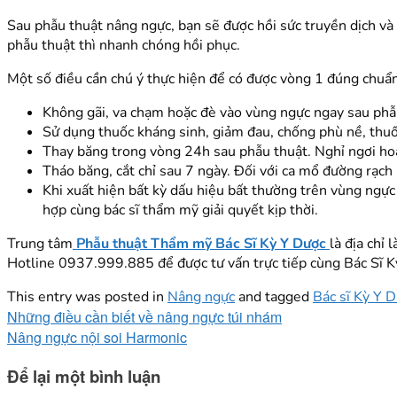
Sau phẫu thuật nâng ngực, bạn sẽ được hồi sức truyền dịch và 
phẫu thuật thì nhanh chóng hồi phục.
Một số điều cần chú ý thực hiện để có được vòng 1 đúng chuẩ
Không gãi, va chạm hoặc đè vào vùng ngực ngay sau phẫu
Sử dụng thuốc kháng sinh, giảm đau, chống phù nề, thu
Thay băng trong vòng 24h sau phẫu thuật. Nghỉ ngơi hoà
Tháo băng, cắt chỉ sau 7 ngày. Đối với ca mổ đường rạch
Khi xuất hiện bất kỳ dấu hiệu bất thường trên vùng ngự
hợp cùng bác sĩ thẩm mỹ giải quyết kịp thời.
Trung tâm
Phẫu thuật Thẩm mỹ Bác Sĩ Kỳ Y Dược
là địa chỉ 
Hotline 0937.999.885 để được tư vấn trực tiếp cùng Bác Sĩ K
This entry was posted in
Nâng ngực
and tagged
Bác sĩ Kỳ Y 
Những điều cần biết về nâng ngực túi nhám
Nâng ngực nội soi Harmonic
Để lại một bình luận