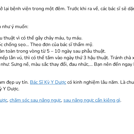
ở lại bệnh viện trong một đêm. Trước khi ra về, các bác sĩ sẽ d
n như ý muốn:
 thuật vì có thể gây chảy máu, tụ máu.
ốc chống sẹo… Theo đơn của bác sĩ thẩm mỹ.
n toàn trong vòng từ 5 – 10 ngày sau phẫu thuật.
 nếp lằn vú, thì có thể tắm vào ngày thứ 3 hậu thuật. Tránh ch
c như: Sưng nề, màu sắc thay đổi, đau nhức,… Bạn nên đến nga
làm đẹp uy tín.
Bác Sĩ Kỳ Y Dược
có kinh nghiệm lâu năm. Là chuy
ỳ Y Dược.
Dược
,
chăm sóc sau nâng ngực
,
sau nâng ngực cần kiêng gì
.