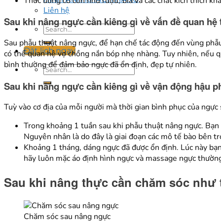
Thức uống có cồn như rượu, bia và các chất kích thích kh
Liên hệ
Sau khi nâng ngực cần kiêng gì về vấn đề quan hệ 
Sau phẫu thuật nâng ngực, để hạn chế tác động đến vùng phẫu 
Đặt lịch ngay
có thể quan hệ vợ chồng nắn bóp nhẹ nhàng. Tuy nhiên, nếu qu
bình thường để đảm bảo ngực đã ổn định, đẹp tự nhiên.
Sau khi nâng ngực cần kiêng gì về vận động hậu p
Tuỳ vào cơ địa của mỗi người mà thời gian bình phục của ngực 
Trong khoảng 1 tuần sau khi phẫu thuật nâng ngực. Bạn 
Nguyên nhân là do đây là giai đoạn các mô tế bào bên tr
Khoảng 1 tháng, dáng ngực đã được ổn định. Lúc này bạn c
hãy luôn mặc áo định hình ngực và massage ngực thườn
Sau khi nâng thực cần chăm sóc như 
Chăm sóc sau nâng ngực