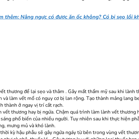
m thêm: Nâng ngực có được ăn ốc không? Có bị sẹo lồi k
vết thương để lại sẹo và thâm . Gây mất thẩm mỹ sau khi lành 
 và làm vết mổ có nguy cơ bị lan rộng. Tạo thành mảng lang ben 
thành ở ngay vị trí cắt rạch.
ến vết thương hay bị ngứa. Chậm quá trình làm lành vết thương 
áng phổ biến của nhiều người. Tuy nhiên sau khi thực hiện phẫ
ùng, mưng mủ và khó lành.
hời kỳ hậu phẫu sẽ gây ngứa ngáy từ bên trong vùng vết thương