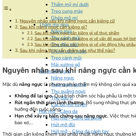
Thẩm mỹ mí dưới
Treo cung mày
Ghép mô mí
Nguyên nhân sau khi nâng ngực cần kiêng cữ
Thẩm mỹ mũi
Sau khi nâng ngực cần kiêng gì?
Nâng mũi
Sau khi nâng ngực cần kiêng gì về thực phẩm
Thu cánh mũi
Sau khi nâng ngực cần kiêng gì về vấn đề quan hệ tìn
Thu đầu mũi
Sau khi nâng ngực cần kiêng gì về vận động hậu phẫu
Sau khi nâng thực cần chăm sóc như thế nào?
Chỉnh vách ngăn
Treo cánh mũi
Mài xương gồ
Nguyên nhân sau khi nâng ngực cần 
Thẩm mỹ ngực
Nâng ngực
Mặc dù
nâng ngực
là phương pháp thẩm mỹ không còn quá xa l
Treo ngực sa trễ
Thu quầng ngực
Không để lại sẹo.
Quá trình chăm sóc hậu phẫu là một t
Thu đầu ti
Rút ngắn thời gian lành thương.
Bổ sung những thực phẩ
Cắt bỏ mô tuyến
hưởng đến cuộc sống.
Hút mỡ - Căng da
Hạn chế xảy ra biến chứng sau nâng ngực.
Việc thực hi
Hút mỡ - Căng da bụng
bao xơ,…
Hút mỡ đùi
Hút mỡ - Căng da cánh tay
Thời gian cần kiêng khem sau phẫu thuật nâng ngực thường khô