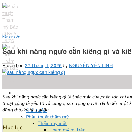
Skip
to
content
Nâng ngực
Sau khi nâng ngực cần kiêng gì và ki
Posted on
22 Tháng 1, 2025
by
NGUYỄN YẾN LINH
22
Th1
Sau khi nâng ngực cần kiêng gì là thắc mắc của phần lớn chị 
thuật cũng là yếu tố vô cũng quan trọng quyết định đến một
đúng thời kỳ hậu phẫu.
Giới thiệu
Phẫu thuật thẩm mỹ
Thẩm mỹ mắt
Mục lục
Thẩm mỹ mí trên