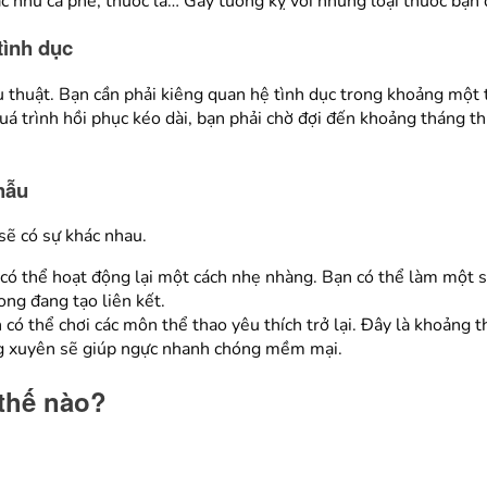
ác như cà phê, thuốc lá… Gây tương kỵ với những loại thuốc bạn đ
tình dục
thuật. Bạn cần phải kiêng quan hệ tình dục trong khoảng một t
á trình hồi phục kéo dài, bạn phải chờ đợi đến khoảng tháng th
hẫu
sẽ có sự khác nhau.
có thể hoạt động lại một cách nhẹ nhàng. Bạn có thể làm một s
ong đang tạo liên kết.
ó thể chơi các môn thể thao yêu thích trở lại. Đây là khoảng th
g xuyên sẽ giúp ngực nhanh chóng mềm mại.
thế nào?