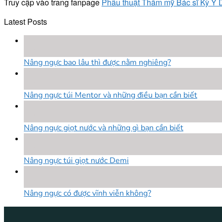
Truy cập vào trang fanpage
Phẫu thuật Thẩm mỹ Bác sĩ Kỳ Y
Latest Posts
18
Th8
Nâng ngực bao lâu thì được nằm nghiêng?
18
Th8
Nâng ngực túi Mentor và những điều bạn cần biết
18
Th8
Nâng ngực giọt nước và những gì bạn cần biết
18
Th8
Nâng ngực túi giọt nước Demi
18
Th8
Nâng ngực có được vĩnh viễn không?