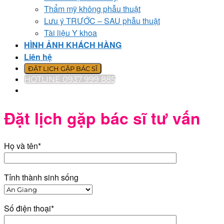
Thẩm mỹ không phẫu thuật
Lưu ý TRƯỚC – SAU phẫu thuật
Tài liệu Y khoa
HÌNH ẢNH KHÁCH HÀNG
Liên hệ
ĐẶT LỊCH GẶP BÁC SĨ
HOTLINE 0937 999 885
Đặt lịch gặp bác sĩ tư vấn
Họ và tên*
Tỉnh thành sinh sống
Số điện thoại*