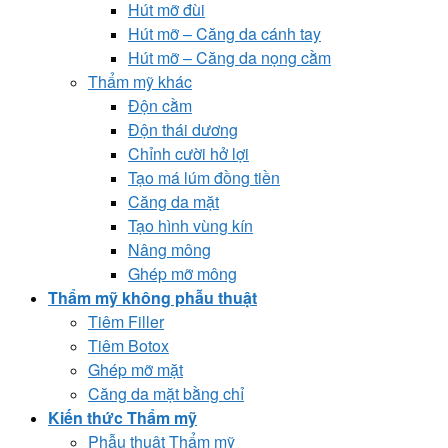
Hút mỡ đùi
Hút mỡ – Căng da cánh tay
Hút mỡ – Căng da nọng cằm
Thẩm mỹ khác
Độn cằm
Độn thái dương
Chỉnh cười hở lợi
Tạo má lúm đồng tiền
Căng da mặt
Tạo hình vùng kín
Nâng mông
Ghép mỡ mông
Thẩm mỹ không phẫu thuật
Tiêm Filler
Tiêm Botox
Ghép mỡ mặt
Căng da mặt bằng chỉ
Kiến thức Thẩm mỹ
Phẫu thuật Thẩm mỹ