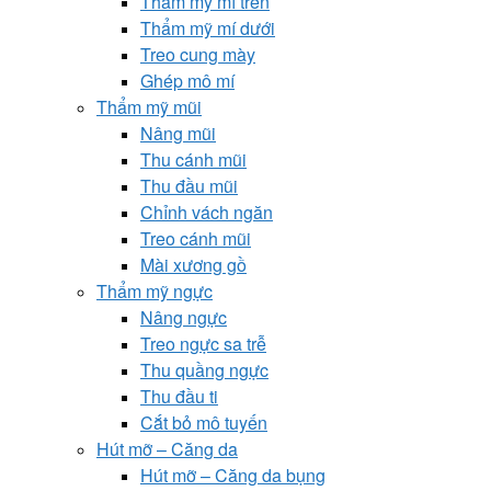
Thẩm mỹ mí trên
Thẩm mỹ mí dưới
Treo cung mày
Ghép mô mí
Thẩm mỹ mũi
Nâng mũi
Thu cánh mũi
Thu đầu mũi
Chỉnh vách ngăn
Treo cánh mũi
Mài xương gồ
Thẩm mỹ ngực
Nâng ngực
Treo ngực sa trễ
Thu quầng ngực
Thu đầu ti
Cắt bỏ mô tuyến
Hút mỡ – Căng da
Hút mỡ – Căng da bụng