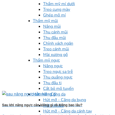
Thẩm mỹ mí dưới
Treo cung mày
Ghép mô mí
Thẩm mỹ mũi
Nâng mũi
Thu cánh mũi
Thu đầu mũi
Chỉnh vách ngăn
Treo cánh mũi
Mài xương gồ
Thẩm mỹ ngực
Nâng ngực
Treo ngực sa trễ
Thu quầng ngực
Thu đầu ti
Cắt bỏ mô tuyến
Hút mỡ - Căng da
Hút mỡ - Căng da bụng
Sau khi nâng ngực cần kiêng gì và kiêng bao lâu?
Hút mỡ đùi
Hút mỡ - Căng da cánh tay