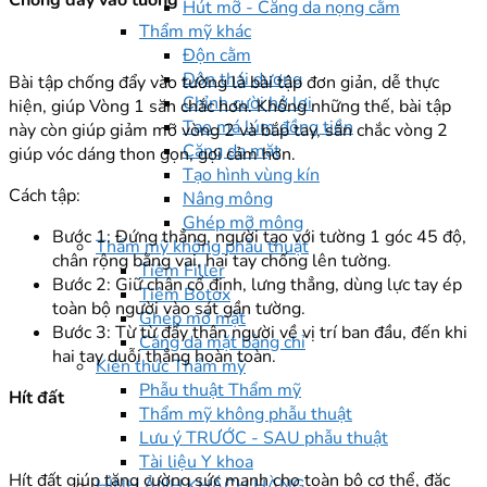
Chống đẩy vào tường
Hút mỡ - Căng da nọng cằm
Thẩm mỹ khác
Độn cằm
Độn thái dương
Bài tập chống đẩy vào tường là bài tập đơn giản, dễ thực
Chỉnh cười hở lợi
hiện, giúp Vòng 1 săn chắc hơn. Không những thế, bài tập
Tạo má lúm đồng tiền
này còn giúp giảm mỡ vòng 2 và bắp tay, săn chắc vòng 2
Căng da mặt
giúp vóc dáng thon gọn, gợi cảm hơn.
Tạo hình vùng kín
Cách tập:
Nâng mông
Ghép mỡ mông
Bước 1: Đứng thẳng, người tạo với tường 1 góc 45 độ,
Thẩm mỹ không phẫu thuật
chân rộng bằng vai, hai tay chống lên tường.
Tiêm Filler
Bước 2: Giữ chân cố định, lưng thẳng, dùng lực tay ép
Tiêm Botox
toàn bộ người vào sát gần tường.
Ghép mỡ mặt
Bước 3: Từ từ đẩy thân người về vị trí ban đầu, đến khi
Căng da mặt bằng chỉ
hai tay duỗi thẳng hoàn toàn.
Kiến thức Thẩm mỹ
Phẫu thuật Thẩm mỹ
Hít đất
Thẩm mỹ không phẫu thuật
Lưu ý TRƯỚC - SAU phẫu thuật
Tài liệu Y khoa
Hít đất giúp tăng cường sức mạnh cho toàn bộ cơ thể, đặc
HÌNH ẢNH KHÁCH HÀNG