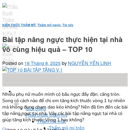
Skip
to
content
KIẾN THỨC THẨM MỸ
,
Thẩm mỹ ngực
,
Tin tức
Bài tập nâng ngực thực hiện tại nhà
vô cùng hiệu quả – TOP 10
Posted on
18 Tháng 8, 2025
by
NGUYỄN YẾN LINH
18
Th8
Nhiều phụ nữ muốn mình có bầu ngực đầy đặn, căng tròn.
Song có cách nào để chị em tăng kích thước vòng 1 tự nhiên
mà không đụng chạm dao kéo không? Nên đã tìm đến các bài
Giới thiệu
tập nâng ngực tại nhà. Vậy các bài tập nâng ngực tại nhà có
Phẫu thuật thẩm mỹ
giúp tăng kích thước Vòng 1 hay không?
Thẩm mỹ mắt
Thẩm mỹ mí trên