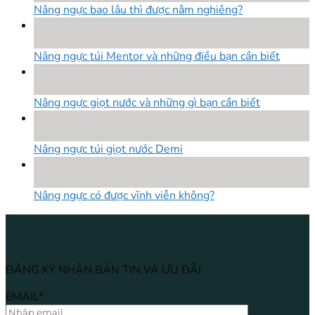
Nâng ngực bao lâu thì được nằm nghiêng?
18
Th8
Nâng ngực túi Mentor và những điều bạn cần biết
18
Th8
Nâng ngực giọt nước và những gì bạn cần biết
18
Th8
Nâng ngực túi giọt nước Demi
18
Th8
Nâng ngực có được vĩnh viễn không?
ĐĂNG KÝ NHẬN BẢN TIN VÀ ƯU ĐÃI
EMAIL*