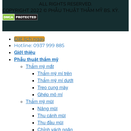
ALL RIGHTS RESERVED.
COPYRIGHT 2022 © PHẪU THUẬT THẪM MỸ BS. KỲ.
Đặt lịch ngay
Hotline: 0937 999 885
Giới thiệu
Phẫu thuật thẩm mỹ
Thẩm mỹ mắt
Thẩm mỹ mí trên
Thẩm mỹ mí dưới
Treo cung mày
Ghép mô mí
Thẩm mỹ mũi
Nâng mũi
Thu cánh mũi
Thu đầu mũi
Chỉnh vách ngăn