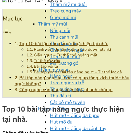
Thẩm mỹ mí dưới
Treo cung mày
Ghép mô mí
Mục lục
Thẩm mỹ mũi
Nâng mũi
Thu cánh mũi
Thu đầu mũi
Top 10 bài tập nâng ngực thực hiện tại nhà.
Plank kết hợp lên xuống (Up down plank)
Chỉnh vách ngăn
Giãn ngực – Tư thế chó ngẩng mặt
Treo cánh mũi
Tư thế cây cầu
Mài xương gồ
Bài tập với tạ
Thẩm mỹ ngực
Bài tập yoga / Bài tập nâng ngực – Tư thế lạc đà
Nâng ngực
Bài tập nâng ngực tại nhà có giúp tăng kích thước bầu
Treo ngực sa trễ
ngực không?
Thu quầng ngực
Công nghệ nâng ngực hiện đại, nhanh chóng.
Thu đầu ti
Cắt bỏ mô tuyến
Top 10 bài tập nâng ngực thực hiện
Hút mỡ - Căng da
Hút mỡ - Căng da bụng
tại nhà.
Hút mỡ đùi
Hút mỡ - Căng da cánh tay