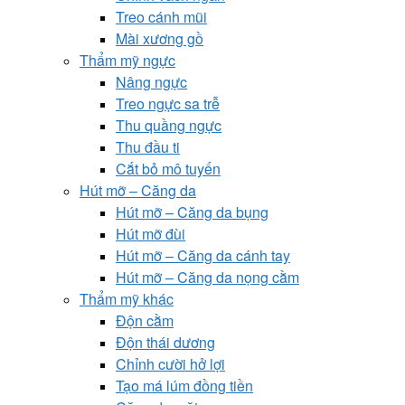
Treo cánh mũi
Mài xương gồ
Thẩm mỹ ngực
Nâng ngực
Treo ngực sa trễ
Thu quầng ngực
Thu đầu ti
Cắt bỏ mô tuyến
Hút mỡ – Căng da
Hút mỡ – Căng da bụng
Hút mỡ đùi
Hút mỡ – Căng da cánh tay
Hút mỡ – Căng da nọng cằm
Thẩm mỹ khác
Độn cằm
Độn thái dương
Chỉnh cười hở lợi
Tạo má lúm đồng tiền