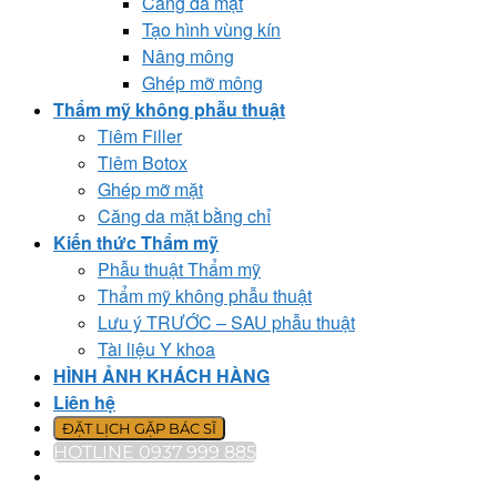
Căng da mặt
Tạo hình vùng kín
Nâng mông
Ghép mỡ mông
Thẩm mỹ không phẫu thuật
Tiêm Filler
Tiêm Botox
Ghép mỡ mặt
Căng da mặt bằng chỉ
Kiến thức Thẩm mỹ
Phẫu thuật Thẩm mỹ
Thẩm mỹ không phẫu thuật
Lưu ý TRƯỚC – SAU phẫu thuật
Tài liệu Y khoa
HÌNH ẢNH KHÁCH HÀNG
Liên hệ
ĐẶT LỊCH GẶP BÁC SĨ
HOTLINE 0937 999 885