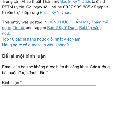
Trung tâm Phẫu thuật Thẩm mỹ
Bác Sĩ Kỳ Y Dược
là địa chỉ
PTTM uy tín. Gọi ngay số Hotline 0937.999.885 để gặp và
tư vấn trực tiếp cùng
Bác sĩ Kỳ Y Dược
.
This entry was posted in
KIẾN THỨC THẨM MỸ
,
Thẩm mỹ
ngực
,
Tin tức
and tagged
Bác sĩ Kỳ Y Dược
,
Bài tập nâng
ngực
.
Top 10 bác sĩ nâng ngực giỏi nhất Việt Nam
Nâng ngực có được vĩnh viễn không?
Để lại một bình luận
Email của bạn sẽ không được hiển thị công khai.
Các trường
bắt buộc được đánh dấu
*
Bình luận
*