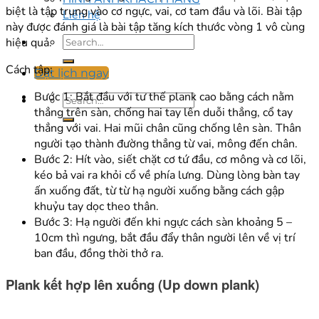
biệt là tập trung vào cơ ngực, vai, cơ tam đầu và lõi. Bài tập
Liên hệ
này được đánh giá là bài tập tăng kích thước vòng 1 vô cùng
hiệu quả.
Cách tập:
Đặt lịch ngay
Bước 1: Bắt đầu với tư thế plank cao bằng cách nằm
thẳng trên sàn, chống hai tay lên duỗi thẳng, cổ tay
thẳng với vai. Hai mũi chân cũng chống lên sàn. Thân
người tạo thành đường thẳng từ vai, mông đến chân.
Bước 2: Hít vào, siết chặt cơ tứ đầu, cơ mông và cơ lõi,
kéo bả vai ra khỏi cổ về phía lưng. Dùng lòng bàn tay
ấn xuống đất, từ từ hạ người xuống bằng cách gập
khuỷu tay dọc theo thân.
Bước 3: Hạ người đến khi ngực cách sàn khoảng 5 –
10cm thì ngưng, bắt đầu đẩy thân người lên về vị trí
ban đầu, đồng thời thở ra.
Plank kết hợp lên xuống (Up down plank)