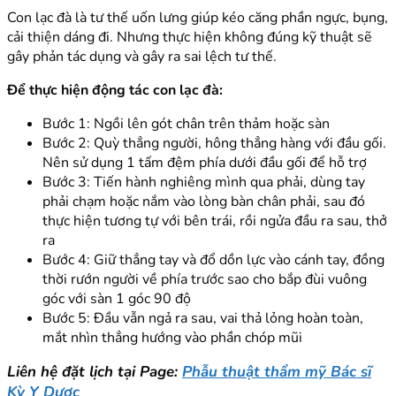
Con lạc đà là tư thế uốn lưng giúp kéo căng phần ngực, bụng,
cải thiện dáng đi. Nhưng thực hiện không đúng kỹ thuật sẽ
gây phản tác dụng và gây ra sai lệch tư thế.
Để thực hiện động tác con lạc đà:
Bước 1: Ngồi lên gót chân trên thảm hoặc sàn
Bước 2: Quỳ thẳng người, hông thẳng hàng với đầu gối.
Nên sử dụng 1 tấm đệm phía dưới đầu gối để hỗ trợ
Bước 3: Tiến hành nghiêng mình qua phải, dùng tay
phải chạm hoặc nắm vào lòng bàn chân phải, sau đó
thực hiện tương tự với bên trái, rồi ngửa đầu ra sau, thở
ra
Bước 4: Giữ thẳng tay và đổ dồn lực vào cánh tay, đồng
thời rướn người về phía trước sao cho bắp đùi vuông
góc với sàn 1 góc 90 độ
Bước 5: Đầu vẫn ngả ra sau, vai thả lỏng hoàn toàn,
mắt nhìn thẳng hướng vào phần chóp mũi
Liên hệ đặt lịch tại Page:
Phẫu thuật thẩm mỹ Bác sĩ
Kỳ Y Dược