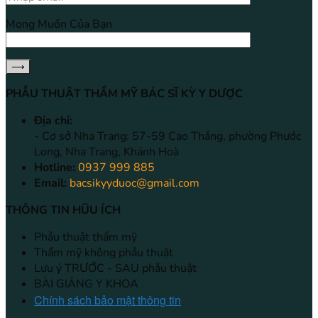
Mong Muốn Của Bạn
PHẪU THUẬT THẨM MỸ BÁC SĨ KỲ Y DƯỢC
Địa chỉ:
- Cơ sở Nha Trang: 57-59 Cao Thắng, phường Phước
Long, Nha Trang, Khánh Hoà
Hotline:
0937 999 885
Email:
bacsikyyduoc@gmail.com
THÔNG TIN HŨU ÍCH
Phẫu thuật thẩm mỹ
Thẩm mỹ không phẫu thuật
Lưu ý TRƯỚC - SAU phẫu thuật
BÀI GIẢNG Y KHOA
Chính sách bảo mật thông tin