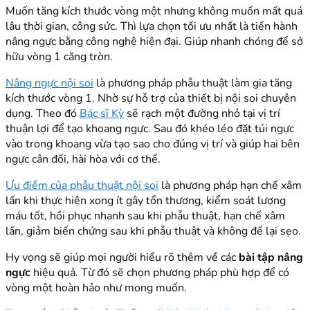
Muốn tăng kích thước vòng một nhưng không muốn mất quá
lâu thời gian, công sức. Thì lựa chọn tối ưu nhất là tiến hành
nâng ngực bằng công nghệ hiện đại. Giúp nhanh chóng để sở
hữu vòng 1 căng tròn.
Nâng ngực nội soi
là phương pháp phẫu thuật làm gia tăng
kích thước vòng 1. Nhờ sự hỗ trợ của thiết bị nội soi chuyên
dụng. Theo đó
Bác sĩ Kỳ
sẽ rạch một đường nhỏ tại vị trí
thuận lợi để tạo khoang ngực. Sau đó khéo léo đặt túi ngực
vào trong khoang vừa tạo sao cho đúng vị trí và giúp hai bên
ngực cân đối, hài hòa với cơ thể.
Ưu điểm của phẫu thuật nội soi
là phương pháp hạn chế xâm
lấn khi thực hiện xong ít gây tổn thương, kiểm soát lượng
máu tốt, hồi phục nhanh sau khi phẫu thuật, hạn chế xâm
lấn, giảm biến chứng sau khi phẫu thuật và không để lại sẹo.
Hy vọng sẽ giúp mọi người hiểu rõ thêm về các
bài tập nâng
ngực
hiệu quả. Từ đó sẽ chọn phương pháp phù hợp để có
vòng một hoàn hảo như mong muốn.