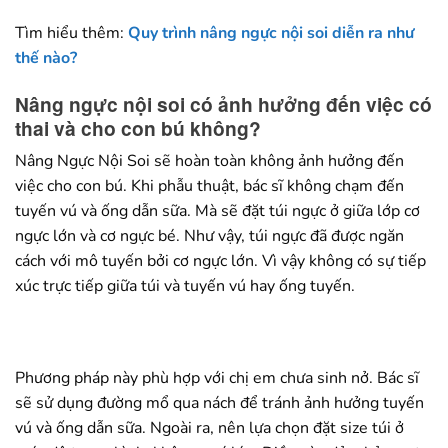
Tìm hiểu thêm:
Quy trình nâng ngực nội soi diễn ra như
thế nào?
Nâng ngực nội soi có ảnh hưởng đến việc có
thai và cho con bú không?
Nâng Ngực Nội Soi sẽ hoàn toàn không ảnh hưởng đến
việc cho con bú. Khi phẫu thuật, bác sĩ không chạm đến
tuyến vú và ống dẫn sữa. Mà sẽ đặt túi ngực ở giữa lớp cơ
ngực lớn và cơ ngực bé. Như vậy, túi ngực đã được ngăn
cách với mô tuyến bởi cơ ngực lớn. Vì vậy không có sự tiếp
xúc trực tiếp giữa túi và tuyến vú hay ống tuyến.
Phương pháp này phù hợp với chị em chưa sinh nở. Bác sĩ
sẽ sử dụng đường mổ qua nách để tránh ảnh hưởng tuyến
vú và ống dẫn sữa. Ngoài ra, nên lựa chọn đặt size túi ở