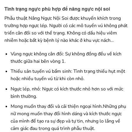
Tình trạng ngực phù hợp để nâng ngực nội soi
Phẫu thuật Nâng Ngực Nội Soi được khuyến khích trong
trường hợp ngực lép. Người có các mô tuyến vú không phát
triển cân đối so với thể trạng. Không có dấu hiệu viêm
nhiễm hoặc bất kỳ bệnh lý nào khác ở khu vực nách…
Vùng ngực không cân đối: Sự không đồng đều về kích
thước giữa hai bên vòng 1.
Thiếu sản tuyến vú bẩm sinh: Tình trạng thiếu hụt một
hoặc nhiều tuyến vú từ khi còn nhỏ.
Ngực lép, nhỏ: Ngực có kích thước nhỏ hơn so với mức
bình thường.
Mong muốn thay đổi và cải thiện ngoại hình.Những phụ
nữ mong muốn thay đổi hình dáng và kích thước ngực
của mình để tạo ra sự đẹp và tự tin, nhưng lo lắng về
cảm giác đau trong quá trình phẫu thuật.