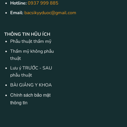
Hotline:
0937 999 885
Email:
bacsikyyduoc@gmail.com
THÔNG TIN HŨU ÍCH
Phẫu thuật thẩm mỹ
Thẩm mỹ không phẫu
thuật
Lưu ý TRƯỚC - SAU
phẫu thuật
BÀI GIẢNG Y KHOA
Chính sách bảo mật
thông tin