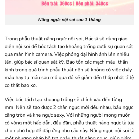
Nâng ngực nội soi sau 1 tháng
Trong phẫu thuật nâng ngực nội soi, Bác sĩ sẽ dùng giao
diện nội soi để bóc tách tạo khoảng trống dưới sự quan sát
qua màn hình camera. Việc phóng đại hình ảnh lên nhiều
lần, giúp bác sĩ quan sát kỹ. Bảo tồn các mạch máu, thần
kinh trong quá trình phẫu thuật nên sẽ không có việc chảy
máu hay tụ máu sau mổ qua đó sẽ giảm đến thấp nhất tỉ lệ
co thắt bao xơ.
Việc bóc tách tạo khoang trống sẽ chính xác đến từng
mm. Nên sẽ tạo được 2 chân ngực mới đều nhau, bầu ngực
căng tròn và khe ngực sexy. Với những người mong muốn
có vòng một hấp dẫn, đều đặn, phẫu thuật nâng ngực là lựa
chọn phù hợp để đáp ứng nhu cầu này. Nâng ngực nội soi là
một phương pháp hỗ trợ phẫu thuật nâng ngực, giúp giảm