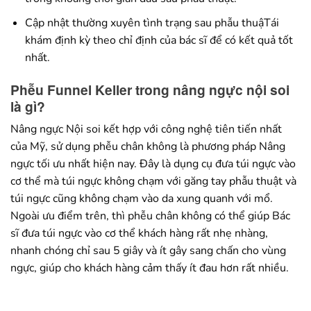
Cập nhật thường xuyên tình trạng sau phẫu thuậTái
khám định kỳ theo chỉ định của bác sĩ để có kết quả tốt
nhất.
Phễu Funnel Keller trong nâng ngực nội soi
là gì?
Nâng ngực Nội soi kết hợp với công nghệ tiên tiến nhất
của Mỹ, sử dụng phễu chân không là phương pháp Nâng
ngực tối ưu nhất hiện nay. Đây là dụng cụ đưa túi ngực vào
cơ thể mà túi ngực không chạm với găng tay phẫu thuật và
túi ngực cũng không chạm vào da xung quanh với mổ.
Ngoài ưu điểm trên, thì phễu chân không có thể giúp Bác
sĩ đưa túi ngực vào cơ thể khách hàng rất nhẹ nhàng,
nhanh chóng chỉ sau 5 giây và ít gây sang chấn cho vùng
ngực, giúp cho khách hàng cảm thấy ít đau hơn rất nhiều.