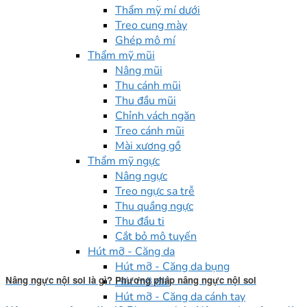
Thẩm mỹ mí dưới
Treo cung mày
Ghép mô mí
Thẩm mỹ mũi
Nâng mũi
Thu cánh mũi
Thu đầu mũi
Chỉnh vách ngăn
Treo cánh mũi
Mài xương gồ
Thẩm mỹ ngực
Nâng ngực
Treo ngực sa trễ
Thu quầng ngực
Thu đầu ti
Cắt bỏ mô tuyến
Hút mỡ - Căng da
Hút mỡ - Căng da bụng
Nâng ngực nội soi là gì? Phương pháp nâng ngực nội soi
Hút mỡ đùi
Hút mỡ - Căng da cánh tay