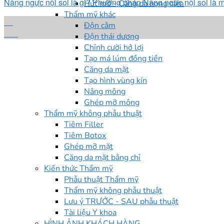
Nâng ngực nội soi là gì? Phương pháp Nâng ngực nội soi là một
Hút mỡ - Căng da nọng cằm
Thẩm mỹ khác
12
Độn cằm
Th3
Độn thái dương
Chỉnh cười hở lợi
Tạo má lúm đồng tiền
Căng da mặt
Tạo hình vùng kín
Nâng mông
Ghép mỡ mông
Thẩm mỹ không phẫu thuật
Tiêm Filler
Tiêm Botox
Ghép mỡ mặt
Căng da mặt bằng chỉ
Kiến thức Thẩm mỹ
Phẫu thuật Thẩm mỹ
Thẩm mỹ không phẫu thuật
Lưu ý TRƯỚC - SAU phẫu thuật
Tài liệu Y khoa
HÌNH ẢNH KHÁCH HÀNG