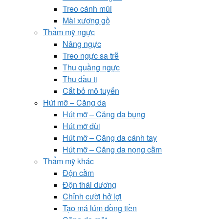
Treo cánh mũi
Mài xương gồ
Thẩm mỹ ngực
Nâng ngực
Treo ngực sa trễ
Thu quầng ngực
Thu đầu ti
Cắt bỏ mô tuyến
Hút mỡ – Căng da
Hút mỡ – Căng da bụng
Hút mỡ đùi
Hút mỡ – Căng da cánh tay
Hút mỡ – Căng da nọng cằm
Thẩm mỹ khác
Độn cằm
Độn thái dương
Chỉnh cười hở lợi
Tạo má lúm đồng tiền