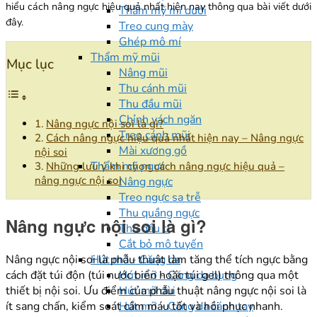
hiểu cách nâng ngực hiệu quả nhất hiện nay thông qua bài viết dưới
Thẩm mỹ mí dưới
đây.
Treo cung mày
Ghép mô mí
Thẩm mỹ mũi
Mục lục
Nâng mũi
Thu cánh mũi
Thu đầu mũi
Chỉnh vách ngăn
Nâng ngực nội soi là gì?
Treo cánh mũi
Cách nâng ngực hiệu quả nhất hiện nay – Nâng ngực
Mài xương gồ
nội soi
Thẩm mỹ ngực
Những lưu ý khi chọn cách nâng ngực hiệu quả –
nâng ngực nội soi
Nâng ngực
Treo ngực sa trễ
Thu quầng ngực
Nâng ngực nội soi là gì?
Thu đầu ti
Cắt bỏ mô tuyến
Hút mỡ - Căng da
Nâng ngực nội soi là phẫu thuật làm tăng thể tích ngực bằng
Hút mỡ - Căng da bụng
cách đặt túi độn (túi nước biển hoặc túi gel) thông qua một
Hút mỡ đùi
thiết bị nội soi. Ưu điểm của phẫu thuật nâng ngực nội soi là
Hút mỡ - Căng da cánh tay
ít sang chấn, kiểm soát cầm máu tốt và hồi phục nhanh.