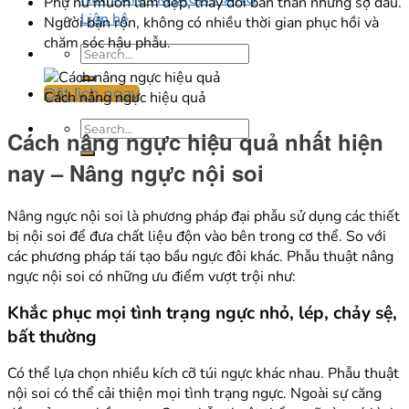
Phụ nữ muốn làm đẹp, thay đổi bản thân nhưng sợ đau.
Liên hệ
Người bận rộn, không có nhiều thời gian phục hồi và
chăm sóc hậu phẫu.
Đặt lịch ngay
Cách nâng ngực hiệu quả
Cách nâng ngực hiệu quả nhất hiện
nay – Nâng ngực nội soi
Nâng ngực nội soi là phương pháp đại phẫu sử dụng các thiết
bị nội soi để đưa chất liệu độn vào bên trong cơ thể. So với
các phương pháp tái tạo bầu ngực đôi khác. Phẫu thuật nâng
ngực nội soi có những ưu điểm vượt trội như:
Khắc phục mọi tình trạng ngực nhỏ, lép, chảy sệ,
bất thường
Có thể lựa chọn nhiều kích cỡ túi ngực khác nhau. Phẫu thuật
nội soi có thể cải thiện mọi tình trạng ngực. Ngoài sự căng