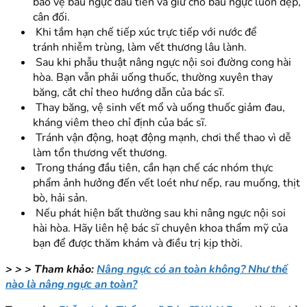
bảo vệ bầu ngực đầu tiên và giữ cho bầu ngực luôn đẹp,
cân đối.
Khi tắm hạn chế tiếp xúc trực tiếp với nước để
tránh nhiễm trùng, làm vết thương lâu lành.
Sau khi phẫu thuật nâng ngực nội soi đường cong hài
hòa. Bạn vẫn phải uống thuốc, thường xuyên thay
băng, cắt chỉ theo hướng dẫn của bác sĩ.
Thay băng, vệ sinh vết mổ và uống thuốc giảm đau,
kháng viêm theo chỉ định của bác sĩ.
Tránh vận động, hoạt động mạnh, chơi thể thao vì dễ
làm tổn thương vết thương.
Trong tháng đầu tiên, cần hạn chế các nhóm thực
phẩm ảnh hưởng đến vết loét như nếp, rau muống, thịt
bò, hải sản.
Nếu phát hiện bất thường sau khi nâng ngực nội soi
hài hòa. Hãy liên hệ bác sĩ chuyên khoa thẩm mỹ của
bạn để được thăm khám và điều trị kịp thời.
> > > Tham khảo:
Nâng ngực có an toàn không? Như thế
nào là nâng ngực an toàn?