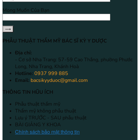
Mong Muốn Của Bạn
PHẪU THUẬT THẨM MỸ BÁC SĨ KỲ Y DƯỢC
Địa chỉ:
- Cơ sở Nha Trang: 57-59 Cao Thắng, phường Phước
Long, Nha Trang, Khánh Hoà
Hotline:
0937 999 885
Email:
bacsikyyduoc@gmail.com
THÔNG TIN HŨU ÍCH
Phẫu thuật thẩm mỹ
Thẩm mỹ không phẫu thuật
Lưu ý TRƯỚC - SAU phẫu thuật
BÀI GIẢNG Y KHOA
Chính sách bảo mật thông tin