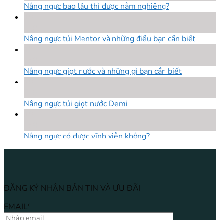
Nâng ngực bao lâu thì được nằm nghiêng?
18
Th8
Nâng ngực túi Mentor và những điều bạn cần biết
18
Th8
Nâng ngực giọt nước và những gì bạn cần biết
18
Th8
Nâng ngực túi giọt nước Demi
18
Th8
Nâng ngực có được vĩnh viễn không?
ĐĂNG KÝ NHẬN BẢN TIN VÀ ƯU ĐÃI
EMAIL*