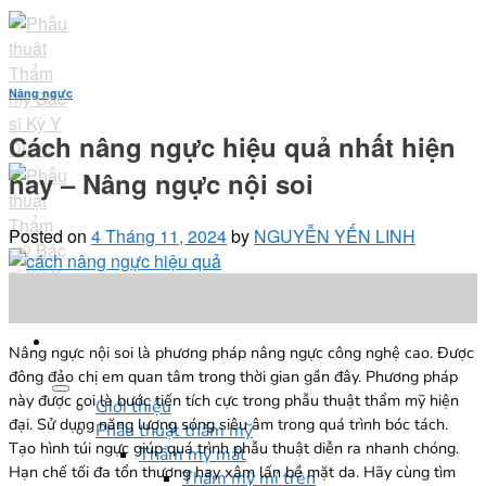
Skip
to
content
Nâng ngực
Cách nâng ngực hiệu quả nhất hiện
nay – Nâng ngực nội soi
Posted on
4 Tháng 11, 2024
by
NGUYỄN YẾN LINH
04
Th11
Nâng ngực nội soi là phương pháp nâng ngực công nghệ cao. Được
đông đảo chị em quan tâm trong thời gian gần đây. Phương pháp
này được coi là bước tiến tích cực trong phẫu thuật thẩm mỹ hiện
Giới thiệu
đại. Sử dụng năng lượng sóng siêu âm trong quá trình bóc tách.
Phẫu thuật thẩm mỹ
Tạo hình túi ngực giúp quá trình phẫu thuật diễn ra nhanh chóng.
Thẩm mỹ mắt
Hạn chế tối đa tổn thương hay xâm lấn bề mặt da. Hãy cùng tìm
Thẩm mỹ mí trên