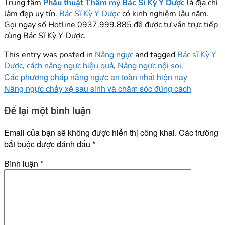
Trung tâm
Phẫu thuật Thẩm mỹ Bác Sĩ Kỳ Y Dược
là địa chỉ
làm đẹp uy tín.
Bác Sĩ Kỳ Y Dược
có kinh nghiệm lâu năm.
Gọi ngay số Hotline 0937.999.885 để được tư vấn trực tiếp
cùng Bác Sĩ Kỳ Y Dược.
This entry was posted in
Nâng ngực
and tagged
Bác sĩ Kỳ Y
Dược
,
cách nâng ngực hiệu quả
,
Nâng ngực nội soi
.
Các phương pháp nâng ngực an toàn nhất hiện nay
Nâng ngực chảy xệ sau sinh và chăm sóc đúng cách
Để lại một bình luận
Email của bạn sẽ không được hiển thị công khai.
Các trường
bắt buộc được đánh dấu
*
Bình luận
*