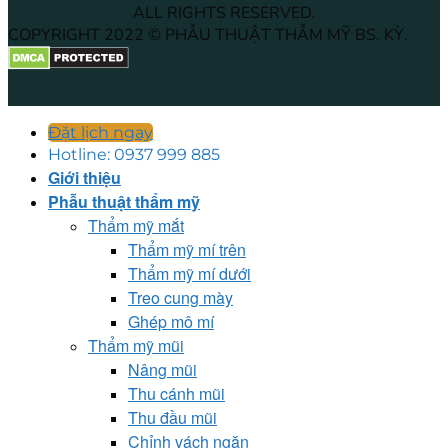
ALL RIGHTS RESERVED.
COPYRIGHT 2022 © PHẪU THUẬT THẪM MỸ BS. KỲ.
Đặt lịch ngay
Hotline: 0937 999 885
Giới thiệu
Phẫu thuật thẩm mỹ
Thẩm mỹ mắt
Thẩm mỹ mí trên
Thẩm mỹ mí dưới
Treo cung mày
Ghép mô mí
Thẩm mỹ mũi
Nâng mũi
Thu cánh mũi
Thu đầu mũi
Chỉnh vách ngăn