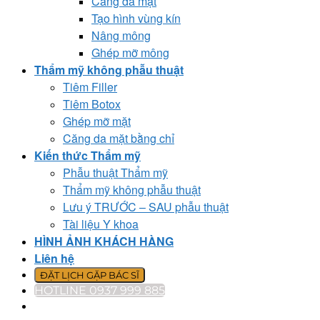
Căng da mặt
Tạo hình vùng kín
Nâng mông
Ghép mỡ mông
Thẩm mỹ không phẫu thuật
Tiêm Filler
Tiêm Botox
Ghép mỡ mặt
Căng da mặt bằng chỉ
Kiến thức Thẩm mỹ
Phẫu thuật Thẩm mỹ
Thẩm mỹ không phẫu thuật
Lưu ý TRƯỚC – SAU phẫu thuật
Tài liệu Y khoa
HÌNH ẢNH KHÁCH HÀNG
Liên hệ
ĐẶT LỊCH GẶP BÁC SĨ
HOTLINE 0937 999 885