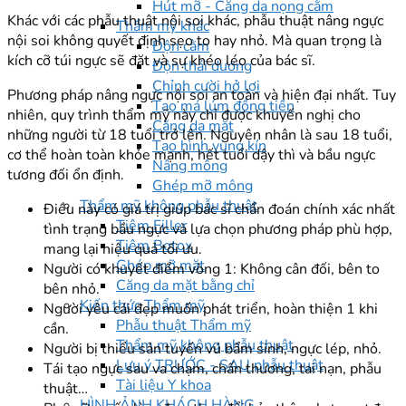
Hút mỡ - Căng da nọng cằm
Khác với các phẫu thuật nội soi khác, phẫu thuật nâng ngực
Thẩm mỹ khác
nội soi không quyết định sẹo to hay nhỏ. Mà quan trọng là
Độn cằm
kích cỡ túi ngực sẽ đặt và sự khéo léo của bác sĩ.
Độn thái dương
Chỉnh cười hở lợi
Phương pháp nâng ngực nội soi an toàn và hiện đại nhất. Tuy
Tạo má lúm đồng tiền
nhiên, quy trình thẩm mỹ này chỉ được khuyến nghị cho
Căng da mặt
những người từ 18 tuổi trở lên. Nguyên nhân là sau 18 tuổi,
Tạo hình vùng kín
cơ thể hoàn toàn khỏe mạnh, hết tuổi dậy thì và bầu ngực
Nâng mông
tương đối ổn định.
Ghép mỡ mông
Thẩm mỹ không phẫu thuật
Điều này có giá trị giúp bác sĩ chẩn đoán chính xác nhất
Tiêm Filler
tình trạng bầu ngực và lựa chọn phương pháp phù hợp,
Tiêm Botox
mang lại hiệu quả tối ưu.
Ghép mỡ mặt
Người có khuyết điểm vòng 1: Không cân đối, bên to
Căng da mặt bằng chỉ
bên nhỏ.
Kiến thức Thẩm mỹ
Người yêu cái đẹp muốn phát triển, hoàn thiện 1 khi
Phẫu thuật Thẩm mỹ
cần.
Thẩm mỹ không phẫu thuật
Người bị thiểu sản tuyến vú bẩm sinh, ngực lép, nhỏ.
Lưu ý TRƯỚC - SAU phẫu thuật
Tái tạo ngực sau va chạm, chấn thương, tai nạn, phẫu
Tài liệu Y khoa
thuật…
HÌNH ẢNH KHÁCH HÀNG