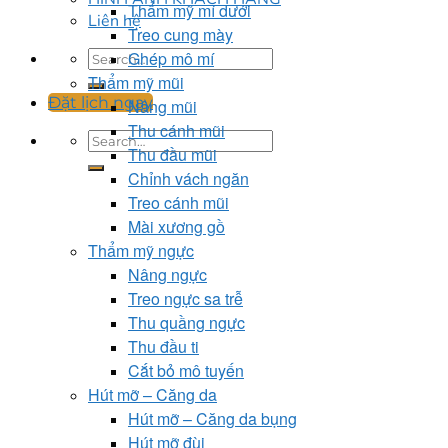
Thẩm mỹ mí dưới
Liên hệ
Treo cung mày
Ghép mô mí
Thẩm mỹ mũi
Đặt lịch ngay
Nâng mũi
Thu cánh mũi
Thu đầu mũi
Chỉnh vách ngăn
Treo cánh mũi
Mài xương gồ
Thẩm mỹ ngực
Nâng ngực
Treo ngực sa trễ
Thu quầng ngực
Thu đầu ti
Cắt bỏ mô tuyến
Hút mỡ – Căng da
Hút mỡ – Căng da bụng
Hút mỡ đùi