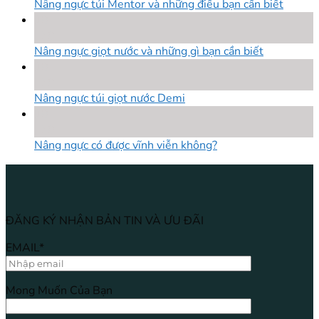
Nâng ngực túi Mentor và những điều bạn cần biết
18
Th8
Nâng ngực giọt nước và những gì bạn cần biết
18
Th8
Nâng ngực túi giọt nước Demi
18
Th8
Nâng ngực có được vĩnh viễn không?
ĐĂNG KÝ NHẬN BẢN TIN VÀ ƯU ĐÃI
EMAIL*
Mong Muốn Của Bạn