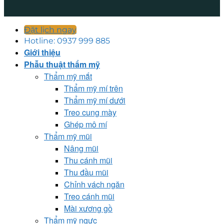
Đặt lịch ngay
Hotline: 0937 999 885
Giới thiệu
Phẫu thuật thẩm mỹ
Thẩm mỹ mắt
Thẩm mỹ mí trên
Thẩm mỹ mí dưới
Treo cung mày
Ghép mô mí
Thẩm mỹ mũi
Nâng mũi
Thu cánh mũi
Thu đầu mũi
Chỉnh vách ngăn
Treo cánh mũi
Mài xương gồ
Thẩm mỹ ngực