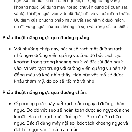
bạn. Sau đó bác sĩ bóc tách lớp mô, cơ rộng xuống vùng
khoang ngực. Sử dụng máy nội soi chuyên dụng để quan sát
và đặt túi độn ngực vào vị trí đã được đo và vẽ xác định trước.
Ưu điểm của phương pháp này là vết sẹo nằm ở dưới nách,
do đó vùng ngực của bạn không có sẹo và trông rất tự nhiên.
Phẫu thuật nâng ngực qua đường quầng
:
Với phương pháp này, bác sĩ sẽ rạch một đường rạch
nhỏ ngay đường viền quầng vú. Sau đó bóc tách tạo
khoảng trống trong khoang ngực và đặt túi độn ngực
vào. Vì vết rạch trùng với đường viền quầng vú nên sẽ
đồng màu và khó nhìn thấy. Hơn nữa vết mổ sẽ được
khâu thẩm mỹ, do đó sẽ rất mờ và nhỏ.
Phẫu thuật nâng ngực qua đường chân
:
Ở phương pháp này, vết rạch nằm ngay ở đường chân
ngực. Do đó vết sẹo sẽ hoàn toàn được áo ngực của che
khuất. Sau khi rạch một đường 2 – 3 cm ở nếp chân
ngực. Bác sĩ dùng máy nội soi bóc tách khoang ngực và
đặt túi ngực vào 1 cách an toàn.