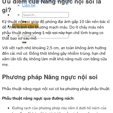
Ưu điểm của Nâng ngực nội soi là
Liên hệ
gì?
Kỹ thuật nội soi giúp độ phóng đại ảnh gấp 10 lần nên bác sĩ
Đặt lịch ngay
dễ nhìn, tránh tổn thương mạch máu. Do ít chảy máu nên
phẫu thuật nâng vòng 1 nội soi này hạn chế tình trạng co
thắt bao xơ sau mổ.
Với vết rạch nhỏ khoảng 2,5 cm, an toàn không ảnh hưởng
đến các mô cơ. Đồng thời không gây nhiễm trùng, hạn chế
xâm lấn tối đa, không làm mất khả năng nuôi con bằng sữa
mẹ.
Phương pháp Nâng ngực nội soi
Phẫu thuật nâng ngực nội soi có ba phương pháp phẫu thuật:
Phẫu thuật nâng ngực qua đường nách
:
Đường rạch của phương pháp này nằm ở dưới hố nách của