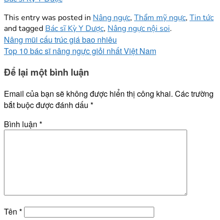
This entry was posted in
Nâng ngực
,
Thẩm mỹ ngực
,
Tin tức
and tagged
Bác sĩ Kỳ Y Dược
,
Nâng ngực nội soi
.
Nâng mũi cấu trúc giá bao nhiêu
Top 10 bác sĩ nâng ngực giỏi nhất Việt Nam
Để lại một bình luận
Email của bạn sẽ không được hiển thị công khai.
Các trường
bắt buộc được đánh dấu
*
Bình luận
*
Tên
*