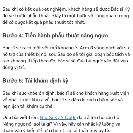
Sau khi có kết quả xét nghiệm, khách hàng sẽ được Bác sĩ Kỳ
đo vẽ trước phẫu thuật. Đây là một bước vô cùng quan trọng
để có được kết quả phẫu thuật tốt nhất.
Bước 4: Tiến hành phẫu thuật nâng ngực
Bác sĩ sẽ rạch một vết mổ khoảng 3-4cm ở vùng nách với sự
hỗ trợ của thiết bị nội soi. Sau đó sẽ tới giai đoạn bóc tách và
tạo khoang. Tiếp theo đó, bác sĩ sẽ đưa túi ngực vào đặt vào
đúng vị trí.
Bước 5: Tái khám định kỳ
Sau khi sức khỏe ổn định, bác sĩ sẽ cho khách hàng xuất viện
về nhà. Trước khi ra về, bác sĩ sẽ dặn dò cách chăm sóc và
hẹn lịch tái khám cụ thể.
Qua bài viết trên,
Bác Sĩ Kỳ Y Dược
đã trả lời cho câu hỏi:
Nâng ngực nội soi là gì? Vì vậy, hãy cân nhắc kỹ lưỡng và
tham vấn ý kiến để lựa chọn 1 cơ sở thẩm mỹ uy tín.