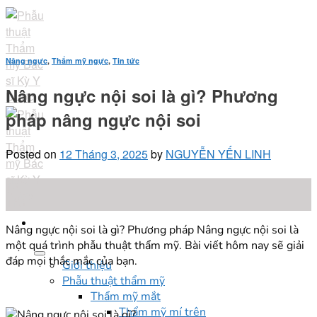
Skip
to
content
Nâng ngực
,
Thẩm mỹ ngực
,
Tin tức
Nâng ngực nội soi là gì? Phương
pháp nâng ngực nội soi
Posted on
12 Tháng 3, 2025
by
NGUYỄN YẾN LINH
12
Th3
Nâng ngực nội soi là gì? Phương pháp Nâng ngực nội soi là
một quá trình phẫu thuật thẩm mỹ. Bài viết hôm nay sẽ giải
đáp mọi thắc mắc của bạn.
Giới thiệu
Phẫu thuật thẩm mỹ
Thẩm mỹ mắt
Thẩm mỹ mí trên