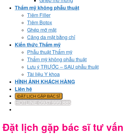
Ghép mỡ mông
Thẩm mỹ không phẫu thuật
Tiêm Filler
Tiêm Botox
Ghép mỡ mặt
Căng da mặt bằng chỉ
Kiến thức Thẩm mỹ
Phẫu thuật Thẩm mỹ
Thẩm mỹ không phẫu thuật
Lưu ý TRƯỚC – SAU phẫu thuật
Tài liệu Y khoa
HÌNH ẢNH KHÁCH HÀNG
Liên hệ
ĐẶT LỊCH GẶP BÁC SĨ
HOTLINE 0937 999 885
Đặt lịch gặp bác sĩ tư vấn