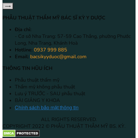
PHẪU THUẬT THẨM MỸ BÁC SĨ KỲ Y DƯỢC
Địa chỉ:
- Cơ sở Nha Trang: 57-59 Cao Thắng, phường Phước
Long, Nha Trang, Khánh Hoà
Hotline:
0937 999 885
Email:
bacsikyyduoc@gmail.com
THÔNG TIN HŨU ÍCH
Phẫu thuật thẩm mỹ
Thẩm mỹ không phẫu thuật
Lưu ý TRƯỚC - SAU phẫu thuật
BÀI GIẢNG Y KHOA
Chính sách bảo mật thông tin
ALL RIGHTS RESERVED.
COPYRIGHT 2022 © PHẪU THUẬT THẪM MỸ BS. KỲ.