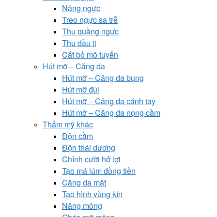
Nâng ngực
Treo ngực sa trễ
Thu quầng ngực
Thu đầu ti
Cắt bỏ mô tuyến
Hút mỡ – Căng da
Hút mỡ – Căng da bụng
Hút mỡ đùi
Hút mỡ – Căng da cánh tay
Hút mỡ – Căng da nọng cằm
Thẩm mỹ khác
Độn cằm
Độn thái dương
Chỉnh cười hở lợi
Tạo má lúm đồng tiền
Căng da mặt
Tạo hình vùng kín
Nâng mông