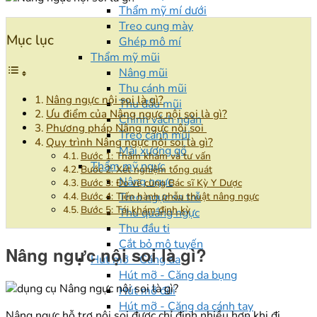
Thẩm mỹ mí dưới
Treo cung mày
Mục lục
Ghép mô mí
Thẩm mỹ mũi
Nâng mũi
Thu cánh mũi
Nâng ngực nội soi là gì?
Thu đầu mũi
Ưu điểm của Nâng ngực nội soi là gì?
Chỉnh vách ngăn
Phương pháp Nâng ngực nội soi
Treo cánh mũi
Quy trình Nâng ngực nội soi là gì?
Mài xương gồ
Bước 1: Thăm khám và tư vấn
Thẩm mỹ ngực
Bước 2: Xét nghiệm tổng quát
Nâng ngực
Bước 3: Đo vẽ cùng Bác sĩ Kỳ Y Dược
Treo ngực sa trễ
Bước 4: Tiến hành phẫu thuật nâng ngực
Bước 5: Tái khám định kỳ
Thu quầng ngực
Thu đầu ti
Cắt bỏ mô tuyến
Nâng ngực nội soi là gì?
Hút mỡ - Căng da
Hút mỡ - Căng da bụng
Hút mỡ đùi
Hút mỡ - Căng da cánh tay
Nâng ngực hỗ trợ nội soi được chỉ định nhiều hơn khi đi