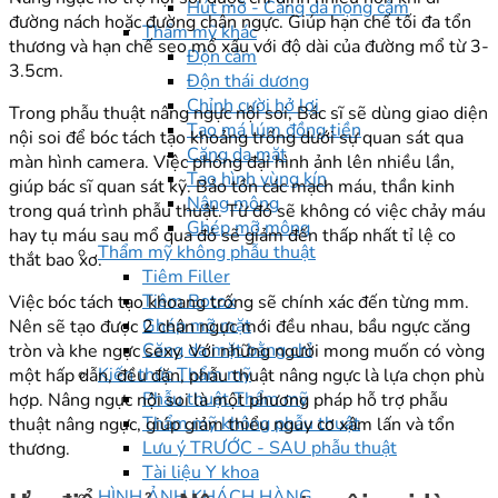
Hút mỡ - Căng da nọng cằm
đường nách hoặc đường chân ngực. Giúp hạn chế tối đa tổn
Thẩm mỹ khác
thương và hạn chế sẹo mổ xấu với độ dài của đường mổ từ 3-
Độn cằm
3.5cm.
Độn thái dương
Chỉnh cười hở lợi
Trong phẫu thuật nâng ngực nội soi, Bác sĩ sẽ dùng giao diện
Tạo má lúm đồng tiền
nội soi để bóc tách tạo khoảng trống dưới sự quan sát qua
Căng da mặt
màn hình camera. Việc phóng đại hình ảnh lên nhiều lần,
Tạo hình vùng kín
giúp bác sĩ quan sát kỹ. Bảo tồn các mạch máu, thần kinh
Nâng mông
trong quá trình phẫu thuật. Từ đó sẽ không có việc chảy máu
Ghép mỡ mông
hay tụ máu sau mổ qua đó sẽ giảm đến thấp nhất tỉ lệ co
Thẩm mỹ không phẫu thuật
thắt bao xơ.
Tiêm Filler
Tiêm Botox
Việc bóc tách tạo khoang trống sẽ chính xác đến từng mm.
Ghép mỡ mặt
Nên sẽ tạo được 2 chân ngực mới đều nhau, bầu ngực căng
Căng da mặt bằng chỉ
tròn và khe ngực sexy. Với những người mong muốn có vòng
Kiến thức Thẩm mỹ
một hấp dẫn, đều đặn, phẫu thuật nâng ngực là lựa chọn phù
Phẫu thuật Thẩm mỹ
hợp. Nâng ngực nội soi là một phương pháp hỗ trợ phẫu
Thẩm mỹ không phẫu thuật
thuật nâng ngực, giúp giảm thiểu nguy cơ xâm lấn và tổn
Lưu ý TRƯỚC - SAU phẫu thuật
thương.
Tài liệu Y khoa
HÌNH ẢNH KHÁCH HÀNG