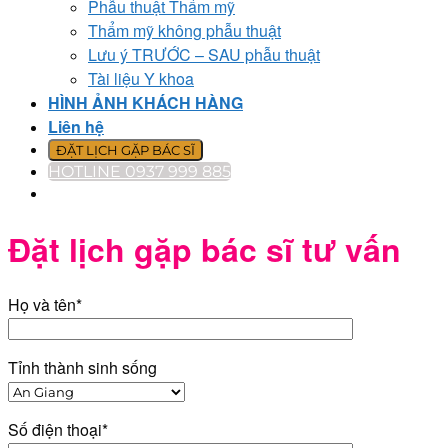
Phẫu thuật Thẩm mỹ
Thẩm mỹ không phẫu thuật
Lưu ý TRƯỚC – SAU phẫu thuật
Tài liệu Y khoa
HÌNH ẢNH KHÁCH HÀNG
Liên hệ
ĐẶT LỊCH GẶP BÁC SĨ
HOTLINE 0937 999 885
Đặt lịch gặp bác sĩ tư vấn
Họ và tên*
Tỉnh thành sinh sống
Số điện thoại*