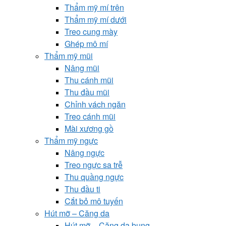
Thẩm mỹ mí trên
Thẩm mỹ mí dưới
Treo cung mày
Ghép mô mí
Thẩm mỹ mũi
Nâng mũi
Thu cánh mũi
Thu đầu mũi
Chỉnh vách ngăn
Treo cánh mũi
Mài xương gồ
Thẩm mỹ ngực
Nâng ngực
Treo ngực sa trễ
Thu quầng ngực
Thu đầu ti
Cắt bỏ mô tuyến
Hút mỡ – Căng da
Hút mỡ – Căng da bụng