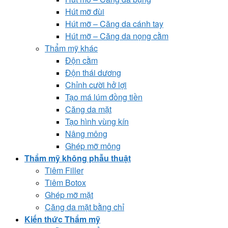
Hút mỡ đùi
Hút mỡ – Căng da cánh tay
Hút mỡ – Căng da nọng cằm
Thẩm mỹ khác
Độn cằm
Độn thái dương
Chỉnh cười hở lợi
Tạo má lúm đồng tiền
Căng da mặt
Tạo hình vùng kín
Nâng mông
Ghép mỡ mông
Thẩm mỹ không phẫu thuật
Tiêm Filler
Tiêm Botox
Ghép mỡ mặt
Căng da mặt bằng chỉ
Kiến thức Thẩm mỹ