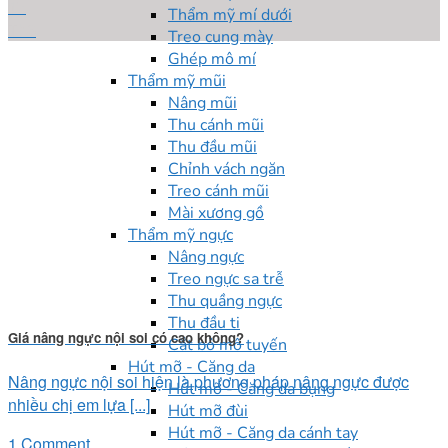
17
Thẩm mỹ mí dưới
Th6
Treo cung mày
Ghép mô mí
Thẩm mỹ mũi
Nâng mũi
Thu cánh mũi
Thu đầu mũi
Chỉnh vách ngăn
Treo cánh mũi
Mài xương gồ
Thẩm mỹ ngực
Nâng ngực
Treo ngực sa trễ
Thu quầng ngực
Thu đầu ti
Giá nâng ngực nội soi có cao không?
Cắt bỏ mô tuyến
Hút mỡ - Căng da
Nâng ngực nội soi hiện là phương pháp nâng ngực được
Hút mỡ - Căng da bụng
nhiều chị em lựa [...]
Hút mỡ đùi
Hút mỡ - Căng da cánh tay
1 Comment