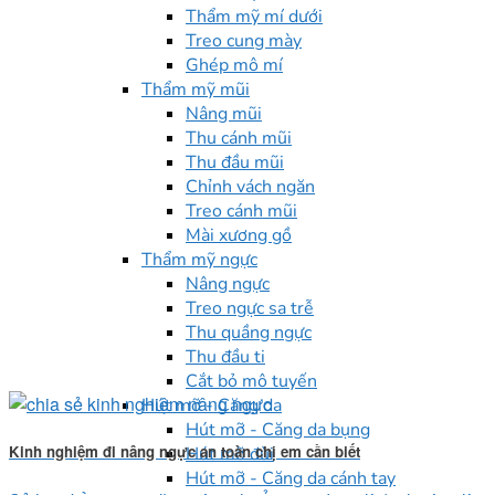
Thẩm mỹ mí dưới
Treo cung mày
Ghép mô mí
Thẩm mỹ mũi
Nâng mũi
Thu cánh mũi
Thu đầu mũi
Chỉnh vách ngăn
Treo cánh mũi
Mài xương gồ
Thẩm mỹ ngực
Nâng ngực
Treo ngực sa trễ
Thu quầng ngực
Thu đầu ti
Cắt bỏ mô tuyến
Hút mỡ - Căng da
Hút mỡ - Căng da bụng
Kinh nghiệm đi nâng ngực an toàn chị em cần biết
Hút mỡ đùi
Hút mỡ - Căng da cánh tay