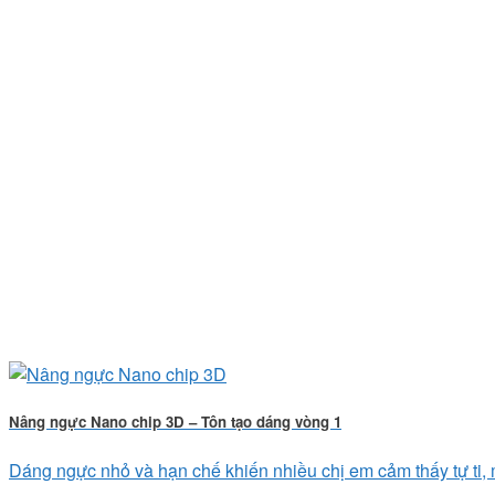
Nâng ngực Nano chip 3D – Tôn tạo dáng vòng 1
Dáng ngực nhỏ và hạn chế khiến nhiều chị em cảm thấy tự ti, m