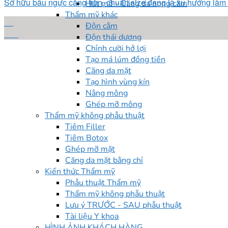
Sở hữu bầu ngực căng tròn, chuẩn size đang là xu hướng làm đ
Hút mỡ - Căng da nọng cằm
Thẩm mỹ khác
22
Độn cằm
Th1
Độn thái dương
Chỉnh cười hở lợi
Tạo má lúm đồng tiền
Căng da mặt
Tạo hình vùng kín
Nâng mông
Ghép mỡ mông
Thẩm mỹ không phẫu thuật
Tiêm Filler
Tiêm Botox
Ghép mỡ mặt
Căng da mặt bằng chỉ
Kiến thức Thẩm mỹ
Phẫu thuật Thẩm mỹ
Thẩm mỹ không phẫu thuật
Lưu ý TRƯỚC - SAU phẫu thuật
Tài liệu Y khoa
HÌNH ẢNH KHÁCH HÀNG