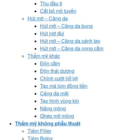
Thu đầu ti
Cắt bỏ mô tuyến
Hút mỡ – Căng da
Hút mỡ – Căng da bụng
Hút mỡ đùi
Hút mỡ – Căng da cánh tay
Hút mỡ – Căng da nọng cằm
Thẩm mỹ khác
Độn cằm
Độn thái dương
Chỉnh cười hở lợi
Tạo má lúm đồng tiền
Căng da mặt
Tạo hình vùng kín
Nâng mông
Ghép mỡ mông
Thẩm mỹ không phẫu thuật
Tiêm Filler
Tiêm Botox