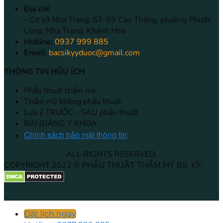
Địa chỉ:
- Cơ sở Nha Trang: 57-59 Cao Thắng, phường Phước
Long, Nha Trang, Khánh Hoà
Hotline:
0937 999 885
Email:
bacsikyyduoc@gmail.com
THÔNG TIN HŨU ÍCH
Phẫu thuật thẩm mỹ
Thẩm mỹ không phẫu thuật
Lưu ý TRƯỚC - SAU phẫu thuật
BÀI GIẢNG Y KHOA
Chính sách bảo mật thông tin
ALL RIGHTS RESERVED.
COPYRIGHT 2022 © PHẪU THUẬT THẪM MỸ BS. KỲ.
Đặt lịch ngay