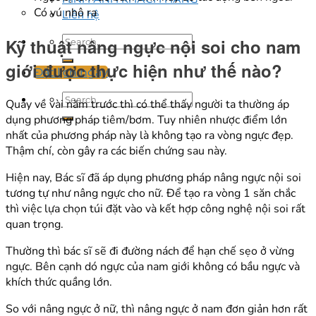
Có vú nhô ra
Liên hệ
Kỹ thuật nâng ngực nội soi cho nam
giới được thực hiện như thế nào?
Đặt lịch ngay
Quay về vài năm trước thì có thể thấy người ta thường áp
dụng phương pháp tiêm/bơm. Tuy nhiên nhược điểm lớn
nhất của phương pháp này là không tạo ra vòng ngực đẹp.
Thậm chí, còn gây ra các biến chứng sau này.
Hiện nay, Bác sĩ đã áp dụng phương pháp nâng ngực nội soi
tương tự như nâng ngực cho nữ. Để tạo ra vòng 1 săn chắc
thì việc lựa chọn túi đặt vào và kết hợp công nghệ nội soi rất
quan trọng.
Thường thì bác sĩ sẽ đi đường nách để hạn chế sẹo ở vừng
ngực. Bên cạnh dó ngực của nam giới không có bầu ngực và
khích thức quầng lớn.
So với nâng ngực ở nữ, thì nâng ngực ở nam đơn giản hơn rất