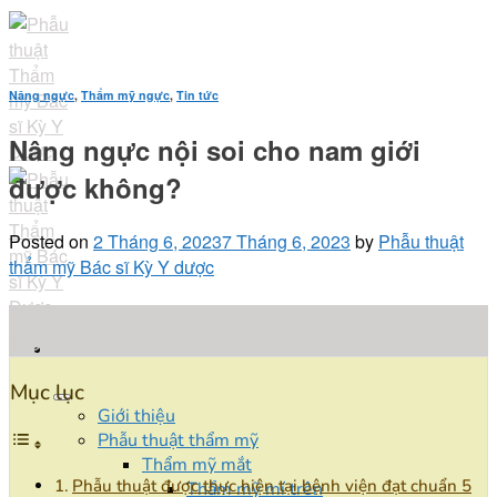
Skip
to
content
Nâng ngực
,
Thẩm mỹ ngực
,
Tin tức
Nâng ngực nội soi cho nam giới
được không?
Posted on
2 Tháng 6, 2023
7 Tháng 6, 2023
by
Phẫu thuật
thẩm mỹ Bác sĩ Kỳ Y dược
02
Th6
Mục lục
Giới thiệu
Phẫu thuật thẩm mỹ
Thẩm mỹ mắt
Phẫu thuật được thực hiện tại bệnh viện đạt chuẩn 5
Thẩm mỹ mí trên