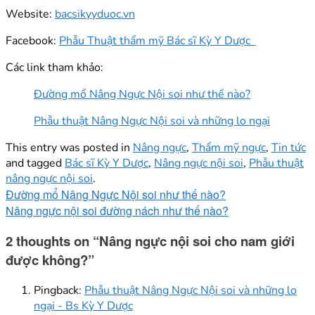
Website:
bacsikyyduoc.vn
Facebook:
Phẫu Thuật thẩm mỹ Bác sĩ Kỳ Y Dược
Các link tham khảo:
Đường mổ Nâng Ngực Nội soi như thế nào?
Phẫu thuật Nâng Ngực Nội soi và những lo ngại
This entry was posted in
Nâng ngực
,
Thẩm mỹ ngực
,
Tin tức
and tagged
Bác sĩ Kỳ Y Dược
,
Nâng ngực nội soi
,
Phẫu thuật
nâng ngực nội soi
.
Đường mổ Nâng Ngực Nội soi như thế nào?
Nâng ngực nội soi đường nách như thế nào?
2 thoughts on “
Nâng ngực nội soi cho nam giới
được không?
”
Pingback:
Phẫu thuật Nâng Ngực Nội soi và những lo
ngại - Bs Kỳ Y Dược