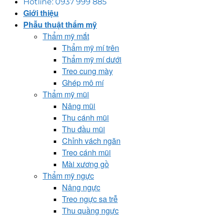
Hotline: 0937 999 885
Giới thiệu
Phẫu thuật thẩm mỹ
Thẩm mỹ mắt
Thẩm mỹ mí trên
Thẩm mỹ mí dưới
Treo cung mày
Ghép mô mí
Thẩm mỹ mũi
Nâng mũi
Thu cánh mũi
Thu đầu mũi
Chỉnh vách ngăn
Treo cánh mũi
Mài xương gồ
Thẩm mỹ ngực
Nâng ngực
Treo ngực sa trễ
Thu quầng ngực