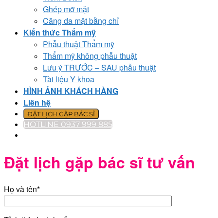
Ghép mỡ mặt
Căng da mặt bằng chỉ
Kiến thức Thẩm mỹ
Phẫu thuật Thẩm mỹ
Thẩm mỹ không phẫu thuật
Lưu ý TRƯỚC – SAU phẫu thuật
Tài liệu Y khoa
HÌNH ẢNH KHÁCH HÀNG
Liên hệ
ĐẶT LỊCH GẶP BÁC SĨ
HOTLINE 0937 999 885
Đặt lịch gặp bác sĩ tư vấn
Họ và tên*