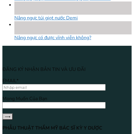
18
Th8
Nâng ngực túi giọt nước Demi
18
Th8
Nâng ngực có được vĩnh viễn không?
ĐĂNG KÝ NHẬN BẢN TIN VÀ ƯU ĐÃI
EMAIL*
Mong Muốn Của Bạn
PHẪU THUẬT THẨM MỸ BÁC SĨ KỲ Y DƯỢC