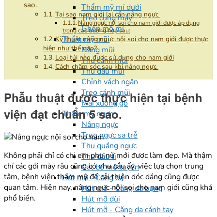
sao.
Thẩm mỹ mí dưới
Tại sao nam giới lại cần nâng ngực
Treo cung mày
Nâng ngực nội soi cho nam giới được áp dụng
Ghép mô mí
trong các trường hợp sau:
Thẩm mỹ mũi
Kỹ thuật nâng ngực nội soi cho nam giới được thực
hiện như thế nào?
Nâng mũi
Loại túi nào được sử dụng cho nam giới
Thu cánh mũi
Cách chăm sóc sau khi nâng ngực
Thu đầu mũi
Chỉnh vách ngăn
Treo cánh mũi
Phẫu thuật được thực hiện tại bệnh
Mài xương gồ
viện đạt chuẩn 5 sao.
Thẩm mỹ ngực
Nâng ngực
Treo ngực sa trễ
Thu quầng ngực
Không phải chỉ có chị em phụ nữ mới được làm đẹp. Mà thậm
Thu đầu ti
chí các gới mày râu cũng có nhu cầu ấy, việc lựa chọn trung
Cắt bỏ mô tuyến
tâm, bệnh viện thẩm mỹ để cải thiện dóc dáng cũng được
Hút mỡ - Căng da
quan tâm. Hiện nay, nâng ngực nội soi cho nam giới cũng khá
Hút mỡ - Căng da bụng
phổ biến.
Hút mỡ đùi
Hút mỡ - Căng da cánh tay