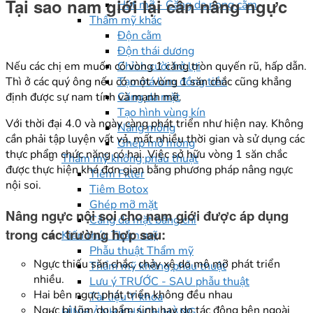
Tại sao nam giới lại cần nâng ngực
Hút mỡ - Căng da nọng cằm
Thẩm mỹ khác
Độn cằm
Độn thái dương
Nếu các chị em muốn có vòng 1 căng tròn quyến rũ, hấp dẫn.
Chỉnh cười hở lợi
Thì ở các quý ông nếu có một vòng 1 săn chắc cũng khẳng
Tạo má lúm đồng tiền
định được sự nam tính và mạnh mẽ.
Căng da mặt
Tạo hình vùng kín
Với thời đại 4.0 và ngày càng phát triển như hiện nay. Không
Nâng mông
cần phải tập luyện vất vả, mất nhiều thời gian và sử dụng các
Ghép mỡ mông
thực phẩm chức năng có hại. Việc sở hữu vòng 1 săn chắc
Thẩm mỹ không phẫu thuật
được thực hiện khá đơn gian bằng phương pháp nâng ngực
Tiêm Filler
nội soi.
Tiêm Botox
Ghép mỡ mặt
Nâng ngực nội soi cho nam giới được áp dụng
Căng da mặt bằng chỉ
trong các trường hợp sau:
Kiến thức Thẩm mỹ
Phẫu thuật Thẩm mỹ
Ngực thiếu săn chắc, chảy xệ do mô mỡ phát triển
Thẩm mỹ không phẫu thuật
nhiều.
Lưu ý TRƯỚC - SAU phẫu thuật
Hai bên ngực phát triển không đều nhau
Tài liệu Y khoa
Ngực bị lõm do bẩm sinh hay do tác động bên ngoài
HÌNH ẢNH KHÁCH HÀNG