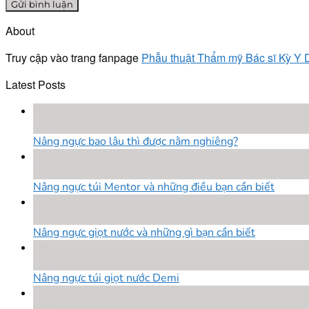
About
Truy cập vào trang fanpage
Phẫu thuật Thẩm mỹ Bác sĩ Kỳ Y
Latest Posts
18
Th8
Nâng ngực bao lâu thì được nằm nghiêng?
18
Th8
Nâng ngực túi Mentor và những điều bạn cần biết
18
Th8
Nâng ngực giọt nước và những gì bạn cần biết
18
Th8
Nâng ngực túi giọt nước Demi
18
Th8