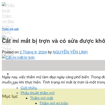
Skip
to
content
Thẩm mỹ mắt
Cắt mí mắt bị trợn và có sửa được kh
Posted on
2 Tháng 9, 2024
by
NGUYỄN YẾN LINH
02
Th9
Ngày nay, việc thẩm mỹ làm đẹp ngày càng phổ biến. Trong đó
muốn sau khi thực hiện. Tình trạng mí mắt bị trợn là một tro
Giới thiệu
Phẫu thuật thẩm mỹ
Mục lục
Thẩm mỹ mắt
Thẩm mỹ mí trên