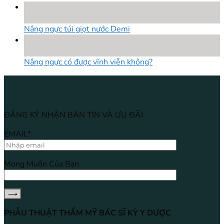
18
Th8
Nâng ngực túi giọt nước Demi
18
Th8
Nâng ngực có được vĩnh viễn không?
ĐĂNG KÝ NHẬN BẢN TIN VÀ ƯU ĐÃI
EMAIL*
Mong Muốn Của Bạn
PHẪU THUẬT THẨM MỸ BÁC SĨ KỲ Y DƯỢC