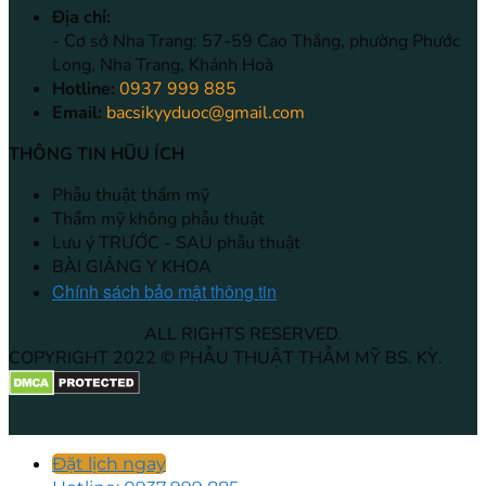
Địa chỉ:
- Cơ sở Nha Trang: 57-59 Cao Thắng, phường Phước
Long, Nha Trang, Khánh Hoà
Hotline:
0937 999 885
Email:
bacsikyyduoc@gmail.com
THÔNG TIN HŨU ÍCH
Phẫu thuật thẩm mỹ
Thẩm mỹ không phẫu thuật
Lưu ý TRƯỚC - SAU phẫu thuật
BÀI GIẢNG Y KHOA
Chính sách bảo mật thông tin
ALL RIGHTS RESERVED.
COPYRIGHT 2022 © PHẪU THUẬT THẪM MỸ BS. KỲ.
Đặt lịch ngay