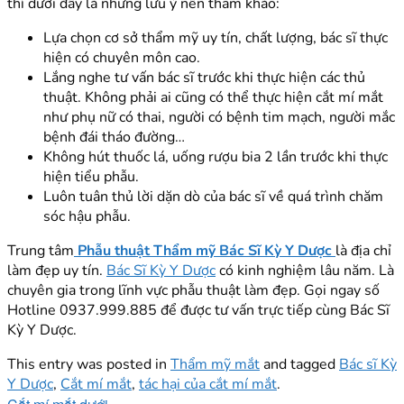
thì dưới đây là những lưu ý nên tham khảo:
Lựa chọn cơ sở thẩm mỹ uy tín, chất lượng, bác sĩ thực
hiện có chuyên môn cao.
Lắng nghe tư vấn bác sĩ trước khi thực hiện các thủ
thuật. Không phải ai cũng có thể thực hiện cắt mí mắt
như phụ nữ có thai, người có bệnh tim mạch, người mắc
bệnh đái tháo đường…
Không hút thuốc lá, uống rượu bia 2 lần trước khi thực
hiện tiểu phẫu.
Luôn tuân thủ lời dặn dò của bác sĩ về quá trình chăm
sóc hậu phẫu.
Trung tâm
Phẫu thuật Thẩm mỹ Bác Sĩ Kỳ Y Dược
là địa chỉ
làm đẹp uy tín.
Bác Sĩ Kỳ Y Dược
có kinh nghiệm lâu năm. Là
chuyên gia trong lĩnh vực phẫu thuật làm đẹp. Gọi ngay số
Hotline 0937.999.885 để được tư vấn trực tiếp cùng Bác Sĩ
Kỳ Y Dược.
This entry was posted in
Thẩm mỹ mắt
and tagged
Bác sĩ Kỳ
Y Dược
,
Cắt mí mắt
,
tác hại của cắt mí mắt
.