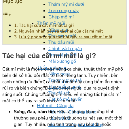
Mục lục
Thẩm mỹ mí dưới
Treo cung mày
Ghép mô mí
Thẩm mỹ mũi
Tác hại của cắt mí mắt là gì?
Nâng mũi
Nguyên nhân gây ra tác hại của cắt mí mắt
Thu cánh mũi
Lưu ý phòng ngừa tác hại gây ra sau cắt mí mắt
Thu đầu mũi
Chỉnh vách ngăn
Tác hại của cắt mí mắt là gì?
Treo cánh mũi
Mài xương gồ
Thẩm mỹ ngực
Cắt mí mắt là một trong những ca phẫu thuật thẩm mỹ phổ
Nâng ngực
biến để sở hữu đôi mắt to tròn, long lanh. Tuy nhiên, bên
Treo ngực sa trễ
cạnh những ưu điểm, ca phẫu thuật này cũng tiềm ẩn nhiều
Thu quầng ngực
rủi ro và biến chứng. Để giúp mọi người đưa ra quyết định
Thu đầu ti
sáng suốt. Chúng ta cùng tìm hiểu về những tác hại cắt mí
Cắt bỏ mô tuyến
mắt có thể xảy ra sau khi cắt mí mắt.
Hút mỡ - Căng da
Sưng, đau, bầm tím.
Đây là những phản ứng bình
Hút mỡ - Căng da bụng
thường sau phẫu thuật và thường tự hết sau một thời
Hút mỡ đùi
gian. Tuy nhiên, nếu tình trạng này kéo dài hoặc
Hút mỡ - Căng da cánh tay