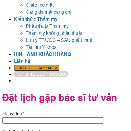
Ghép mỡ mặt
Căng da mặt bằng chỉ
Kiến thức Thẩm mỹ
Phẫu thuật Thẩm mỹ
Thẩm mỹ không phẫu thuật
Lưu ý TRƯỚC – SAU phẫu thuật
Tài liệu Y khoa
HÌNH ẢNH KHÁCH HÀNG
Liên hệ
ĐẶT LỊCH GẶP BÁC SĨ
HOTLINE 0937 999 885
Đặt lịch gặp bác sĩ tư vấn
Họ và tên*