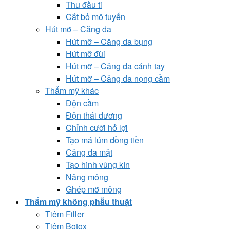
Thu đầu ti
Cắt bỏ mô tuyến
Hút mỡ – Căng da
Hút mỡ – Căng da bụng
Hút mỡ đùi
Hút mỡ – Căng da cánh tay
Hút mỡ – Căng da nọng cằm
Thẩm mỹ khác
Độn cằm
Độn thái dương
Chỉnh cười hở lợi
Tạo má lúm đồng tiền
Căng da mặt
Tạo hình vùng kín
Nâng mông
Ghép mỡ mông
Thẩm mỹ không phẫu thuật
Tiêm Filler
Tiêm Botox