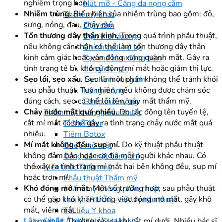
nghiêm trọng hơn.
Hút mỡ - Căng da nọng cằm
Nhiễm trùng.
Biểu hiện của nhiễm trùng bao gồm: đỏ,
Thẩm mỹ khác
sưng, nóng, đau, chảy mủ.
Độn cằm
Tổn thương dây thần kinh.
Trong quá trình phẫu thuật,
Độn thái dương
nếu không cẩn thận có thể làm tổn thương dây thần
Chỉnh cười hở lợi
kinh cảm giác hoặc vận động xung quanh mắt. Gây ra
Tạo má lúm đồng tiền
tình trạng tê bì, khó cử động mí mắt hoặc giảm thị lực.
Căng da mặt
Sẹo lồi, sẹo xấu.
Sẹo là một phần không thể tránh khỏi
Tạo hình vùng kín
sau phẫu thuật. Tuy nhiên, nếu không được chăm sóc
Nâng mông
đúng cách, sẹo có thể lồi lên, gây mất thẩm mỹ.
Ghép mỡ mông
Chảy nước mắt quá nhiều.
Do tác động lên tuyến lệ,
Thẩm mỹ không phẫu thuật
cắt mí mắt có thể gây ra tình trạng chảy nước mắt quá
Tiêm Filler
nhiều.
Tiêm Botox
Mí mắt không đều, sụp mí.
Do kỹ thuật phẫu thuật
Ghép mỡ mặt
không đảm bảo hoặc cơ địa mỗi người khác nhau. Có
Căng da mặt bằng chỉ
thể xảy ra tình trạng mí mắt hai bên không đều, sụp mí
Kiến thức Thẩm mỹ
hoặc trợn mí.
Phẫu thuật Thẩm mỹ
Khó đóng mở mắt.
Một số trường hợp, sau phẫu thuật
Thẩm mỹ không phẫu thuật
có thể gặp khó khăn trong việc đóng mở mắt, gây khô
Lưu ý TRƯỚC - SAU phẫu thuật
mắt, viêm mắt.
Tài liệu Y khoa
Lật mí mắt:
Thường xảy ra khi cắt mí dưới. Nhiều bác sĩ
HÌNH ẢNH KHÁCH HÀNG