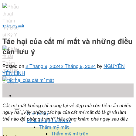
Skip
to
content
Thẩm mỹ mắt
Tác hại của cắt mí mắt và những điều
cần lưu ý
Posted on
2 Tháng 9, 2024
2 Tháng 9, 2024
by
NGUYỄN
YẾN LINH
02
Th9
Cắt mí mắt không chỉ mang lại vẻ đẹp mà còn tiềm ẩn nhiều
nguy hại. Vậy những tác hại của cắt mí mắt đó là gì và làm
Giới thiệu
thế nào để phòng tránh? Hãy cùng khám phá ngay sau đây.
Phẫu thuật thẩm mỹ
Thẩm mỹ mắt
Thẩm mỹ mí trên