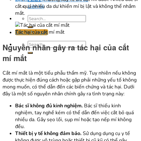
cắt quá nhiều da dư khiến mí bị lật và không thể nhắm
Liên hệ
mắt.
Tác hại của cắt mí mắt
Đặt lịch ngay
Nguyên nhân gây ra tác hại của cắt
mí mắt
Cắt mí mắt là một tiểu phẫu thẩm mỹ. Tuy nhiên nếu không
được thực hiện đúng cách hoặc gặp phải những yếu tố không
mong muốn, có thể dẫn đến các biến chứng và tác hại. Dưới
đây là một số nguyên nhân chính gây ra tình trạng này:
Bác sĩ không đủ kinh nghiệm.
Bác sĩ thiếu kinh
nghiệm, tay nghề kém có thể dẫn đến việc cắt bỏ quá
nhiều da. Gây sẹo lồi, sụp mí hoặc tạo nếp mí không
đều.
Thiết bị y tế không đảm bảo.
Sử dụng dụng cụ y tế
không được vô trùng hoặc thiết bị cũ kỹ có thể gây