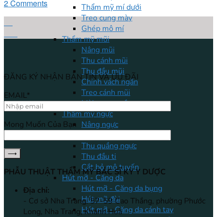
2 Comments
Thẩm mỹ mí dưới
Treo cung mày
02
Ghép mô mí
Th9
Thẩm mỹ mũi
Nâng mũi
Thu cánh mũi
Thu đầu mũi
ĐĂNG KÝ NHẬN BẢN TIN VÀ ƯU ĐÃI
Chỉnh vách ngăn
Treo cánh mũi
EMAIL*
Mài xương gồ
Thẩm mỹ ngực
Nâng ngực
Mong Muốn Của Bạn
Treo ngực sa trễ
Thu quầng ngực
Thu đầu ti
Cắt bỏ mô tuyến
PHẪU THUẬT THẨM MỸ BÁC SĨ KỲ Y DƯỢC
Hút mỡ - Căng da
Hút mỡ - Căng da bụng
Địa chỉ:
Hút mỡ đùi
- Cơ sở Nha Trang: 57-59 Cao Thắng, phường Phước
Hút mỡ - Căng da cánh tay
Long, Nha Trang, Khánh Hoà