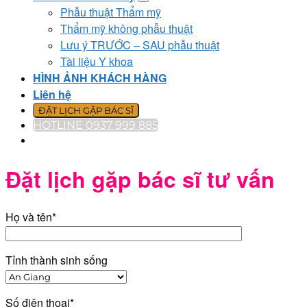
Phẫu thuật Thẩm mỹ
Thẩm mỹ không phẫu thuật
Lưu ý TRƯỚC – SAU phẫu thuật
Tài liệu Y khoa
HÌNH ẢNH KHÁCH HÀNG
Liên hệ
ĐẶT LỊCH GẶP BÁC SĨ
HOTLINE 0937 999 885
Đặt lịch gặp bác sĩ tư vấn
Họ và tên*
Tỉnh thành sinh sống
Số điện thoại*