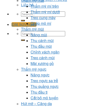
Thẩm mỹ mắt
Liên hệ
Thẩm mỹ mí trên
Thẩm mỹ mí dưới
Treo cung mày
Ghép mô mí
Đặt lịch ngay
Thẩm mỹ mũi
Nâng mũi
Thu cánh mũi
Thu đầu mũi
Chỉnh vách ngăn
Treo cánh mũi
Mài xương gồ
Thẩm mỹ ngực
Nâng ngực
Treo ngực sa trễ
Thu quầng ngực
Thu đầu ti
Cắt bỏ mô tuyến
Hút mỡ – Căng da