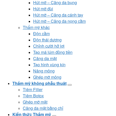
Hút mỡ – Căng da bụng
Hút mỡ đùi
Hút mỡ – Căng da cánh tay
Hút mỡ – Căng da nọng cằm
Thẩm mỹ khác
Độn cằm
Độn thái dương
Chỉnh cười hở lợi
Tạo má lúm đồng tiền
Căng da mặt
Tạo hình vùng kín
Nâng mông
Ghép mỡ mông
Thẩm mỹ không phẫu thuật
Tiêm Filler
Tiêm Botox
Ghép mỡ mặt
Căng da mặt bằng chỉ
Kiến thức Thẩm mỹ