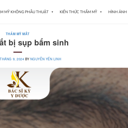
M MỸ KHÔNG PHẪU THUẬT
KIẾN THỨC THẨM MỸ
HÌNH ẢNH
THẨM MỸ MẮT
ắt bị sụp bẩm sinh
 THÁNG 9, 2024
BY
NGUYỄN YẾN LINH