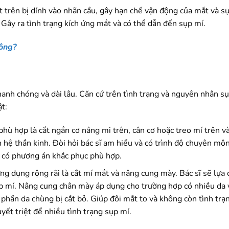
t trên bị dính vào nhãn cầu, gây hạn chế vận động của mắt và s
 Gây ra tình trạng kích ứng mắt và có thể dẫn đến sụp mí.
hông?
hanh chóng và dài lâu. Căn cứ trên tình trạng và nguyên nhân s
t:
hù hợp là cắt ngắn cơ nâng mi trên, cân cơ hoặc treo mí trên và
 hệ thần kinh. Đòi hỏi bác sĩ am hiểu và có trình độ chuyên mô
ẽ có phương án khắc phục phù hợp.
g dụng rộng rãi là cắt mí mắt và nâng cung mày. Bác sĩ sẽ lựa
ụp mí. Nâng cung chân mày áp dụng cho trường hợp có nhiều da
phần da chùng bị cắt bỏ. Giúp đôi mắt to và không còn tình trạ
yết triệt để nhiều tình trạng sụp mí.