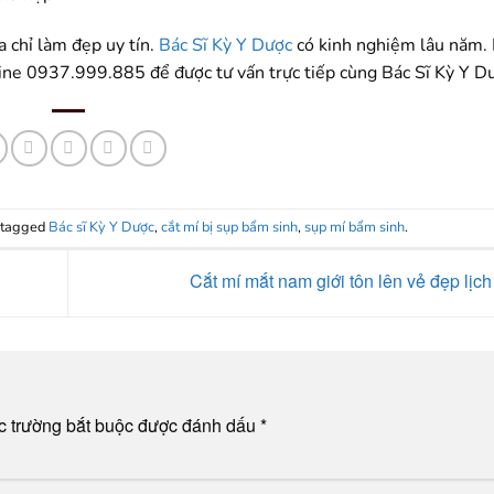
ịa chỉ làm đẹp uy tín.
Bác Sĩ Kỳ Y Dược
có kinh nghiệm lâu năm.
line 0937.999.885 để được tư vấn trực tiếp cùng Bác Sĩ Kỳ Y D
 tagged
Bác sĩ Kỳ Y Dược
,
cắt mí bị sụp bẩm sinh
,
sụp mí bẩm sinh
.
Cắt mí mắt nam giới tôn lên vẻ đẹp lịc
c trường bắt buộc được đánh dấu
*