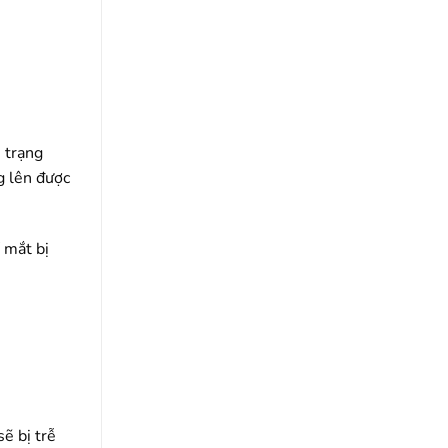
h trạng
g lên được
 mắt bị
ẽ bị trễ