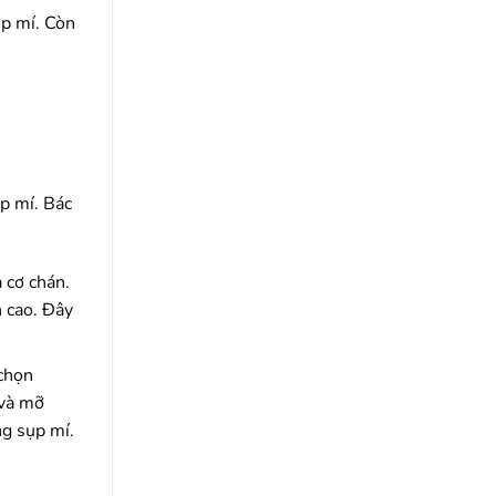
ụp mí. Còn
ụp mí. Bác
 cơ chán.
n cao. Đây
 chọn
 và mỡ
ng sụp mí.