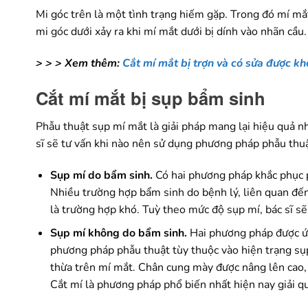
Mi góc trên là một tình trạng hiếm gặp. Trong đó mí mắ
mi góc dưới xảy ra khi mí mắt dưới bị dính vào nhãn cầu.
> > > Xem thêm:
Cắt mí mắt bị trợn và có sửa được k
Cắt mí mắt bị sụp bẩm sinh
Phẫu thuật sụp mí mắt là giải pháp mang lại hiệu quả n
sĩ sẽ tư vấn khi nào nên sử dụng phương pháp phẫu thuậ
Sụp mí do bẩm sinh.
Có hai phương pháp khắc phục p
Nhiều trường hợp bẩm sinh do bệnh lý, liên quan đến
là trường hợp khó. Tuỳ theo mức độ sụp mí, bác sĩ s
Sụp mí không do bẩm sinh.
Hai phương pháp được ứn
phương pháp phẫu thuật tùy thuộc vào hiện trạng s
thừa trên mí mắt. Chân cung mày được nâng lên cao, 
Cắt mí là phương pháp phổ biến nhất hiện nay giải qu