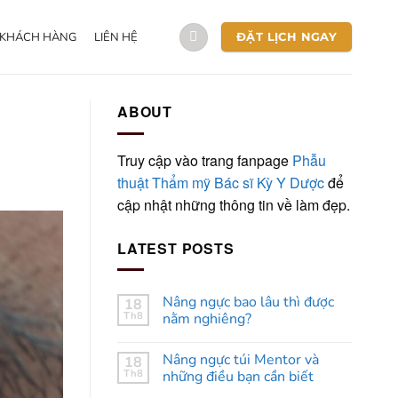
 KHÁCH HÀNG
LIÊN HỆ
ĐẶT LỊCH NGAY
ABOUT
Truy cập vào trang fanpage
Phẫu
thuật Thẩm mỹ Bác sĩ Kỳ Y Dược
để
cập nhật những thông tin về làm đẹp.
LATEST POSTS
Nâng ngực bao lâu thì được
18
Th8
nằm nghiêng?
Nâng ngực túi Mentor và
18
Th8
những điều bạn cần biết