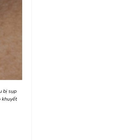
u bị sụp
ỏ khuyết