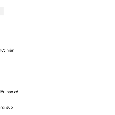
hực hiện
Nếu bạn có
ạng sụp