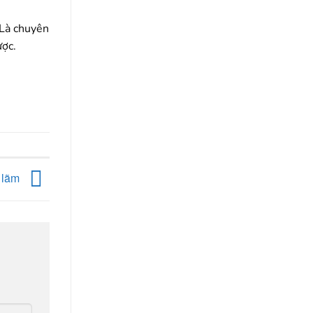
 Là chuyên
ược.
h lãm