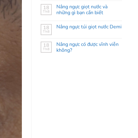
Nâng ngực giọt nước và
18
Th8
những gì bạn cần biết
Nâng ngực túi giọt nước Demi
18
Th8
Nâng ngực có được vĩnh viễn
18
Th8
không?