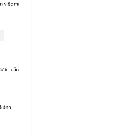
n việc mí
được, dẫn
sẽ ảnh