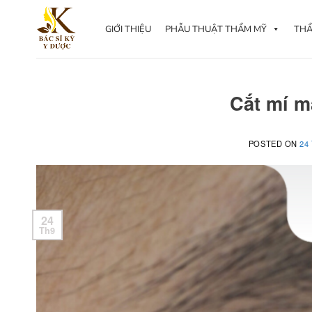
Skip
to
GIỚI THIỆU
PHẪU THUẬT THẨM MỸ
THẨ
content
Cắt mí m
POSTED ON
24
24
Th9