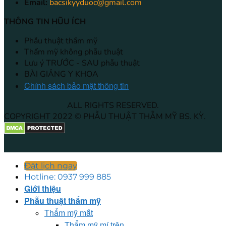
Email:
bacsikyyduoc@gmail.com
THÔNG TIN HŨU ÍCH
Phẫu thuật thẩm mỹ
Thẩm mỹ không phẫu thuật
Lưu ý TRƯỚC - SAU phẫu thuật
BÀI GIẢNG Y KHOA
Chính sách bảo mật thông tin
ALL RIGHTS RESERVED.
COPYRIGHT 2022 © PHẪU THUẬT THẪM MỸ BS. KỲ.
Đặt lịch ngay
Hotline: 0937 999 885
Giới thiệu
Phẫu thuật thẩm mỹ
Thẩm mỹ mắt
Thẩm mỹ mí trên