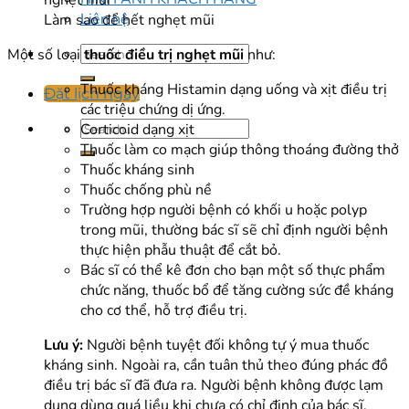
Liên hệ
Làm sao để hết nghẹt mũi
Một số loại
thuốc điều trị nghẹt mũi
như:
Thuốc kháng Histamin dạng uống và xịt điều trị
Đặt lịch ngay
các triệu chứng dị ứng.
Corticoid dạng xịt
Thuốc làm co mạch giúp thông thoáng đường thở
Thuốc kháng sinh
Thuốc chống phù nề
Trường hợp người bệnh có khối u hoặc polyp
trong mũi, thường bác sĩ sẽ chỉ định người bệnh
thực hiện phẫu thuật để cắt bỏ.
Bác sĩ có thể kê đơn cho bạn một số thực phẩm
chức năng, thuốc bổ để tăng cường sức đề kháng
cho cơ thể, hỗ trợ điều trị.
Lưu ý:
Người bệnh tuyệt đối không tự ý mua thuốc
kháng sinh. Ngoài ra, cần tuân thủ theo đúng phác đồ
điều trị bác sĩ đã đưa ra. Người bệnh không được lạm
dụng dùng quá liều khi chưa có chỉ định của bác sĩ.