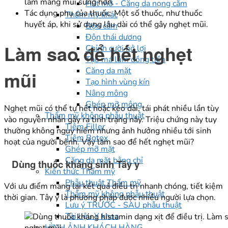
làm màng mũi sưng hơn.
Hút mỡ - Căng da nọng cằm
Tác dụng phụ của thuốc: Một số thuốc, như thuốc
Thẩm mỹ khác
huyết áp, khi sử dụng lâu dài có thể gây nghẹt mũi.
Độn cằm
Độn thái dương
Làm sao để hết nghẹt
Chỉnh cười hở lợi
Tạo má lúm đồng tiền
Căng da mặt
mũi
Tạo hình vùng kín
Nâng mông
Ghép mỡ mông
Nghẹt mũi có thể tự hết hoặc kéo dài, tái phát nhiều lần tùy
Thẩm mỹ không phẫu thuật
vào nguyên nhân gây ra tình trạng này. Triệu chứng này tuy
Tiêm Filler
thường không nguy hiểm nhưng ảnh hưởng nhiều tới sinh
Tiêm Botox
hoạt của người bệnh. Vậy làm sao để hết nghẹt mũi?
Ghép mỡ mặt
Căng da mặt bằng chỉ
Dùng thuốc kháng sinh Tây y
Kiến thức Thẩm mỹ
Phẫu thuật Thẩm mỹ
Với ưu điểm mang lại kết quả điều trị nhanh chóng, tiết kiệm
Thẩm mỹ không phẫu thuật
thời gian. Tây y là phương pháp được nhiều người lựa chọn.
Lưu ý TRƯỚC - SAU phẫu thuật
Tài liệu Y khoa
HÌNH ẢNH KHÁCH HÀNG