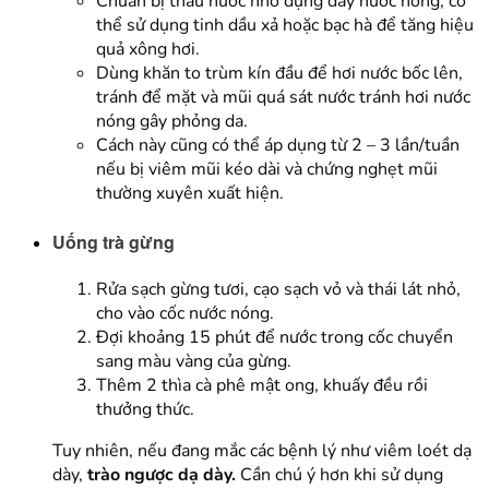
Chuẩn bị thau nước nhỏ đựng đầy nước nóng, có
thể sử dụng tinh dầu xả hoặc bạc hà để tăng hiệu
quả xông hơi.
Dùng khăn to trùm kín đầu để hơi nước bốc lên,
tránh để mặt và mũi quá sát nước tránh hơi nước
nóng gây phỏng da.
Cách này cũng có thể áp dụng từ 2 – 3 lần/tuần
nếu bị viêm mũi kéo dài và chứng nghẹt mũi
thường xuyên xuất hiện.
Uống trà gừng
Rửa sạch gừng tươi, cạo sạch vỏ và thái lát nhỏ,
cho vào cốc nước nóng.
Đợi khoảng 15 phút để nước trong cốc chuyển
sang màu vàng của gừng.
Thêm 2 thìa cà phê mật ong, khuấy đều rồi
thưởng thức.
Tuy nhiên, nếu đang mắc các bệnh lý như viêm loét dạ
dày,
trào ngược dạ dày.
Cần chú ý hơn khi sử dụng