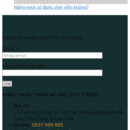
Th8
Nâng ngực có được vĩnh viễn không?
ĐĂNG KÝ NHẬN BẢN TIN VÀ ƯU ĐÃI
EMAIL*
Mong Muốn Của Bạn
PHẪU THUẬT THẨM MỸ BÁC SĨ KỲ Y DƯỢC
Địa chỉ:
- Cơ sở Nha Trang: 57-59 Cao Thắng, phường Phước
Long, Nha Trang, Khánh Hoà
Hotline:
0937 999 885