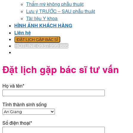
Thẩm mỹ không phẫu thuật
Lưu ý TRƯỚC – SAU phẫu thuật
Tài liệu Y khoa
HÌNH ẢNH KHÁCH HÀNG
Liên hệ
ĐẶT LỊCH GẶP BÁC SĨ
HOTLINE 0937 999 885
Đặt lịch gặp bác sĩ tư vấn
Họ và tên*
Tỉnh thành sinh sống
Số điện thoại*