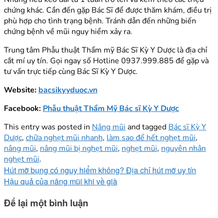
chứng khác. Cần đến gặp Bác Sĩ để được thăm khám, điều trị
phù hợp cho tình trạng bệnh. Tránh dẫn đến những biến
chứng bệnh về mũi nguy hiểm xảy ra.
Trung tâm Phẫu thuật Thẩm mỹ Bác Sĩ Kỳ Y Dược là địa chỉ
cắt mí uy tín. Gọi ngay số Hotline 0937.999.885 để gặp và
tư vấn trực tiếp cùng Bác Sĩ Kỳ Y Dược.
Website:
bacsikyyduoc.vn
Facebook:
Phẫu thuật Thẩm Mỹ Bác sĩ Kỳ Y Dược
This entry was posted in
Nâng mũi
and tagged
Bác sĩ Kỳ Y
Dược
,
chữa nghẹt mũi nhanh
,
làm sao để hết nghẹt mũi
,
nâng mũi
,
nâng mũi bị nghẹt mũi
,
nghẹt mũi
,
nguyên nhân
nghẹt mũi
.
Hút mỡ bụng có nguy hiểm không? Địa chỉ hút mỡ uy tín
Hậu quả của nâng mũi khi về già
Để lại một bình luận