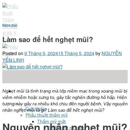
Skip
to
content
Nâng mũi
Làm sao để hết nghẹt mũi?
Posted on
9 Tháng 5, 2024
15 Tháng 5, 2024
by
NGUYỄN
YẾN LINH
09
Th5
Nghẹt mũi là tình trạng mà lớp niêm mạc trong xoang mũi bị
viêm nhiễm hoặc sưng to, gây tắc nghẽn đường hô hấp. Hiện
tượng này gây ra nhiều khó chịu đến người bệnh. Vậy nguyên
Giới thiệu
nhân nghẹt mũi là gì? Làm sao để hết nghẹt mũi?
Phẫu thuật thẩm mỹ
Thẩm mỹ mắt
Nguyên nhân nghẹt mũi?
Thẩm mỹ mí trên