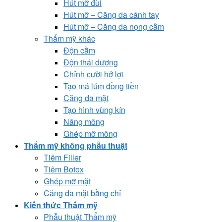
Hút mỡ đùi
Hút mỡ – Căng da cánh tay
Hút mỡ – Căng da nọng cằm
Thẩm mỹ khác
Độn cằm
Độn thái dương
Chỉnh cười hở lợi
Tạo má lúm đồng tiền
Căng da mặt
Tạo hình vùng kín
Nâng mông
Ghép mỡ mông
Thẩm mỹ không phẫu thuật
Tiêm Filler
Tiêm Botox
Ghép mỡ mặt
Căng da mặt bằng chỉ
Kiến thức Thẩm mỹ
Phẫu thuật Thẩm mỹ