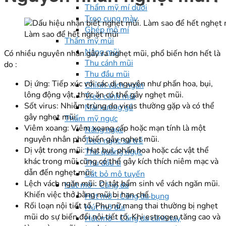
Thẩm mỹ mí dưới
Treo cung mày
Ghép mô mí
Làm sao để hết nghẹt mũi
Thẩm mỹ mũi
Nâng mũi
Có nhiều nguyên nhân gây ra nghẹt mũi, phổ biến hơn hết là
Thu cánh mũi
do :
Thu đầu mũi
Dị ứng: Tiếp xúc với các dị nguyên như phấn hoa, bụi,
Chỉnh vách ngăn
lông động vật, thức ăn có thể gây nghẹt mũi.
Treo cánh mũi
Sốt virus: Nhiễm trùng do virus thường gặp và có thể
Mài xương gồ
gây nghẹt mũi.
Thẩm mỹ ngực
Viêm xoang: Viêm xoang cấp hoặc mạn tính là một
Nâng ngực
nguyên nhân phổ biến gây nghẹt mũi.
Treo ngực sa trễ
Dị vật trong mũi: Hạt bụi, phấn hoa hoặc các vật thể
Thu quầng ngực
khác trong mũi cũng có thể gây kích thích niêm mạc và
Thu đầu ti
dẫn đến nghẹt mũi.
Cắt bỏ mô tuyến
Lệch vách ngăn mũi: Dị tật bẩm sinh về vách ngăn mũi.
Hút mỡ - Căng da
Khiến việc thở bằng mũi bị hạn chế.
Hút mỡ - Căng da bụng
Rối loạn nội tiết tố. Phụ nữ mang thai thường bị nghẹt
Hút mỡ đùi
mũi do sự biến đổi nội tiết tố. Khi estrogen tăng cao và
Hút mỡ - Căng da cánh tay