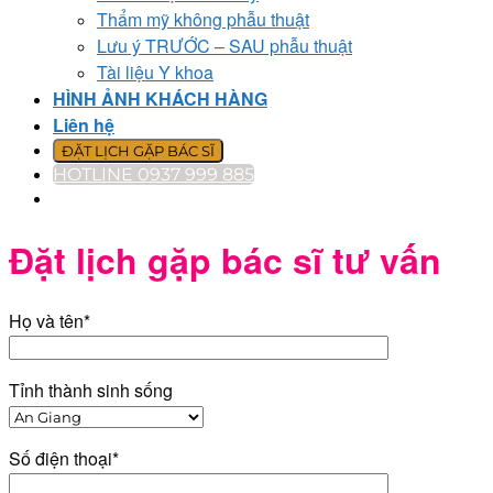
Thẩm mỹ không phẫu thuật
Lưu ý TRƯỚC – SAU phẫu thuật
Tài liệu Y khoa
HÌNH ẢNH KHÁCH HÀNG
Liên hệ
ĐẶT LỊCH GẶP BÁC SĨ
HOTLINE 0937 999 885
Đặt lịch gặp bác sĩ tư vấn
Họ và tên*
Tỉnh thành sinh sống
Số điện thoại*