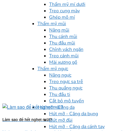
Thẩm mỹ mí dưới
Treo cung mày
Ghép mô mí
Thẩm mỹ mũi
Nâng mũi
Thu cánh mũi
Thu đầu mũi
Chỉnh vách ngăn
Treo cánh mũi
Mài xương gồ
Thẩm mỹ ngực
Nâng ngực
Treo ngực sa trễ
Thu quầng ngực
Thu đầu ti
Cắt bỏ mô tuyến
Hút mỡ - Căng da
Hút mỡ - Căng da bụng
Làm sao để hết nghẹt mũi?
Hút mỡ đùi
Hút mỡ - Căng da cánh tay