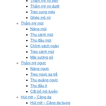
Thẩm mỹ mí trên
Thẩm mỹ mí dưới
Treo cung mày
Ghép mô mí
Thẩm mỹ mũi
Nâng mũi
Thu cánh mũi
Thu đầu mũi
Chỉnh vách ngăn
Treo cánh mũi
Mài xương gồ
Thẩm mỹ ngực
Nâng ngực
Treo ngực sa trễ
Thu quầng ngực
Thu đầu ti
Cắt bỏ mô tuyến
Hút mỡ – Căng da
Hút mỡ – Căng da bụng