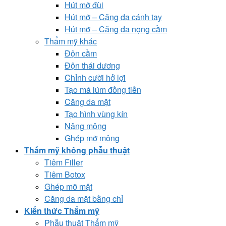
Hút mỡ đùi
Hút mỡ – Căng da cánh tay
Hút mỡ – Căng da nọng cằm
Thẩm mỹ khác
Độn cằm
Độn thái dương
Chỉnh cười hở lợi
Tạo má lúm đồng tiền
Căng da mặt
Tạo hình vùng kín
Nâng mông
Ghép mỡ mông
Thẩm mỹ không phẫu thuật
Tiêm Filler
Tiêm Botox
Ghép mỡ mặt
Căng da mặt bằng chỉ
Kiến thức Thẩm mỹ
Phẫu thuật Thẩm mỹ