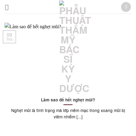
Skip
to
content
09
Th5
Làm sao để hết nghẹt mũi?
Nghẹt mũi là tình trạng mà lớp niêm mạc trong xoang mũi bị
viêm nhiễm [...]