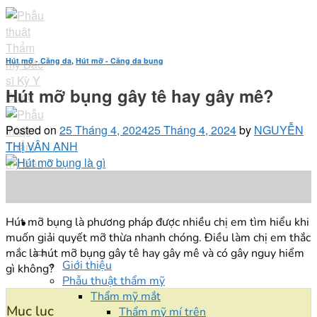
Skip
to
content
Hút mỡ - Căng da
,
Hút mỡ - Căng da bụng
Hút mỡ bụng gây tê hay gây mê?
Posted on
25 Tháng 4, 2024
25 Tháng 4, 2024
by
NGUYỄN
THỊ VÂN ANH
25
Th4
Hút mỡ bụng là phương pháp được nhiều chị em tìm hiểu khi
muốn giải quyết mỡ thừa nhanh chóng. Điều làm chị em thắc
mắc là hút mỡ bụng gây tê hay gây mê và có gây nguy hiểm
Giới thiệu
gì không?
Phẫu thuật thẩm mỹ
Thẩm mỹ mắt
Mục lục
Thẩm mỹ mí trên