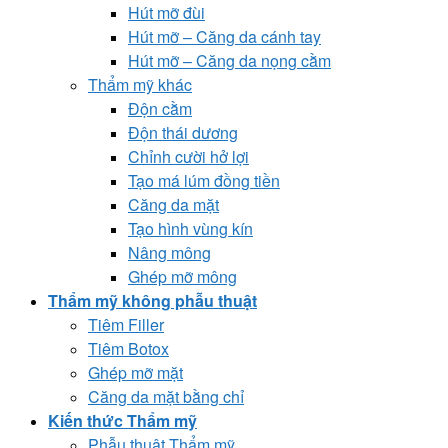
Hút mỡ đùi
Hút mỡ – Căng da cánh tay
Hút mỡ – Căng da nọng cằm
Thẩm mỹ khác
Độn cằm
Độn thái dương
Chỉnh cười hở lợi
Tạo má lúm đồng tiền
Căng da mặt
Tạo hình vùng kín
Nâng mông
Ghép mỡ mông
Thẩm mỹ không phẫu thuật
Tiêm Filler
Tiêm Botox
Ghép mỡ mặt
Căng da mặt bằng chỉ
Kiến thức Thẩm mỹ
Phẫu thuật Thẩm mỹ