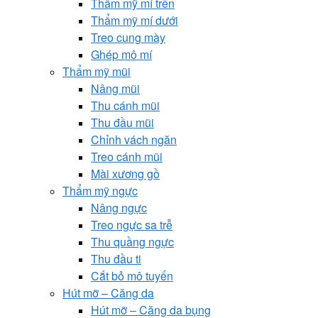
Thẩm mỹ mí trên
Thẩm mỹ mí dưới
Treo cung mày
Ghép mô mí
Thẩm mỹ mũi
Nâng mũi
Thu cánh mũi
Thu đầu mũi
Chỉnh vách ngăn
Treo cánh mũi
Mài xương gồ
Thẩm mỹ ngực
Nâng ngực
Treo ngực sa trễ
Thu quầng ngực
Thu đầu ti
Cắt bỏ mô tuyến
Hút mỡ – Căng da
Hút mỡ – Căng da bụng