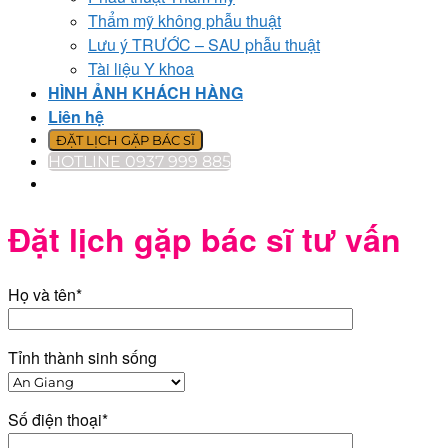
Thẩm mỹ không phẫu thuật
Lưu ý TRƯỚC – SAU phẫu thuật
Tài liệu Y khoa
HÌNH ẢNH KHÁCH HÀNG
Liên hệ
ĐẶT LỊCH GẶP BÁC SĨ
HOTLINE 0937 999 885
Đặt lịch gặp bác sĩ tư vấn
Họ và tên*
Tỉnh thành sinh sống
Số điện thoại*