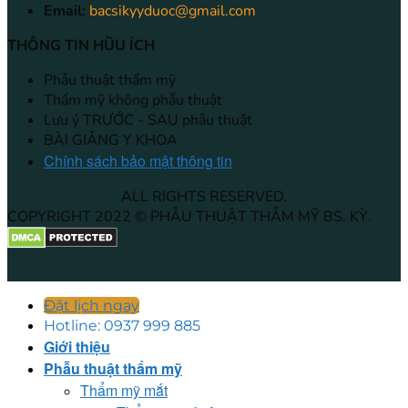
Email:
bacsikyyduoc@gmail.com
THÔNG TIN HŨU ÍCH
Phẫu thuật thẩm mỹ
Thẩm mỹ không phẫu thuật
Lưu ý TRƯỚC - SAU phẫu thuật
BÀI GIẢNG Y KHOA
Chính sách bảo mật thông tin
ALL RIGHTS RESERVED.
COPYRIGHT 2022 © PHẪU THUẬT THẪM MỸ BS. KỲ.
Đặt lịch ngay
Hotline: 0937 999 885
Giới thiệu
Phẫu thuật thẩm mỹ
Thẩm mỹ mắt