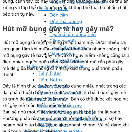
bụng, cánh tay, cổ hay lưng. Thông thường, sau khi đã thử ăn
Hút mỡ - Căng da nọng cằm
kiêng và tập thể dục những vẫn không thể loại bỏ phần chất
Thẩm mỹ khác
béo tích tụ này.
Độn cằm
Độn thái dương
Hút mỡ bụng gây tê hay gây mê?
Chỉnh cười hở lợi
Tạo má lúm đồng tiền
Căng da mặt
Hút mỡ bụng là một phương pháp thẩm mỹ. Được nhiều chị
Tạo hình vùng kín
em quan tâm khi muốn giải quyết mỡ thừa nhanh chóng. Hút
Nâng mông
mỡ bụng gây tê hay gây mê và có nguy hiểm không cũng là 1
Ghép mỡ mông
điều nhiều người quan tâm. Quá trình hút mỡ cần phải gây
Thẩm mỹ không phẫu thuật
mê để giúp bạn không cảm thấy đau trong quá trình phẫu
Tiêm Filler
thuật.
Tiêm Botox
Đây là hình thức thường được áp dụng nhiều nhất trong các
Ghép mỡ mặt
đại phẫu thuật. Gây mê sẽ được thực hiện bởi bác sĩ gây mê
Căng da mặt bằng chỉ
có trình độ đào tạo chuyên môn. Bạn có thể được kết hợp hít
Kiến thức Thẩm mỹ
khí gây mê toàn thân hoặc tiêm.
Phẫu thuật Thẩm mỹ
Bạn sẽ ngủ một giấc và tỉnh dậy sau khi phẫu thuật xong.
Thẩm mỹ không phẫu thuật
Phương pháp này sẽ giúp bạn không đau, không lo sợ hay
Lưu ý TRƯỚC - SAU phẫu thuật
hoảng hốt giúp bác sĩ thực hiện nhanh chóng. Và dễ dàng khi
Tài liệu Y khoa
quá trình phẫu thuật diễn ra.
HÌNH ẢNH KHÁCH HÀNG