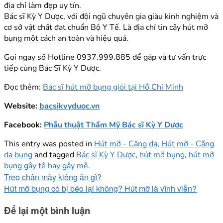
địa chỉ làm đẹp uy tín.
Bác sĩ Kỳ Y Dược, với đội ngũ chuyên gia giàu kinh nghiệm và
cơ sở vật chất đạt chuẩn Bộ Y Tế. Là địa chỉ tin cậy hút mỡ
bụng một cách an toàn và hiệu quả.
Gọi ngay số Hotline 0937.999.885 để gặp và tư vấn trực
tiếp cùng Bác Sĩ Kỳ Y Dược.
Đọc thêm:
Bác sĩ hút mỡ bụng giỏi tại Hồ Chí Minh
Website:
bacsikyyduoc.vn
Facebook:
Phẫu thuật Thẩm Mỹ Bác sĩ Kỳ Y Dược
This entry was posted in
Hút mỡ - Căng da
,
Hút mỡ - Căng
da bụng
and tagged
Bác sĩ Kỳ Y Dược
,
hút mỡ bụng
,
hút mỡ
bụng gây tê hay gây mê
.
Treo chân mày kiêng ăn gì?
Hút mỡ bụng có bị béo lại không? Hút mỡ là vĩnh viễn?
Để lại một bình luận