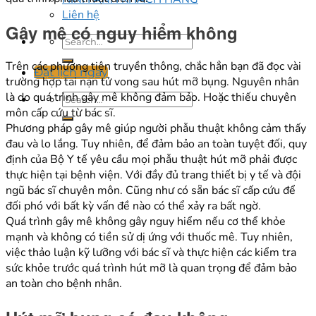
Liên hệ
Gây mê có nguy hiểm không
Trên các phương tiện truyền thông, chắc hẳn bạn đã đọc vài
Đặt lịch ngay
trường hợp tai nạn tử vong sau hút mỡ bụng. Nguyên nhân
là do quá trình gây mê không đảm bảo. Hoặc thiếu chuyên
môn cấp cứu từ bác sĩ.
Phương pháp gây mê giúp người phẫu thuật không cảm thấy
đau và lo lắng. Tuy nhiên, để đảm bảo an toàn tuyệt đối, quy
định của Bộ Y tế yêu cầu mọi phẫu thuật hút mỡ phải được
thực hiện tại bệnh viện. Với đầy đủ trang thiết bị y tế và đội
ngũ bác sĩ chuyên môn. Cũng như có sẵn bác sĩ cấp cứu để
đối phó với bất kỳ vấn đề nào có thể xảy ra bất ngờ.
Quá trình gây mê không gây nguy hiểm nếu cơ thể khỏe
mạnh và không có tiền sử dị ứng với thuốc mê. Tuy nhiên,
việc thảo luận kỹ lưỡng với bác sĩ và thực hiện các kiểm tra
sức khỏe trước quá trình hút mỡ là quan trọng để đảm bảo
an toàn cho bệnh nhân.