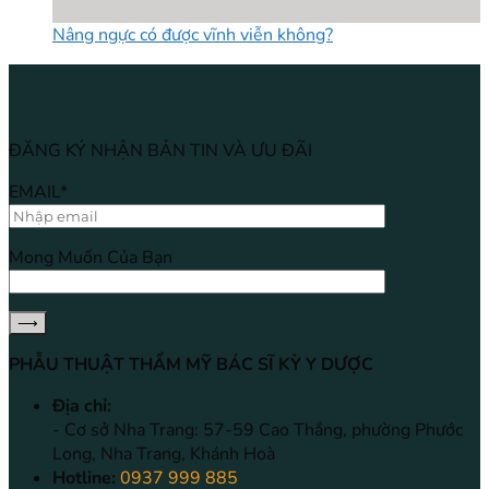
Th8
Nâng ngực có được vĩnh viễn không?
ĐĂNG KÝ NHẬN BẢN TIN VÀ ƯU ĐÃI
EMAIL*
Mong Muốn Của Bạn
PHẪU THUẬT THẨM MỸ BÁC SĨ KỲ Y DƯỢC
Địa chỉ:
- Cơ sở Nha Trang: 57-59 Cao Thắng, phường Phước
Long, Nha Trang, Khánh Hoà
Hotline:
0937 999 885