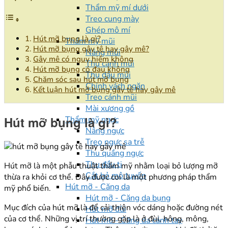
Thẩm mỹ mí dưới
Treo cung mày
Ghép mô mí
Hút mỡ bụng là gì?
Thẩm mỹ mũi
Hút mỡ bụng gây tê hay gây mê?
Nâng mũi
Gây mê có nguy hiểm không
Thu cánh mũi
Hút mỡ bụng có đau không
Thu đầu mũi
Chăm sóc sau hút mỡ bụng
Chỉnh vách ngăn
Kết luận hút mỡ bụng gây tê hay gây mê
Treo cánh mũi
Mài xương gồ
Hút mỡ bụng là gì?
Thẩm mỹ ngực
Nâng ngực
Treo ngực sa trễ
Thu quầng ngực
Thu đầu ti
Hút mỡ là một phẫu thuật thẩm mỹ nhằm loại bỏ lượng mỡ
Cắt bỏ mô tuyến
thừa ra khỏi cơ thể. Đây được coi là một phương pháp thẩm
Hút mỡ - Căng da
mỹ phổ biến.
Hút mỡ - Căng da bụng
Mục đích của hút mỡ là để cải thiện vóc dáng hoặc đường nét
Hút mỡ đùi
của cơ thể. Những vị trí thường gặp là ở đùi, hông, mông,
Hút mỡ - Căng da cánh tay