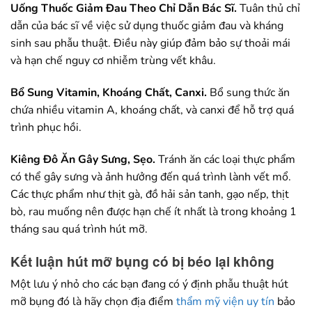
Uống Thuốc Giảm Đau Theo Chỉ Dẫn Bác Sĩ.
Tuân thủ chỉ
dẫn của bác sĩ về việc sử dụng thuốc giảm đau và kháng
sinh sau phẫu thuật. Điều này giúp đảm bảo sự thoải mái
và hạn chế nguy cơ nhiễm trùng vết khâu.
Bổ Sung Vitamin, Khoáng Chất, Canxi.
Bổ sung thức ăn
chứa nhiều vitamin A, khoáng chất, và canxi để hỗ trợ quá
trình phục hồi.
Kiêng Đô Ăn Gây Sưng, Sẹo.
Tránh ăn các loại thực phẩm
có thể gây sưng và ảnh hưởng đến quá trình lành vết mổ.
Các thực phẩm như thịt gà, đồ hải sản tanh, gạo nếp, thịt
bò, rau muống nên được hạn chế ít nhất là trong khoảng 1
tháng sau quá trình hút mỡ.
Kết luận hút mỡ bụng có bị béo lại không
Một lưu ý nhỏ cho các bạn đang có ý định phẫu thuật hút
mỡ bụng đó là hãy chọn địa điểm
thẩm mỹ viện uy tín
bảo