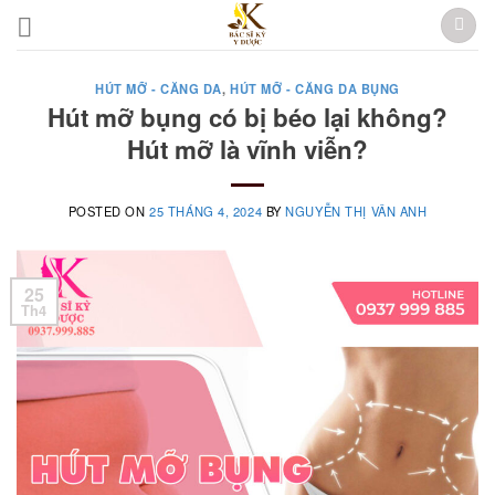
Skip
to
content
HÚT MỠ - CĂNG DA
,
HÚT MỠ - CĂNG DA BỤNG
Hút mỡ bụng có bị béo lại không?
Hút mỡ là vĩnh viễn?
POSTED ON
25 THÁNG 4, 2024
BY
NGUYỄN THỊ VÂN ANH
25
Th4