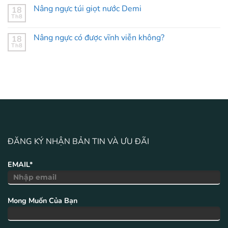
Nâng ngực túi giọt nước Demi
18
Th8
Nâng ngực có được vĩnh viễn không?
18
Th8
ĐĂNG KÝ NHẬN BẢN TIN VÀ ƯU ĐÃI
EMAIL*
Mong Muốn Của Bạn