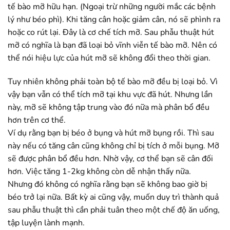
tế bào mỡ hữu hạn. (Ngoại trừ những người mắc các bệnh
lý như béo phì). Khi tăng cân hoặc giảm cân, nó sẽ phình ra
hoặc co rút lại. Đây là cơ chế tích mỡ. Sau phẫu thuật hút
mỡ có nghĩa là bạn đã loại bỏ vĩnh viễn tế bào mỡ. Nên có
thể nói hiệu lực của hút mỡ sẽ không đổi theo thời gian.
Tuy nhiên không phải toàn bộ tế bào mỡ đều bị loại bỏ. Vì
vậy bạn vẫn có thể tích mỡ tại khu vực đã hút. Nhưng lần
này, mỡ sẽ không tập trung vào đó nữa mà phân bổ đều
hơn trên cơ thể.
Ví dụ rằng bạn bị béo ở bụng và hút mỡ bụng rồi. Thì sau
này nếu có tăng cân cũng không chỉ bị tích ở mỗi bụng. Mỡ
sẽ được phân bổ đều hơn. Nhờ vậy, cơ thể bạn sẽ cân đối
hơn. Việc tăng 1-2kg không còn dễ nhận thấy nữa.
Nhưng đó không có nghĩa rằng bạn sẽ không bao giờ bị
béo trở lại nữa. Bất kỳ ai cũng vậy, muốn duy trì thành quả
sau phẫu thuật thì cần phải tuân theo một chế độ ăn uống,
tập luyện lành mạnh.