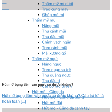
25
Thẩm mỹ mí dưới
Th4
Treo cung mày
Ghép mô mí
Thẩm mỹ mũi
Nâng mũi
Thu cánh mũi
Thu đầu mũi
Chỉnh vách ngăn
Treo cánh mũi
Mài xương gồ
Thẩm mỹ ngực
Nâng ngực
Treo ngực sa trễ
Thu quầng ngực
Thu đầu ti
Hút mỡ bụng tiêm vào ngực có được không?
Cắt bỏ mô tuyến
Hút mỡ - Căng da
Hút mỡ bụng tiêm vào ngực có được không? Câu trả lời là
Hút mỡ - Căng da bụng
hoàn toàn [...]
Hút mỡ đùi
Hút mỡ - Căng da cánh tay
25