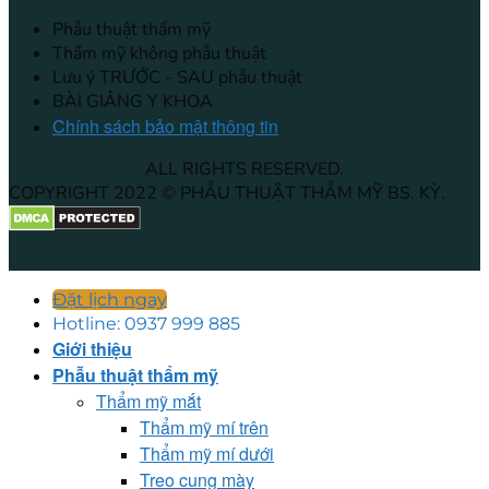
Phẫu thuật thẩm mỹ
Thẩm mỹ không phẫu thuật
Lưu ý TRƯỚC - SAU phẫu thuật
BÀI GIẢNG Y KHOA
Chính sách bảo mật thông tin
ALL RIGHTS RESERVED.
COPYRIGHT 2022 © PHẪU THUẬT THẪM MỸ BS. KỲ.
Đặt lịch ngay
Hotline: 0937 999 885
Giới thiệu
Phẫu thuật thẩm mỹ
Thẩm mỹ mắt
Thẩm mỹ mí trên
Thẩm mỹ mí dưới
Treo cung mày