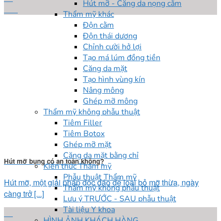
Hút mỡ - Căng da nọng cằm
Th4
Thẩm mỹ khác
Độn cằm
Độn thái dương
Chỉnh cười hở lợi
Tạo má lúm đồng tiền
Căng da mặt
Tạo hình vùng kín
Nâng mông
Ghép mỡ mông
Thẩm mỹ không phẫu thuật
Tiêm Filler
Tiêm Botox
Ghép mỡ mặt
Căng da mặt bằng chỉ
Hút mỡ bụng có an toàn không?
Kiến thức Thẩm mỹ
Phẫu thuật Thẩm mỹ
Hút mỡ, một giải pháp độc đáo để loại bỏ mỡ thừa, ngày
Thẩm mỹ không phẫu thuật
càng trở [...]
Lưu ý TRƯỚC - SAU phẫu thuật
Tài liệu Y khoa
25
HÌNH ẢNH KHÁCH HÀNG