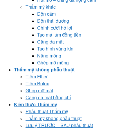
Thẩm mỹ khác
Độn cằm
Độn thái dương
Chỉnh cười hở lợi
Tạo má lúm đồng tiền
Căng da mặt
Tạo hình vùng kín
Nâng mông
Ghép mỡ mông
Thẩm mỹ không phẫu thuật
Tiêm Filler
Tiêm Botox
Ghép mỡ mặt
Căng da mặt bằng chỉ
Kiến thức Thẩm mỹ
Phẫu thuật Thẩm mỹ
Thẩm mỹ không phẫu thuật
Lưu ý TRƯỚC – SAU phẫu thuật