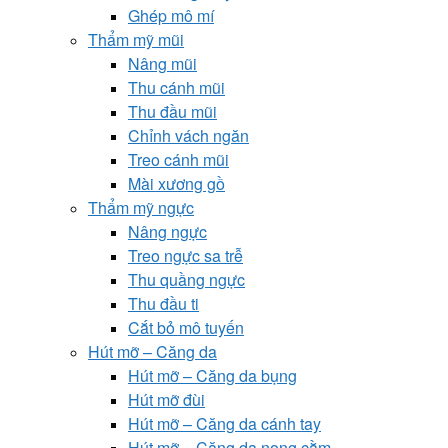
Ghép mô mí
Thẩm mỹ mũi
Nâng mũi
Thu cánh mũi
Thu đầu mũi
Chỉnh vách ngăn
Treo cánh mũi
Mài xương gồ
Thẩm mỹ ngực
Nâng ngực
Treo ngực sa trễ
Thu quầng ngực
Thu đầu ti
Cắt bỏ mô tuyến
Hút mỡ – Căng da
Hút mỡ – Căng da bụng
Hút mỡ đùi
Hút mỡ – Căng da cánh tay
Hút mỡ – Căng da nọng cằm