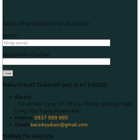
ĐĂNG KÝ NHẬN BẢN TIN VÀ ƯU ĐÃI
EMAIL*
Mong Muốn Của Bạn
PHẪU THUẬT THẨM MỸ BÁC SĨ KỲ Y DƯỢC
Địa chỉ:
- Cơ sở Nha Trang: 57-59 Cao Thắng, phường Phước
Long, Nha Trang, Khánh Hoà
Hotline:
0937 999 885
Email:
bacsikyyduoc@gmail.com
THÔNG TIN HŨU ÍCH