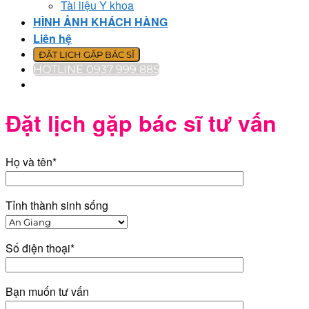
Tài liệu Y khoa
HÌNH ẢNH KHÁCH HÀNG
Liên hệ
ĐẶT LỊCH GẶP BÁC SĨ
HOTLINE 0937 999 885
Đặt lịch gặp bác sĩ tư vấn
Họ và tên*
Tỉnh thành sinh sống
Số điện thoại*
Bạn muốn tư vấn