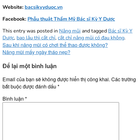
Website:
bacsikyyduoc.vn
Facebook:
Phẫu thuật Thẩm Mỹ Bác sĩ Kỳ Y Dược
This entry was posted in
Nâng mũi
and tagged
Bác sĩ Kỳ Y
Dược
,
bao lâu thì cắt chỉ
,
cắt chỉ nâng mũi có đau không
.
Sau khi nâng mũi có chơi thể thao được không?
Nâng mũi mấy ngày tháo nẹp?
Để lại một bình luận
Email của bạn sẽ không được hiển thị công khai.
Các trường
bắt buộc được đánh dấu
*
Bình luận
*