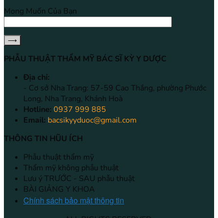
Mong Muốn Của Bạn
PHẪU THUẬT THẨM MỸ BÁC SĨ KỲ Y DƯỢC
Địa chỉ:
- Cơ sở Nha Trang: 57-59 Cao Thắng, phường Phước
Long, Nha Trang, Khánh Hoà
Hotline:
0937 999 885
Email:
bacsikyyduoc@gmail.com
THÔNG TIN HŨU ÍCH
Phẫu thuật thẩm mỹ
Thẩm mỹ không phẫu thuật
Lưu ý TRƯỚC - SAU phẫu thuật
BÀI GIẢNG Y KHOA
Chính sách bảo mật thông tin