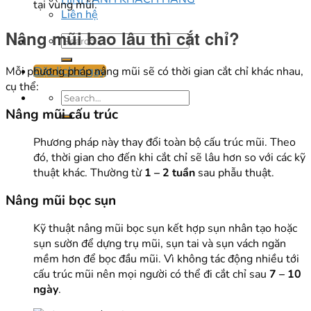
tại vùng mũi.
Liên hệ
Nâng mũi bao lâu thì cắt chỉ?
Mỗi phương pháp nâng mũi sẽ có thời gian cắt chỉ khác nhau,
Đặt lịch ngay
cụ thể:
Nâng mũi cấu trúc
Phương pháp này thay đổi toàn bộ cấu trúc mũi. Theo
đó, thời gian cho đến khi cắt chỉ sẽ lâu hơn so với các kỹ
thuật khác. Thường từ
1 – 2 tuần
sau phẫu thuật.
Nâng mũi bọc sụn
Kỹ thuật nâng mũi bọc sụn kết hợp sụn nhân tạo hoặc
sụn sườn để dựng trụ mũi, sụn tai và sụn vách ngăn
mềm hơn để bọc đầu mũi. Vì không tác động nhiều tới
cấu trúc mũi nên mọi người có thể đi cắt chỉ sau
7 – 10
ngày
.