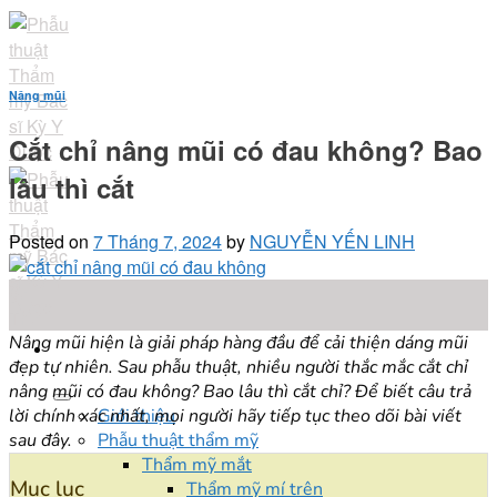
Skip
to
content
Nâng mũi
Cắt chỉ nâng mũi có đau không? Bao
lâu thì cắt
Posted on
7 Tháng 7, 2024
by
NGUYỄN YẾN LINH
07
Th7
Nâng mũi hiện là giải pháp hàng đầu để cải thiện dáng mũi
đẹp tự nhiên. Sau phẫu thuật, nhiều người thắc mắc cắt chỉ
nâng mũi có đau không? Bao lâu thì cắt chỉ? Để biết câu trả
lời chính xác nhất, mọi người hãy tiếp tục theo dõi bài viết
Giới thiệu
sau đây.
Phẫu thuật thẩm mỹ
Thẩm mỹ mắt
Mục lục
Thẩm mỹ mí trên