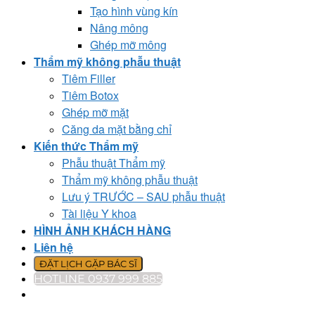
Tạo hình vùng kín
Nâng mông
Ghép mỡ mông
Thẩm mỹ không phẫu thuật
Tiêm Filler
Tiêm Botox
Ghép mỡ mặt
Căng da mặt bằng chỉ
Kiến thức Thẩm mỹ
Phẫu thuật Thẩm mỹ
Thẩm mỹ không phẫu thuật
Lưu ý TRƯỚC – SAU phẫu thuật
Tài liệu Y khoa
HÌNH ẢNH KHÁCH HÀNG
Liên hệ
ĐẶT LỊCH GẶP BÁC SĨ
HOTLINE 0937 999 885