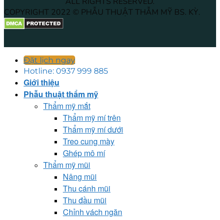
ALL RIGHTS RESERVED.
COPYRIGHT 2022 © PHẪU THUẬT THẪM MỸ BS. KỲ.
Đặt lịch ngay
Hotline: 0937 999 885
Giới thiệu
Phẫu thuật thẩm mỹ
Thẩm mỹ mắt
Thẩm mỹ mí trên
Thẩm mỹ mí dưới
Treo cung mày
Ghép mô mí
Thẩm mỹ mũi
Nâng mũi
Thu cánh mũi
Thu đầu mũi
Chỉnh vách ngăn