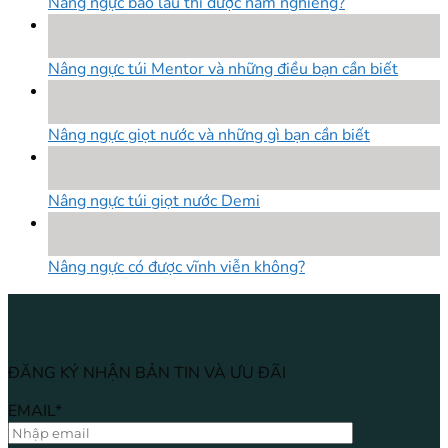
Nâng ngực bao lâu thì được nằm nghiêng?
18
Th8
Nâng ngực túi Mentor và những điều bạn cần biết
18
Th8
Nâng ngực giọt nước và những gì bạn cần biết
18
Th8
Nâng ngực túi giọt nước Demi
18
Th8
Nâng ngực có được vĩnh viễn không?
ĐĂNG KÝ NHẬN BẢN TIN VÀ ƯU ĐÃI
EMAIL*