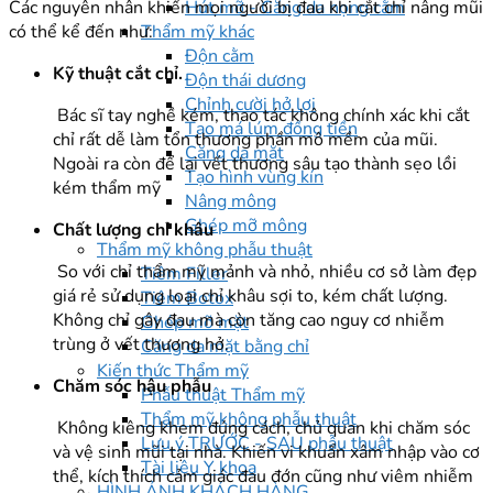
Hút mỡ - Căng da nọng cằm
Các nguyên nhân khiến mọi người bị đau khi cắt chỉ nâng mũi
Thẩm mỹ khác
có thể kể đến như:
Độn cằm
Kỹ thuật cắt chỉ.
Độn thái dương
Chỉnh cười hở lợi
Bác sĩ tay nghề kém, thao tác không chính xác khi cắt
Tạo má lúm đồng tiền
chỉ rất dễ làm tổn thương phần mô mềm của mũi.
Căng da mặt
Ngoài ra còn để lại vết thương sâu tạo thành sẹo lồi
Tạo hình vùng kín
kém thẩm mỹ
Nâng mông
Ghép mỡ mông
Chất lượng chỉ khâu
Thẩm mỹ không phẫu thuật
So với chỉ thẩm mỹ mảnh và nhỏ, nhiều cơ sở làm đẹp
Tiêm Filler
giá rẻ sử dụng loại chỉ khâu sợi to, kém chất lượng.
Tiêm Botox
Không chỉ gây đau mà còn tăng cao nguy cơ nhiễm
Ghép mỡ mặt
trùng ở vết thương hở.
Căng da mặt bằng chỉ
Kiến thức Thẩm mỹ
Chăm sóc hậu phẫu
Phẫu thuật Thẩm mỹ
Thẩm mỹ không phẫu thuật
Không kiêng khem đúng cách, chủ quan khi chăm sóc
Lưu ý TRƯỚC - SAU phẫu thuật
và vệ sinh mũi tại nhà. Khiến vi khuẩn xâm nhập vào cơ
Tài liệu Y khoa
thể, kích thích cảm giác đau đớn cũng như viêm nhiễm
HÌNH ẢNH KHÁCH HÀNG