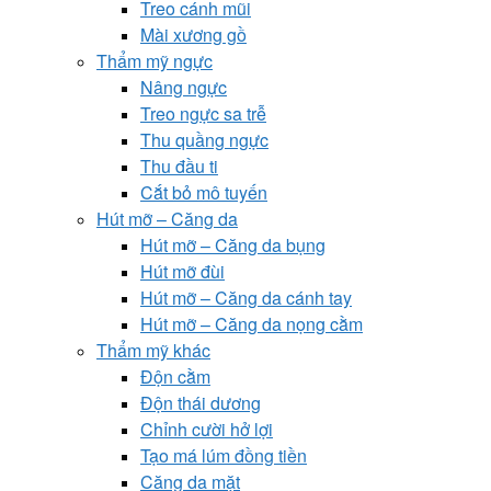
Treo cánh mũi
Mài xương gồ
Thẩm mỹ ngực
Nâng ngực
Treo ngực sa trễ
Thu quầng ngực
Thu đầu ti
Cắt bỏ mô tuyến
Hút mỡ – Căng da
Hút mỡ – Căng da bụng
Hút mỡ đùi
Hút mỡ – Căng da cánh tay
Hút mỡ – Căng da nọng cằm
Thẩm mỹ khác
Độn cằm
Độn thái dương
Chỉnh cười hở lợi
Tạo má lúm đồng tiền
Căng da mặt