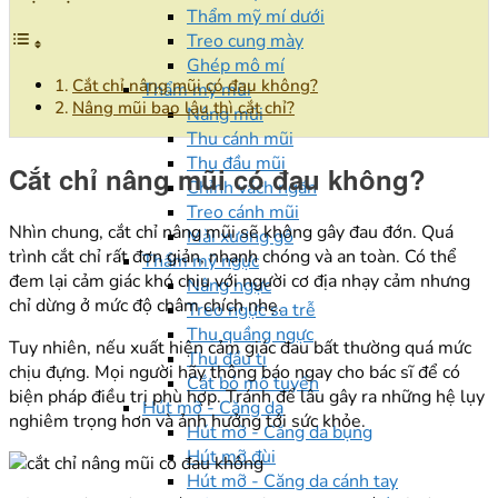
Thẩm mỹ mí dưới
Treo cung mày
Ghép mô mí
Cắt chỉ nâng mũi có đau không?
Thẩm mỹ mũi
Nâng mũi bao lâu thì cắt chỉ?
Nâng mũi
Thu cánh mũi
Thu đầu mũi
Cắt chỉ nâng mũi có đau không?
Chỉnh vách ngăn
Treo cánh mũi
Nhìn chung, cắt chỉ nâng mũi sẽ không gây đau đớn. Quá
Mài xương gồ
trình cắt chỉ rất đơn giản, nhanh chóng và an toàn. Có thể
Thẩm mỹ ngực
đem lại cảm giác khó chịu với người cơ địa nhạy cảm nhưng
Nâng ngực
chỉ dừng ở mức độ châm chích nhẹ.
Treo ngực sa trễ
Thu quầng ngực
Tuy nhiên, nếu xuất hiện cảm giác đau bất thường quá mức
Thu đầu ti
chịu đựng. Mọi người hãy thông báo ngay cho bác sĩ để có
Cắt bỏ mô tuyến
biện pháp điều trị phù hợp. Tránh để lâu gây ra những hệ lụy
Hút mỡ - Căng da
nghiêm trọng hơn và ảnh hưởng tới sức khỏe.
Hút mỡ - Căng da bụng
Hút mỡ đùi
Hút mỡ - Căng da cánh tay