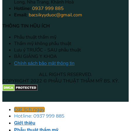
Long, Nha Trang, Khánh Hoà
Hotline:
0937 999 885
Email:
bacsikyyduoc@gmail.com
THÔNG TIN HŨU ÍCH
Phẫu thuật thẩm mỹ
Thẩm mỹ không phẫu thuật
Lưu ý TRƯỚC - SAU phẫu thuật
BÀI GIẢNG Y KHOA
Chính sách bảo mật thông tin
ALL RIGHTS RESERVED.
COPYRIGHT 2022 © PHẪU THUẬT THẪM MỸ BS. KỲ.
Đặt lịch ngay
Hotline: 0937 999 885
Giới thiệu
Phẫu thuật thẩm mỹ