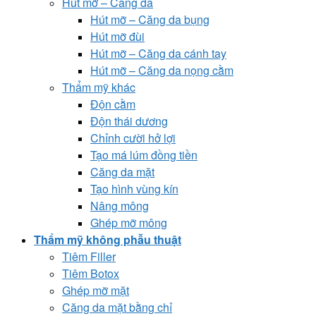
Hút mỡ – Căng da
Hút mỡ – Căng da bụng
Hút mỡ đùi
Hút mỡ – Căng da cánh tay
Hút mỡ – Căng da nọng cằm
Thẩm mỹ khác
Độn cằm
Độn thái dương
Chỉnh cười hở lợi
Tạo má lúm đồng tiền
Căng da mặt
Tạo hình vùng kín
Nâng mông
Ghép mỡ mông
Thẩm mỹ không phẫu thuật
Tiêm Filler
Tiêm Botox
Ghép mỡ mặt
Căng da mặt bằng chỉ