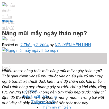
Skip
to
content
Nâng mũi
Nâng mũi mấy ngày tháo nẹp?
Posted on
7 Tháng 7, 2024
by
NGUYỄN YẾN LINH
07
Th7
Nhiều khách hàng thắc mắc nâng mũi mấy ngày tháo nẹp?
Thời gian chính xác sẽ phụ thuộc vào nhiều yếu tố như: tay
nghề bác sĩ, kỹ thuật thực hiện, chế độ chăm sóc hậu phẫu,…
Quá trình băng nẹp thường gây ra triệu chứng khó chịu, căng
Giới thiệu
tức. Nhưng tuyệt đối không nên tự ý tháo nẹp trước ngày chỉ
Phẫu thuật thẩm mỹ
định để tránh biến chứng không mong muốn. Trong bài viết
Thẩm mỹ mắt
dưới đây sẽ giúp bạn giải đáp chi tiết thắc mắc này.
Thẩm mỹ mí trên