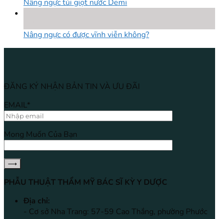
Nâng ngực túi giọt nước Demi
18
Th8
Nâng ngực có được vĩnh viễn không?
ĐĂNG KÝ NHẬN BẢN TIN VÀ ƯU ĐÃI
EMAIL*
Mong Muốn Của Bạn
PHẪU THUẬT THẨM MỸ BÁC SĨ KỲ Y DƯỢC
Địa chỉ:
- Cơ sở Nha Trang: 57-59 Cao Thắng, phường Phước