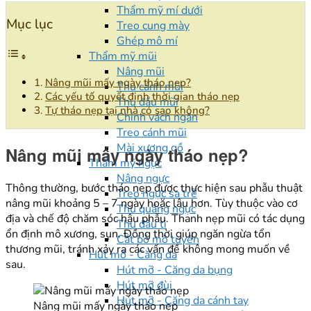
Thẩm mỹ mí dưới
Mục lục
Treo cung mày
Ghép mô mí
Thẩm mỹ mũi
Nâng mũi
Nâng mũi mấy ngày tháo nẹp?
Thu cánh mũi
Các yếu tố quyết định thời gian tháo nẹp
Thu đầu mũi
Tự tháo nẹp tại nhà có sao không?
Chỉnh vách ngăn
Treo cánh mũi
Mài xương gồ
Nâng mũi mấy ngày tháo nẹp?
Thẩm mỹ ngực
Nâng ngực
Thông thường, bước tháo nẹp được thực hiện sau phẫu thuật
Treo ngực sa trễ
nâng mũi khoảng 5 – 7 ngày hoặc lâu hơn. Tùy thuộc vào cơ
Thu quầng ngực
địa và chế độ chăm sóc hậu phẫu. Thanh nẹp mũi có tác dụng
Thu đầu ti
ổn định mô xương, sụn. Đồng thời giúp ngăn ngừa tổn
Cắt bỏ mô tuyến
thương mũi, tránh xảy ra các vấn đề không mong muốn về
Hút mỡ - Căng da
sau.
Hút mỡ - Căng da bụng
Hút mỡ đùi
Hút mỡ - Căng da cánh tay
Nâng mũi mấy ngày tháo nẹp