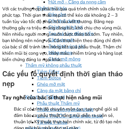
Hút mỡ - Căng da nọng cằm
Thẩm mỹ khác
Với các trường hợp phải trải qua quá trình chỉnh sửa cấu trúc
Độn cằm
phức tạp. Thời gian tháo nẹp có thể kéo dài khoảng 2 – 3
Độn thái dương
tuần tùy vào tốc độ phục hồi của vết thương. Băng nẹp
Chỉnh cười hở lợi
thường gây ra triệu chứng căng tức, khó chịu cho vùng mũi.
Tạo má lúm đồng tiền
Nên nhiều người mong muốn được tháo bỏ sớm. Tuy nhiên,
Căng da mặt
bạn không nên nóng vội. Cần thực hiện theo đúng chỉ định
Tạo hình vùng kín
của bác sĩ để tránh làm hỏng kết quả phẫu thuật. Thậm chí
Nâng mông
khiến mũi bị cong vẹo, chảy máu, nhiễm trùng và hàng loạt
Ghép mỡ mông
biến chứng đáng lo ngại khác.
Thẩm mỹ không phẫu thuật
Các yếu tố quyết định thời gian tháo
Tiêm Filler
Tiêm Botox
nẹp
Ghép mỡ mặt
Căng da mặt bằng chỉ
Tay nghề của bác sĩ thực hiện nâng mũi
Kiến thức Thẩm mỹ
Phẫu thuật Thẩm mỹ
Bác sĩ có trình độ chuyên môn cao, tay nghề giỏi sẽ
Thẩm mỹ không phẫu thuật
đảm bảo ca phẫu thuật nâng mũi diễn ra suôn sẻ,
Lưu ý TRƯỚC - SAU phẫu thuật
thuận lợi. Kỹ thuật thực hiện chính xác, từ đó tạo nên
Tài liệu Y khoa
dáng mũi hậu phẫu đẹp mĩ mãn.
HÌNH ẢNH KHÁCH HÀNG