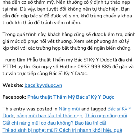
nhà đến cơ sở thẩm mỹ. Nên thường có ý định tự tháo nẹp
tại nhà. Dù vậy, bạn tuyệt đối không nên tự thực hiện. Bạn
cần đến gặp bác sĩ để được vệ sinh, khử trùng chuẩn y khoa
trước khi tháo để tránh viêm nhiễm.
Trong quá trình này, khách hàng cũng sẽ được kiểm tra, đánh
giá mức độ phục hồi vết thương. Xem xét phương án xử lý
kịp thời với các trường hợp bất thường để ngăn biến chứng.
Trung tâm Phẫu thuật Thẩm mỹ Bác Sĩ Kỳ Y Dược là địa chỉ
PTTM uy tín. Gọi ngay số Hotline 0937.999.885 để gặp và
tư vấn trực tiếp cùng Bác Sĩ Kỳ Y Dược.
Website:
bacsikyyduoc.vn
Facebook:
Phẫu thuật Thẩm Mỹ Bác sĩ Kỳ Y Dược
This entry was posted in
Nâng mũi
and tagged
Bác sĩ Kỳ Y
Dược
,
nâng mũi bao lâu thì tháo nẹp
,
Tháo nẹp nâng mũi
.
Cắt chỉ nâng mũi có đau không? Bao lâu thì cắt
Trẻ sơ sinh bị nghẹt mũi? Cách trị nhanh khỏi hiệu quả