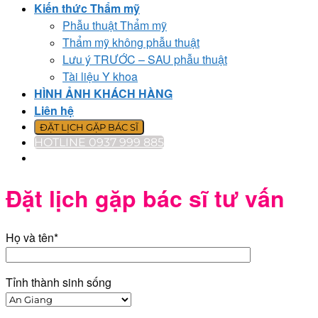
Kiến thức Thẩm mỹ
Phẫu thuật Thẩm mỹ
Thẩm mỹ không phẫu thuật
Lưu ý TRƯỚC – SAU phẫu thuật
Tài liệu Y khoa
HÌNH ẢNH KHÁCH HÀNG
Liên hệ
ĐẶT LỊCH GẶP BÁC SĨ
HOTLINE 0937 999 885
Đặt lịch gặp bác sĩ tư vấn
Họ và tên*
Tỉnh thành sinh sống