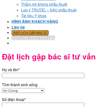
Thẩm mỹ không phẫu thuật
Lưu ý TRƯỚC – SAU phẫu thuật
Tài liệu Y khoa
HÌNH ẢNH KHÁCH HÀNG
Liên hệ
ĐẶT LỊCH GẶP BÁC SĨ
HOTLINE 0937 999 885
Đặt lịch gặp bác sĩ tư vấn
Họ và tên*
Tỉnh thành sinh sống
Số điện thoại*