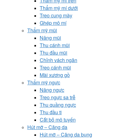
Thẩm mỹ mí trên
Thẩm mỹ mí dưới
Treo cung mày
Ghép mô mí
Thẩm mỹ mũi
Nâng mũi
Thu cánh mũi
Thu đầu mũi
Chỉnh vách ngăn
Treo cánh mũi
Mài xương gồ
Thẩm mỹ ngực
Nâng ngực
Treo ngực sa trễ
Thu quầng ngực
Thu đầu ti
Cắt bỏ mô tuyến
Hút mỡ – Căng da
Hút mỡ – Căng da bụng