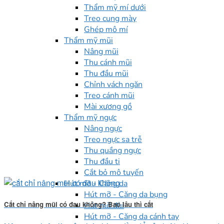
Thẩm mỹ mí dưới
Treo cung mày
Ghép mô mí
Thẩm mỹ mũi
Nâng mũi
Thu cánh mũi
Thu đầu mũi
Chỉnh vách ngăn
Treo cánh mũi
Mài xương gồ
Thẩm mỹ ngực
Nâng ngực
Treo ngực sa trễ
Thu quầng ngực
Thu đầu ti
Cắt bỏ mô tuyến
Hút mỡ - Căng da
Hút mỡ - Căng da bụng
Cắt chỉ nâng mũi có đau không? Bao lâu thì cắt
Hút mỡ đùi
Hút mỡ - Căng da cánh tay