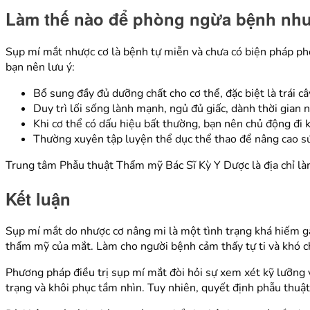
Làm thế nào để phòng ngừa bệnh nh
Sụp mí mắt nhược cơ là bệnh tự miễn và chưa có biện pháp phò
bạn nên lưu ý:
Bổ sung đầy đủ dưỡng chất cho cơ thể, đặc biệt là trái câ
Duy trì lối sống lành mạnh, ngủ đủ giấc, dành thời gian n
Khi cơ thể có dấu hiệu bất thường, bạn nên chủ động đi k
Thường xuyên tập luyện thể dục thể thao để nâng cao sứ
Trung tâm Phẫu thuật Thẩm mỹ Bác Sĩ Kỳ Y Dược là địa chỉ là
Kết luận
Sụp mí mắt do nhược cơ nâng mi là một tình trạng khá hiếm g
thẩm mỹ của mắt. Làm cho người bệnh cảm thấy tự ti và khó c
Phương pháp điều trị sụp mí mắt đòi hỏi sự xem xét kỹ lưỡng 
trạng và khôi phục tầm nhìn. Tuy nhiên, quyết định phẫu thuật