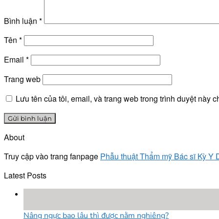
Bình luận
*
Tên
*
Email
*
Trang web
Lưu tên của tôi, email, và trang web trong trình duyệt này ch
About
Truy cập vào trang fanpage
Phẫu thuật Thẩm mỹ Bác sĩ Kỳ Y
Latest Posts
18
Th8
Nâng ngực bao lâu thì được nằm nghiêng?