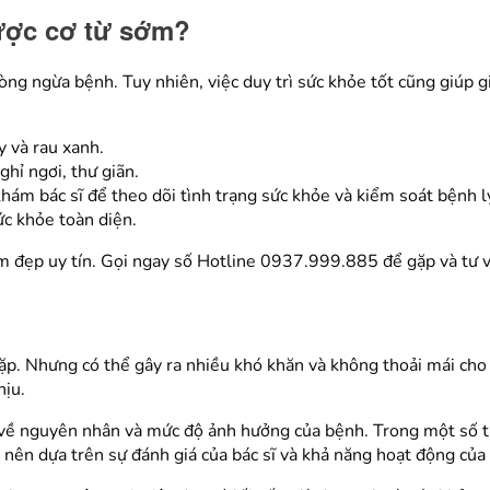
ược cơ từ sớm?
ng ngừa bệnh. Tuy nhiên, việc duy trì sức khỏe tốt cũng giúp 
y và rau xanh.
ghỉ ngơi, thư giãn.
hám bác sĩ để theo dõi tình trạng sức khỏe và kiểm soát bệnh lý
c khỏe toàn diện.
m đẹp uy tín. Gọi ngay số Hotline 0937.999.885 để gặp và tư vấ
ặp. Nhưng có thể gây ra nhiều khó khăn và không thoải mái ch
hịu.
về nguyên nhân và mức độ ảnh hưởng của bệnh. Trong một số trư
 nên dựa trên sự đánh giá của bác sĩ và khả năng hoạt động của