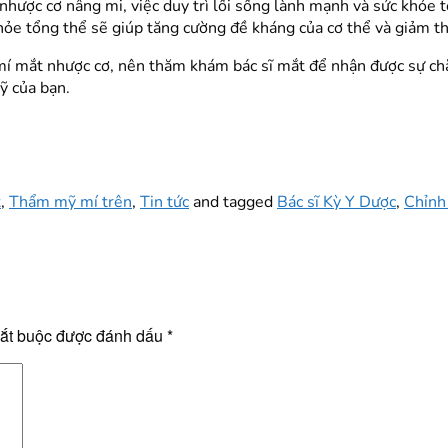
hược cơ nâng mi, việc duy trì lối sống lành mạnh và sức khỏe 
khỏe tổng thể sẽ giúp tăng cường đề kháng của cơ thể và giảm th
 mí mắt nhược cơ, nên thăm khám bác sĩ mắt để nhận được sự ch
ỹ của bạn.
t
,
Thẩm mỹ mí trên
,
Tin tức
and tagged
Bác sĩ Kỳ Y Dược
,
Chỉnh
bắt buộc được đánh dấu
*