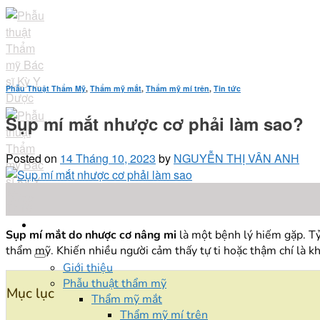
Skip
to
content
Phẫu Thuật Thẩm Mỹ
,
Thẩm mỹ mắt
,
Thẩm mỹ mí trên
,
Tin tức
Sụp mí mắt nhược cơ phải làm sao?
Posted on
14 Tháng 10, 2023
by
NGUYỄN THỊ VÂN ANH
14
Th10
Sụp mí mắt do nhược cơ nâng mi
là một bệnh lý hiếm gặp. Tỷ
thẩm mỹ. Khiến nhiều người cảm thấy tự ti hoặc thậm chí là kh
Giới thiệu
Phẫu thuật thẩm mỹ
Mục lục
Thẩm mỹ mắt
Thẩm mỹ mí trên