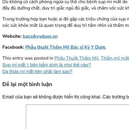
Dù không có cách phòng ngừa cụ thể cho bệnh sụp mí mắt do n
đầy đủ dưỡng chất, duy trì giấc ngủ đủ giấc, và chăm sóc sức 
Trong trường hợp bạn hoặc ai đó gặp các triệu chứng của sụp
sóc sức khỏe mắt là quan trọng để duy trì tầm nhìn và thẩm m
Website:
bacsikyyduoc.vn
Facebook:
Phẫu thuật Thẩm Mỹ Bác sĩ Kỳ Y Dược
This entry was posted in
Phẫu Thuật Thẩm Mỹ
,
Thẩm mỹ mắ
Sụp mí mắt 1 bên bẩm sinh là như thế nào?
Da thừa mí mắt trên phải làm sao?
Để lại một bình luận
Email của bạn sẽ không được hiển thị công khai.
Các trường 