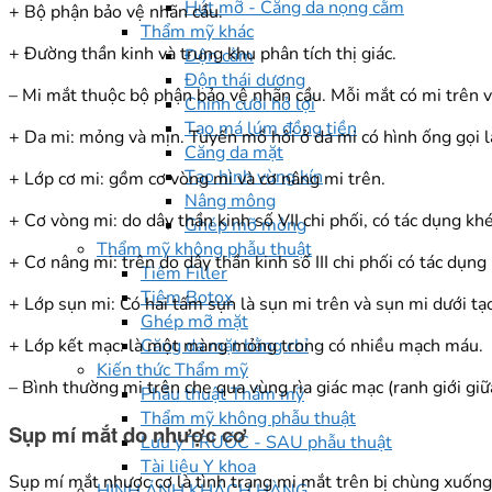
Hút mỡ - Căng da nọng cằm
+ Bộ phận bảo vệ nhãn cầu.
Thẩm mỹ khác
+ Đường thần kinh và trung khu phân tích thị giác.
Độn cằm
Độn thái dương
– Mi mắt thuộc bộ phận bảo vệ nhãn cầu. Mỗi mắt có mi trên v
Chỉnh cười hở lợi
Tạo má lúm đồng tiền
+ Da mi: mỏng và mịn. Tuyến mồ hôi ở da mi có hình ống gọi l
Căng da mặt
Tạo hình vùng kín
+ Lớp cơ mi: gồm cơ vòng mi và cơ nâng mi trên.
Nâng mông
+ Cơ vòng mi: do dây thần kinh số VII chi phối, có tác dụng kh
Ghép mỡ mông
Thẩm mỹ không phẫu thuật
+ Cơ nâng mi: trên do dây thần kinh số III chi phối có tác dụng
Tiêm Filler
Tiêm Botox
+ Lớp sụn mi: Có hai tấm sụn là sụn mi trên và sụn mi dưới t
Ghép mỡ mặt
+ Lớp kết mạc: là một màng mỏng trong có nhiều mạch máu.
Căng da mặt bằng chỉ
Kiến thức Thẩm mỹ
– Bình thường mi trên che qua vùng rìa giác mạc (ranh giới gi
Phẫu thuật Thẩm mỹ
Thẩm mỹ không phẫu thuật
Sụp mí mắt do nhược cơ
Lưu ý TRƯỚC - SAU phẫu thuật
Tài liệu Y khoa
Sụp mí mắt nhược cơ là tình trạng mi mắt trên bị chùng xuống
HÌNH ẢNH KHÁCH HÀNG