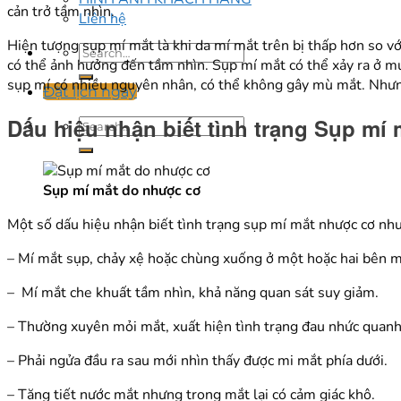
cản trở tầm nhìn.
Liên hệ
Hiện tượng sụp mí mắt là khi da mí mắt trên bị thấp hơn so với
có thể ảnh hưởng đến tầm nhìn. Sụp mí mắt có thể xảy ra ở m
sụp mí có nhiều nguyên nhân, có thể không gây mù mắt. Nhưn
Đặt lịch ngay
Dấu hiệu nhận biết tình trạng Sụp mí
Sụp mí mắt do nhược cơ
Một số dấu hiệu nhận biết tình trạng sụp mí mắt nhược cơ như
– Mí mắt sụp, chảy xệ hoặc chùng xuống ở một hoặc hai bên m
– Mí mắt che khuất tầm nhìn, khả năng quan sát suy giảm.
– Thường xuyên mỏi mắt, xuất hiện tình trạng đau nhức quanh
– Phải ngửa đầu ra sau mới nhìn thấy được mi mắt phía dưới.
– Tăng tiết nước mắt nhưng trong mắt lại có cảm giác khô.