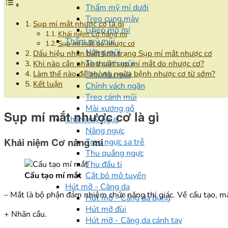
Thẩm mỹ mí dưới
Treo cung mày
Sụp mí mắt nhược cơ là gì
Ghép mô mí
Khái niệm Cơ nâng mi
Thẩm mỹ mũi
Sụp mí mắt do nhược cơ
Nâng mũi
Dấu hiệu nhận biết tình trạng Sụp mí mắt nhược cơ
Thu cánh mũi
Khi nào cần phẫu thuật sụp mí mắt do nhược cơ?
Làm thế nào để phòng ngừa bệnh nhược cơ từ sớm?
Thu đầu mũi
Kết luận
Chỉnh vách ngăn
Treo cánh mũi
Mài xương gồ
Sụp mí mắt nhược cơ là gì
Thẩm mỹ ngực
Nâng ngực
Khái niệm Cơ nâng mi
Treo ngực sa trễ
Thu quầng ngực
Thu đầu ti
Cấu tạo mí mắt
Cắt bỏ mô tuyến
Hút mỡ - Căng da
– Mắt là bộ phận đảm nhiệm chức năng thị giác. Về cấu tạo, 
Hút mỡ - Căng da bụng
Hút mỡ đùi
+ Nhãn cầu.
Hút mỡ - Căng da cánh tay