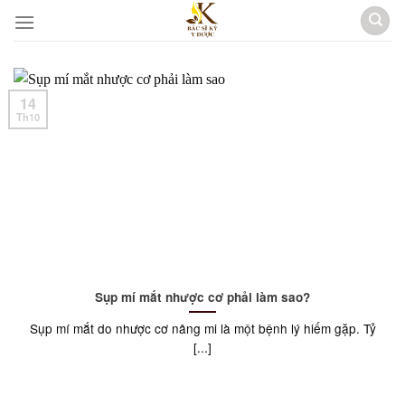
Skip
to
content
14
Th10
Sụp mí mắt nhược cơ phải làm sao?
Sụp mí mắt do nhược cơ nâng mi là một bệnh lý hiếm gặp. Tỷ
[...]