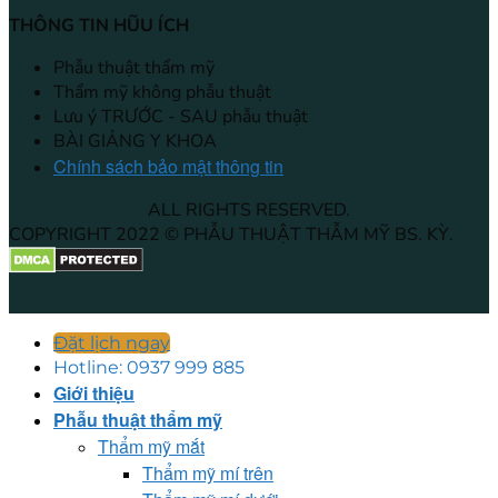
THÔNG TIN HŨU ÍCH
Phẫu thuật thẩm mỹ
Thẩm mỹ không phẫu thuật
Lưu ý TRƯỚC - SAU phẫu thuật
BÀI GIẢNG Y KHOA
Chính sách bảo mật thông tin
ALL RIGHTS RESERVED.
COPYRIGHT 2022 © PHẪU THUẬT THẪM MỸ BS. KỲ.
Đặt lịch ngay
Hotline: 0937 999 885
Giới thiệu
Phẫu thuật thẩm mỹ
Thẩm mỹ mắt
Thẩm mỹ mí trên