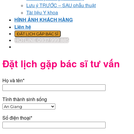
Lưu ý TRƯỚC – SAU phẫu thuật
Tài liệu Y khoa
HÌNH ẢNH KHÁCH HÀNG
Liên hệ
ĐẶT LỊCH GẶP BÁC SĨ
HOTLINE 0937 999 885
Đặt lịch gặp bác sĩ tư vấn
Họ và tên*
Tỉnh thành sinh sống
Số điện thoại*