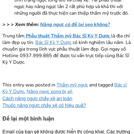
tình trạng ngực lỏng lẻo và chảy xệ. Tái phẫu thuật
ngực hay nâng ngực lần 2 rất phù hợp và khả thi với
những người đã thực hiện can thiệp thẩm mỹ trước đó.
> > > Xem thêm:
Nâng ngực có để lại sẹo không?
Trung tâm
Phẫu thuật Thẩm mỹ Bác Sĩ Kỳ Y Dược
là địa chỉ
làm đẹp uy tín.
Bác Sĩ Kỳ Y Dược
có kinh nghiệm lâu năm. Là
chuyên gia trong lĩnh vực phẫu thuật làm đẹp. Gọi ngay số
Hotline 0937.999.885 để được tư vấn trực tiếp cùng Bác Sĩ
Kỳ Y Dược.
This entry was posted in
Thẩm mỹ ngực
and tagged
Bác sĩ
Kỳ Y Dược
,
Nâng ngực xong bị xệ
.
Cách nâng ngực chảy xệ an toàn
Thuốc nâng ngực chảy xệ có hiệu quả?
Để lại một bình luận
Email của bạn sẽ không được hiển thị công khai.
Các trường