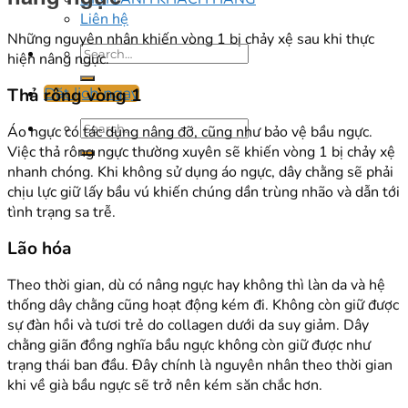
Liên hệ
Những nguyên nhân khiến vòng 1 bị chảy xệ sau khi thực
hiện nâng ngực.
Thả rông vòng 1
Đặt lịch ngay
Áo ngực có tác dụng nâng đỡ, cũng như bảo vệ bầu ngực.
Việc thả rông ngực thường xuyên sẽ khiến vòng 1 bị chảy xệ
nhanh chóng. Khi không sử dụng áo ngực, dây chằng sẽ phải
chịu lực giữ lấy bầu vú khiến chúng dần trùng nhão và dẫn tới
tình trạng sa trễ.
Lão hóa
Theo thời gian, dù có nâng ngực hay không thì làn da và hệ
thống dây chằng cũng hoạt động kém đi. Không còn giữ được
sự đàn hồi và tươi trẻ do collagen dưới da suy giảm. Dây
chằng giãn đồng nghĩa bầu ngực không còn giữ được như
trạng thái ban đầu. Đây chính là nguyên nhân theo thời gian
khi về già bầu ngực sẽ trở nên kém săn chắc hơn.