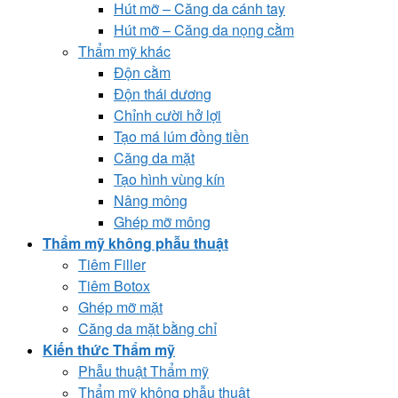
Hút mỡ – Căng da cánh tay
Hút mỡ – Căng da nọng cằm
Thẩm mỹ khác
Độn cằm
Độn thái dương
Chỉnh cười hở lợi
Tạo má lúm đồng tiền
Căng da mặt
Tạo hình vùng kín
Nâng mông
Ghép mỡ mông
Thẩm mỹ không phẫu thuật
Tiêm Filler
Tiêm Botox
Ghép mỡ mặt
Căng da mặt bằng chỉ
Kiến thức Thẩm mỹ
Phẫu thuật Thẩm mỹ
Thẩm mỹ không phẫu thuật