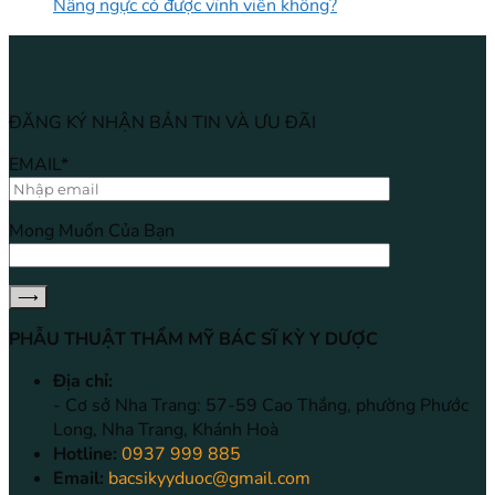
Nâng ngực có được vĩnh viễn không?
ĐĂNG KÝ NHẬN BẢN TIN VÀ ƯU ĐÃI
EMAIL*
Mong Muốn Của Bạn
PHẪU THUẬT THẨM MỸ BÁC SĨ KỲ Y DƯỢC
Địa chỉ:
- Cơ sở Nha Trang: 57-59 Cao Thắng, phường Phước
Long, Nha Trang, Khánh Hoà
Hotline:
0937 999 885
Email:
bacsikyyduoc@gmail.com