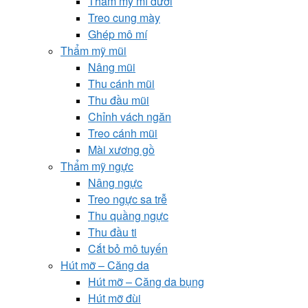
Thẩm mỹ mí dưới
Treo cung mày
Ghép mô mí
Thẩm mỹ mũi
Nâng mũi
Thu cánh mũi
Thu đầu mũi
Chỉnh vách ngăn
Treo cánh mũi
Mài xương gồ
Thẩm mỹ ngực
Nâng ngực
Treo ngực sa trễ
Thu quầng ngực
Thu đầu ti
Cắt bỏ mô tuyến
Hút mỡ – Căng da
Hút mỡ – Căng da bụng
Hút mỡ đùi