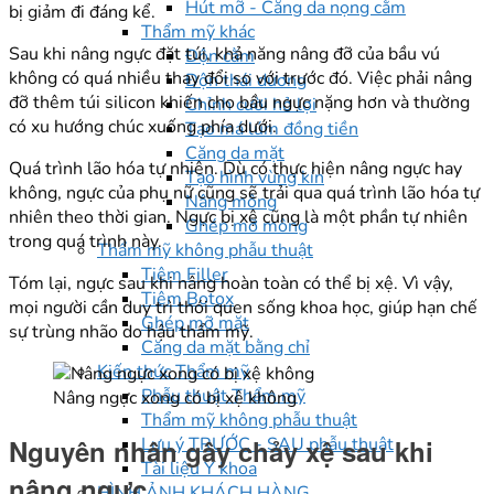
Hút mỡ - Căng da nọng cằm
bị giảm đi đáng kể.
Thẩm mỹ khác
Sau khi nâng ngực đặt túi, khả năng nâng đỡ của bầu vú
Độn cằm
không có quá nhiều thay đổi so với trước đó. Việc phải nâng
Độn thái dương
đỡ thêm túi silicon khiến cho bầu ngực nặng hơn và thường
Chỉnh cười hở lợi
có xu hướng chúc xuống phía dưới.
Tạo má lúm đồng tiền
Căng da mặt
Quá trình lão hóa tự nhiên. Dù có thực hiện nâng ngực hay
Tạo hình vùng kín
không, ngực của phụ nữ cũng sẽ trải qua quá trình lão hóa tự
Nâng mông
nhiên theo thời gian. Ngực bị xệ cũng là một phần tự nhiên
Ghép mỡ mông
trong quá trình này.
Thẩm mỹ không phẫu thuật
Tiêm Filler
Tóm lại, ngực sau khi nâng hoàn toàn có thể bị xệ. Vì vậy,
Tiêm Botox
mọi người cần duy trì thói quen sống khoa học, giúp hạn chế
Ghép mỡ mặt
sự trùng nhão do hậu thẩm mỹ.
Căng da mặt bằng chỉ
Kiến thức Thẩm mỹ
Phẫu thuật Thẩm mỹ
Nâng ngực xong có bị xệ không
Thẩm mỹ không phẫu thuật
Nguyên nhân gây chảy xệ sau khi
Lưu ý TRƯỚC - SAU phẫu thuật
Tài liệu Y khoa
nâng ngực
HÌNH ẢNH KHÁCH HÀNG