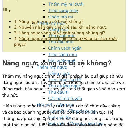
Thẩm mỹ mí dưới
Treo cung mày
Ghép mô mí
Nâng ngực xong có bị xệ không?
Thẩm mỹ mũi
Nguyên nhân gây chảy xệ sau khi nâng ngực
Nâng mũi
Nâng ngực xong bị xệ ảnh hưởng những gì?
Thu cánh mũi
Nâng ngực xong có bị xệ không? Đâu là cách khắc
Thu đầu mũi
phục?
Chỉnh vách ngăn
Treo cánh mũi
Mài xương gồ
Nâng ngực xong có bị xệ không?
Thẩm mỹ ngực
Nâng ngực
Thẩm mỹ nâng ngực chính là giải pháp hiệu quả giúp sở hữu
Treo ngực sa trễ
dáng ngực lâu dài. Tuy nhiên, nếu không chăm sóc và bảo vệ
Thu quầng ngực
đúng cách, bầu ngực sẽ chảy xệ theo thời gian và sẽ dần kém
Thu đầu ti
thu hút.
Cắt bỏ mô tuyến
Hút mỡ - Căng da
Hiện tượng ngực bị xệ xảy ra chủ yếu do tổ chức dây chằng
Hút mỡ - Căng da bụng
và da bao quanh ngực bị quá tải do kéo dãn liên tục. Hệ
Hút mỡ đùi
thống này phải chịu áp lực và hoạt động hết công suất trong
Hút mỡ - Căng da cánh tay
một thời gian dài. Khiến cho độ đàn hồi và khả năng nâng đỡ