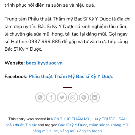
trình phục hồi diễn ra suôn sẻ và hiệu quả.
Trung tâm Phẫu thuật Thẩm mỹ Bác Sĩ Kỳ Y Dược là địa chỉ
làm đẹp uy tín. Bác Sĩ Kỳ Y Dược có kinh nghiệm lâu năm,
là chuyên gia sửa mũi hỏng, tái tạo lại dáng mũi. Gọi ngay
số Hotline 0937.999.885 để gặp và tư vấn trực tiếp cùng
Bác Sĩ Kỳ Y Dược.
Website:
bacsikyyduoc.vn
Facebook:
Phẫu thuật Thẩm Mỹ Bác sĩ Kỳ Y Dược
This entry was posted in
KIẾN THỨC THẨM MỸ
,
Lưu ý TRƯỚC - SAU
phẫu thuật
,
Tin tức
and tagged
Bác sĩ Kỳ Y Dược
,
chăm sóc sau nâng mũi
,
nâng mũi aline
,
Nâng mũi uống collagen
.