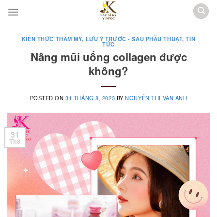
Skip
to
content
KIẾN THỨC THẨM MỸ
,
LƯU Ý TRƯỚC - SAU PHẪU THUẬT
,
TIN
TỨC
Nâng mũi uống collagen được
không?
POSTED ON
31 THÁNG 8, 2023
BY
NGUYỄN THỊ VÂN ANH
31
Th8