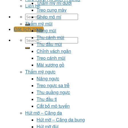
Thẩm mỹ mí dưới
Liên hệ
Treo cung mày
Ghép mô mí
Thẩm mỹ mũi
Đặt lịch ngay
Nâng mũi
Thu cánh mũi
Thu đầu mũi
Chỉnh vách ngăn
Treo cánh mũi
Mài xương gồ
Thẩm mỹ ngực
Nâng ngực
Treo ngực sa trễ
Thu quầng ngực
Thu đầu ti
Cắt bỏ mô tuyến
Hút mỡ – Căng da
Hút mỡ – Căng da bụng
Hút mỡ đùi