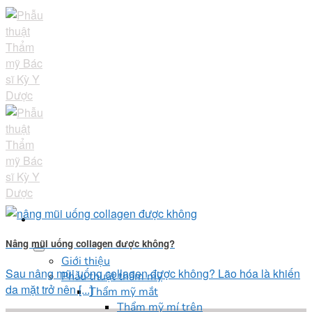
Skip
to
content
Nâng mũi uống collagen được không?
Giới thiệu
Sau nâng mũi uống collagen được không? Lão hóa là khiến
Phẫu thuật thẩm mỹ
da mặt trở nên [...]
Thẩm mỹ mắt
Thẩm mỹ mí trên