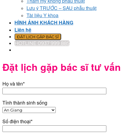
Thẩm mỹ không phẫu thuật
Lưu ý TRƯỚC – SAU phẫu thuật
Tài liệu Y khoa
HÌNH ẢNH KHÁCH HÀNG
Liên hệ
ĐẶT LỊCH GẶP BÁC SĨ
HOTLINE 0937 999 885
Đặt lịch gặp bác sĩ tư vấn
Họ và tên*
Tỉnh thành sinh sống
Số điện thoại*