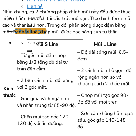
Liên hệ
Nhìn chung, cả 2 phương pháp chỉnh mũi này đều được thực
hiện nhằm mục đích tái cấu trúc mô sụn. Ttạo hình form mũi
cao và thanh tú hơn. Trong đó, phần sống được đệm bằng
Đặt lịch ngay
mô cấy nhân tạo, chóp mũi được bọc bằng sụn tự thân.
Mũi S Line
Mũi L Line
– Độ dài sống mũi: 6,5-
– Từ gốc mũi đến chóp
8cm.
bằng 1/3 tổng độ dài từ
trán đến cằm.
– 2 cánh mũi nhỏ gọn, độ
rộng ngắn hơn so với
– 2 bên cánh mũi đối xứng
khoảng cách 2 khóe mắt.
với 2 góc mắt.
Kích
thước
– Chóp mũi tạo góc 90-
– Góc giữa vách ngăn mũi
95 độ với môi trên.
và nhân trung từ 85-90 độ.
– Sơn căn không hõm quá
– Chân mũi tạo góc 120-
sâu, góc gập 140-145
130 độ với ấn đường.
độ.