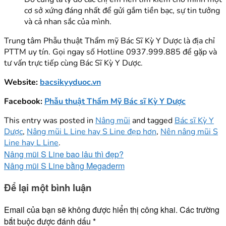
cơ sở xứng đáng nhất để gửi gắm tiền bạc, sự tin tưởng
và cả nhan sắc của mình.
Trung tâm Phẫu thuật Thẩm mỹ Bác Sĩ Kỳ Y Dược là địa chỉ
PTTM uy tín. Gọi ngay số Hotline 0937.999.885 để gặp và
tư vấn trực tiếp cùng Bác Sĩ Kỳ Y Dược.
Website:
bacsikyyduoc.vn
Facebook:
Phẫu thuật Thẩm Mỹ Bác sĩ Kỳ Y Dược
This entry was posted in
Nâng mũi
and tagged
Bác sĩ Kỳ Y
Dược
,
Nâng mũi L Line hay S Line đẹp hơn
,
Nên nâng mũi S
Line hay L Line
.
Nâng mũi S Line bao lâu thì đẹp?
Nâng mũi S Line bằng Megaderm
Để lại một bình luận
Email của bạn sẽ không được hiển thị công khai.
Các trường
bắt buộc được đánh dấu
*