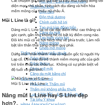
Các chuyên gia đánh giá đây là kiểu mũi tương đồng với
Hút mỡ - Căng da nọng cằm
diện mạo nhỏ nhắn, tính cách dịu dàng và hiền hòa
Thẩm mỹ khác
mềm mỏng của thiếu nữ châu Á.
Độn cằm
Độn thái dương
Mũi L Line là gì?
Chỉnh cười hở lợi
Tạo má lúm đồng tiền
Dáng mũi L Line lại có các đặc điểm như: cao thẳng và
Căng da mặt
góc cạnh, gần như không hề có bất kỳ điểm cong nào.
Tạo hình vùng kín
Đôi khi mũi có vẻ hơi hếch nhẹ về phía trước. Làm nổi
Nâng mông
bật lên thần thái sang chảnh quý phái.
Ghép mỡ mông
Thẩm mỹ không phẫu thuật
Dáng mũi “thần thánh” này có nguồn gốc từ người Hy
Tiêm Filler
Lạp cổ. Đến nay đã trở thành niềm mong ước của giới
Tiêm Botox
trẻ trên khắp các châu lục. Không có sự phân biệt về
Ghép mỡ mặt
độ tuổi và giới tính.
Căng da mặt bằng chỉ
Kiến thức Thẩm mỹ
Mũi S Line và L Line
Phẫu thuật Thẩm mỹ
Thẩm mỹ không phẫu thuật
Nâng mũi L Line hay S Line đẹp
Lưu ý TRƯỚC - SAU phẫu thuật
Tài liệu Y khoa
hơn?
HÌNH ẢNH KHÁCH HÀNG