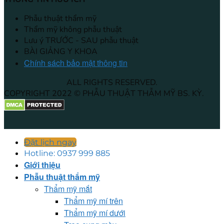
Phẫu thuật thẩm mỹ
Thẩm mỹ không phẫu thuật
Lưu ý TRƯỚC - SAU phẫu thuật
BÀI GIẢNG Y KHOA
Chính sách bảo mật thông tin
ALL RIGHTS RESERVED.
COPYRIGHT 2022 © PHẪU THUẬT THẪM MỸ BS. KỲ.
Đặt lịch ngay
Hotline: 0937 999 885
Giới thiệu
Phẫu thuật thẩm mỹ
Thẩm mỹ mắt
Thẩm mỹ mí trên
Thẩm mỹ mí dưới