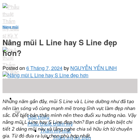
Skip
to
content
Nâng mũi
Nâng mũi L Line hay S Line đẹp
hơn?
Posted on
6 Tháng 7, 2024
by
NGUYỄN YẾN LINH
06
Th7
Những năm gần đây, mũi S Line và L Line dường như đã tạo
nên làn sóng vô cùng mạnh mẽ trong lĩnh vực làm đẹp nhan
sắc. Để biết bản thân mình nên theo đuổi xu hướng nào. Vậy
Giới thiệu
nâng mũi L Line hay S Line đẹp hơn? Bạn cần phân biệt chi
Phẫu thuật thẩm mỹ
tiết 2 dáng mũi này và lắng nghe chia sẻ hữu ích từ chuyên
Thẩm mỹ mắt
gia. Từ đó đưa ra lựa chọn phù hợp nhất.
Thẩm mỹ mí trên