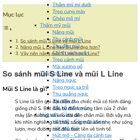
Thẩm mỹ mí dưới
Treo cung mày
Mục lục
Ghép mô mí
Thẩm mỹ mũi
Nâng mũi
Thu cánh mũi
So sánh mũi S Line và mũi L Line
Thu đầu mũi
Nâng mũi L Line hay S Line đẹp hơn?
Chỉnh vách ngăn
Vậy nên nâng mũi S Line hay L Line?
Treo cánh mũi
Mài xương gồ
So sánh mũi S Line và mũi L Line
Thẩm mỹ ngực
Nâng ngực
Treo ngực sa trễ
Mũi S Line là gì?
Thu quầng ngực
Thu đầu ti
S Line là tên gọi đại diện cho chiếc mũi có hình dáng
Cắt bỏ mô tuyến
giống chữ S. Bắt đầu từ điểm trung tâm của 2 chân
Hút mỡ - Căng da
mày (ấn đường) và kéo dài đến chân mũi. Bởi vậy mà
Hút mỡ - Căng da bụng
khi nhìn nghiêng sẽ thấy sống mũi uốn nhẹ như sóng
Hút mỡ đùi
lượn, mọi đường nét đều toát lên vẻ tinh tế.
Hút mỡ - Căng da cánh tay