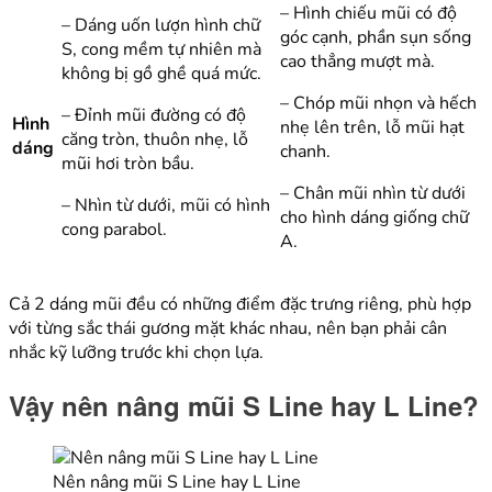
– Hình chiếu mũi có độ
– Dáng uốn lượn hình chữ
góc cạnh, phần sụn sống
S, cong mềm tự nhiên mà
cao thẳng mượt mà.
không bị gồ ghề quá mức.
– Chóp mũi nhọn và hếch
– Đỉnh mũi đường có độ
Hình
nhẹ lên trên, lỗ mũi hạt
căng tròn, thuôn nhẹ, lỗ
dáng
chanh.
mũi hơi tròn bầu.
– Chân mũi nhìn từ dưới
– Nhìn từ dưới, mũi có hình
cho hình dáng giống chữ
cong parabol.
A.
Cả 2 dáng mũi đều có những điểm đặc trưng riêng, phù hợp
với từng sắc thái gương mặt khác nhau, nên bạn phải cân
nhắc kỹ lưỡng trước khi chọn lựa.
Vậy nên nâng mũi S Line hay L Line?
Nên nâng mũi S Line hay L Line