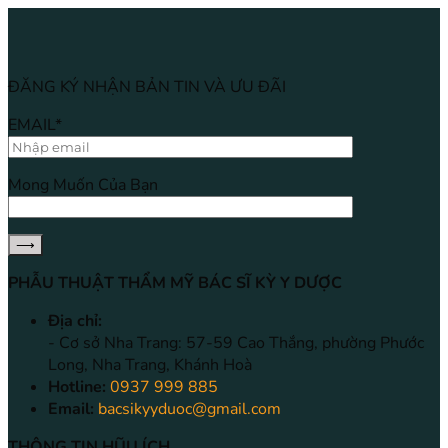
ĐĂNG KÝ NHẬN BẢN TIN VÀ ƯU ĐÃI
EMAIL*
Mong Muốn Của Bạn
PHẪU THUẬT THẨM MỸ BÁC SĨ KỲ Y DƯỢC
Địa chỉ:
- Cơ sở Nha Trang: 57-59 Cao Thắng, phường Phước
Long, Nha Trang, Khánh Hoà
Hotline:
0937 999 885
Email:
bacsikyyduoc@gmail.com
THÔNG TIN HŨU ÍCH