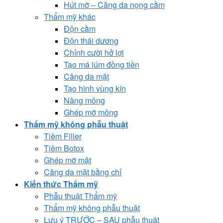
Hút mỡ – Căng da nọng cằm
Thẩm mỹ khác
Độn cằm
Độn thái dương
Chỉnh cười hở lợi
Tạo má lúm đồng tiền
Căng da mặt
Tạo hình vùng kín
Nâng mông
Ghép mỡ mông
Thẩm mỹ không phẫu thuật
Tiêm Filler
Tiêm Botox
Ghép mỡ mặt
Căng da mặt bằng chỉ
Kiến thức Thẩm mỹ
Phẫu thuật Thẩm mỹ
Thẩm mỹ không phẫu thuật
Lưu ý TRƯỚC – SAU phẫu thuật