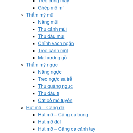
Treo cung mày
Ghép mô mí
Thẩm mỹ mũi
Nâng mũi
Thu cánh mũi
Thu đầu mũi
Chỉnh vách ngăn
Treo cánh mũi
Mài xương gồ
Thẩm mỹ ngực
Nâng ngực
Treo ngực sa trễ
Thu quầng ngực
Thu đầu ti
Cắt bỏ mô tuyến
Hút mỡ – Căng da
Hút mỡ – Căng da bụng
Hút mỡ đùi
Hút mỡ – Căng da cánh tay