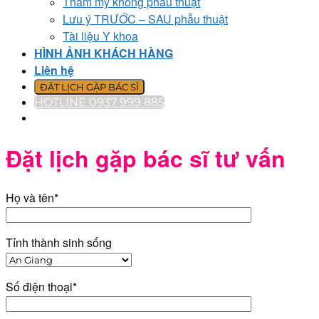
Thẩm mỹ không phẫu thuật
Lưu ý TRƯỚC – SAU phẫu thuật
Tài liệu Y khoa
HÌNH ẢNH KHÁCH HÀNG
Liên hệ
ĐẶT LỊCH GẶP BÁC SĨ
HOTLINE 0937 999 885
Đặt lịch gặp bác sĩ tư vấn
Họ và tên*
Tỉnh thành sinh sống
Số điện thoại*