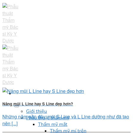
Skip
to
content
Nâng mũi L Line hay S Line đẹp hơn?
Giới thiệu
Những năm gần đây, mũi S Line và L Line dường như đã tạo
Phẫu thuật thẩm mỹ
nên [...]
Thẩm mỹ mắt
Thẩm mỹ mí trên