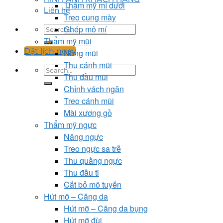
Thẩm mỹ mí dưới
Liên hệ
Treo cung mày
Ghép mô mí
Thẩm mỹ mũi
Đặt lịch ngay
Nâng mũi
Thu cánh mũi
Thu đầu mũi
Chỉnh vách ngăn
Treo cánh mũi
Mài xương gồ
Thẩm mỹ ngực
Nâng ngực
Treo ngực sa trễ
Thu quầng ngực
Thu đầu ti
Cắt bỏ mô tuyến
Hút mỡ – Căng da
Hút mỡ – Căng da bụng
Hút mỡ đùi