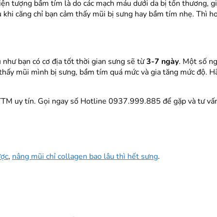
n tượng bầm tím là do các mạch máu dưới da bị tổn thương, giãn
u khi căng chỉ bạn cảm thấy mũi bị sưng hay bầm tím nhẹ. Thì h
như bạn có cơ địa tốt thời gian sưng sẽ từ
3-7 ngày
. Một số ng
 thấy mũi mình bị sưng, bầm tím quá mức và gia tăng mức độ. 
TM uy tín. Gọi ngay số Hotline 0937.999.885 để gặp và tư vấn 
ược
,
nâng mũi chỉ collagen bao lâu thì hết sưng
.