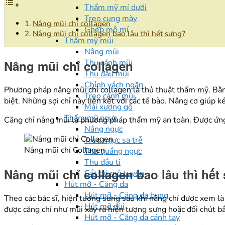
Thẩm mỹ mí dưới
Treo cung mày
Nâng mũi chỉ collagen
Ghép mô mí
Nâng mũi chỉ collagen bao lâu thì hết sưng?
Thẩm mỹ mũi
Nâng mũi
Thu cánh mũi
Nâng mũi chỉ collagen
Thu đầu mũi
Chỉnh vách ngăn
Phương pháp nâng mũi chỉ collagen là thủ thuật thẩm mỹ. Bằng
Treo cánh mũi
biệt. Những sợi chỉ này liên kết với các tế bào. Nâng cơ giúp 
Mài xương gồ
Thẩm mỹ ngực
Căng chỉ nâng mũi là phương pháp thẩm mỹ an toàn. Được ứng 
Nâng ngực
Treo ngực sa trễ
Nâng mũi chỉ Collagen
Thu quầng ngực
Thu đầu ti
Nâng mũi chỉ collagen bao lâu thì hết
Cắt bỏ mô tuyến
Hút mỡ - Căng da
Hút mỡ - Căng da bụng
Theo các bác sĩ, hiện tượng sưng sau khi nâng chỉ được xem là p
Hút mỡ đùi
được căng chỉ như mũi xảy ra hiện tượng sưng hoặc đối chút b
Hút mỡ - Căng da cánh tay