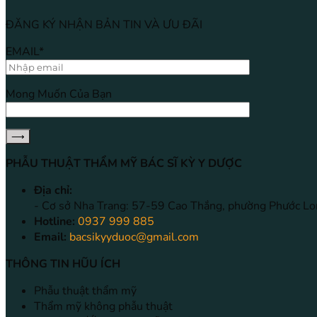
ĐĂNG KÝ NHẬN BẢN TIN VÀ ƯU ĐÃI
EMAIL*
Mong Muốn Của Bạn
PHẪU THUẬT THẨM MỸ BÁC SĨ KỲ Y DƯỢC
Địa chỉ:
- Cơ sở Nha Trang: 57-59 Cao Thắng, phường Phước Lo
Hotline:
0937 999 885
Email:
bacsikyyduoc@gmail.com
THÔNG TIN HŨU ÍCH
Phẫu thuật thẩm mỹ
Thẩm mỹ không phẫu thuật