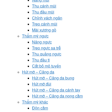
Thu cánh mũi
Thu đầu mũi
Chỉnh vách ngăn
Treo cánh mũi
Mài xương gồ
Thẩm mỹ ngực
Nâng ngực
Treo ngực sa trễ
Thu quầng ngực
Thu đầu ti
Cắt bỏ mô tuyến
Hút mỡ – Căng da
Hút mỡ – Căng da bụng
Hút mỡ đùi
Hút mỡ – Căng da cánh tay
Hút mỡ – Căng da nọng cằm
Thẩm mỹ khác
Độn cằm