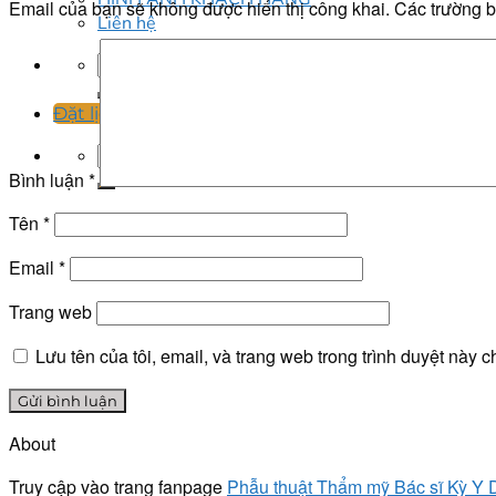
Email của bạn sẽ không được hiển thị công khai.
Các trường 
Liên hệ
Đặt lịch ngay
Bình luận
*
Tên
*
Email
*
Trang web
Lưu tên của tôi, email, và trang web trong trình duyệt này ch
About
Truy cập vào trang fanpage
Phẫu thuật Thẩm mỹ Bác sĩ Kỳ Y