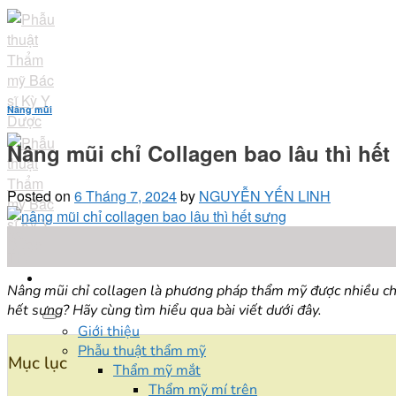
Skip
to
content
Nâng mũi
Nâng mũi chỉ Collagen bao lâu thì hế
Posted on
6 Tháng 7, 2024
by
NGUYỄN YẾN LINH
06
Th7
Nâng mũi chỉ collagen là phương pháp thẩm mỹ được nhiều chị 
hết sưng? Hãy cùng tìm hiểu qua bài viết dưới đây.
Giới thiệu
Phẫu thuật thẩm mỹ
Mục lục
Thẩm mỹ mắt
Thẩm mỹ mí trên