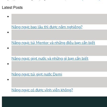
Latest Posts
18
Th8
Nâng ngực bao lâu thì được nằm nghiêng?
18
Th8
Nâng ngực túi Mentor và những điều bạn cần biết
18
Th8
Nâng ngực giọt nước và những gì bạn cần biết
18
Th8
Nâng ngực túi giọt nước Demi
18
Th8
Nâng ngực có được vĩnh viễn không?