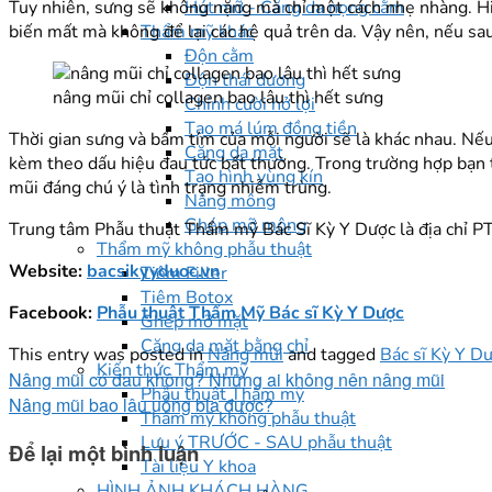
Tuy nhiên, sưng sẽ không nặng mà chỉ một cách nhẹ nhàng. Hiệ
Hút mỡ - Căng da nọng cằm
biến mất mà không để lại các hệ quả trên da. Vậy nên, nếu sa
Thẩm mỹ khác
Độn cằm
Độn thái dương
nâng mũi chỉ collagen bao lâu thì hết sưng
Chỉnh cười hở lợi
Tạo má lúm đồng tiền
Thời gian sưng và bầm tím của mỗi người sẽ là khác nhau. Nếu 
Căng da mặt
kèm theo dấu hiệu đau tức bất thường. Trong trường hợp bạn
Tạo hình vùng kín
mũi đáng chú ý là tình trạng nhiễm trùng.
Nâng mông
Ghép mỡ mông
Trung tâm Phẫu thuật Thẩm mỹ Bác Sĩ Kỳ Y Dược là địa chỉ PT
Thẩm mỹ không phẫu thuật
Website:
bacsikyyduoc.vn
Tiêm Filler
Tiêm Botox
Facebook:
Phẫu thuật Thẩm Mỹ Bác sĩ Kỳ Y Dược
Ghép mỡ mặt
Căng da mặt bằng chỉ
This entry was posted in
Nâng mũi
and tagged
Bác sĩ Kỳ Y D
Kiến thức Thẩm mỹ
Nâng mũi có đau không? Những ai không nên nâng mũi
Phẫu thuật Thẩm mỹ
Nâng mũi bao lâu uống bia được?
Thẩm mỹ không phẫu thuật
Lưu ý TRƯỚC - SAU phẫu thuật
Để lại một bình luận
Tài liệu Y khoa
HÌNH ẢNH KHÁCH HÀNG