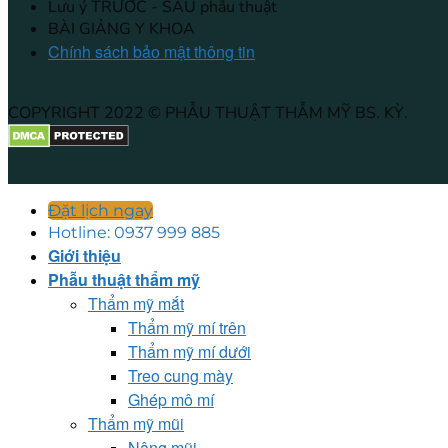
Lưu ý TRƯỚC - SAU phẫu thuật
BÀI GIẢNG Y KHOA
Chính sách bảo mật thông tin
COPYRIGHT 2022 © PHẪU THUẬT THẪM MỸ BS. KỲ.
Đặt lịch ngay
Hotline: 0937 999 885
Giới thiệu
Phẫu thuật thẩm mỹ
Thẩm mỹ mắt
Thẩm mỹ mí trên
Thẩm mỹ mí dưới
Treo cung mày
Ghép mô mí
Thẩm mỹ mũi
Nâng mũi