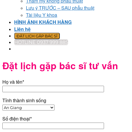
Thẩm mỹ không phẫu thuật
Lưu ý TRƯỚC – SAU phẫu thuật
Tài liệu Y khoa
HÌNH ẢNH KHÁCH HÀNG
Liên hệ
ĐẶT LỊCH GẶP BÁC SĨ
HOTLINE 0937 999 885
Đặt lịch gặp bác sĩ tư vấn
Họ và tên*
Tỉnh thành sinh sống
Số điện thoại*