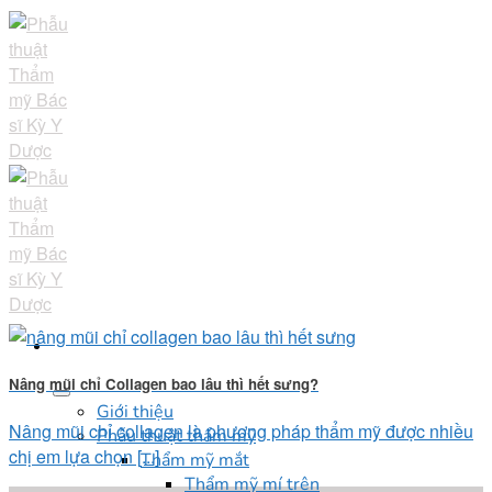
Skip
to
content
Nâng mũi chỉ Collagen bao lâu thì hết sưng?
Giới thiệu
Nâng mũi chỉ collagen là phương pháp thẩm mỹ được nhiều
Phẫu thuật thẩm mỹ
chị em lựa chọn [...]
Thẩm mỹ mắt
Thẩm mỹ mí trên