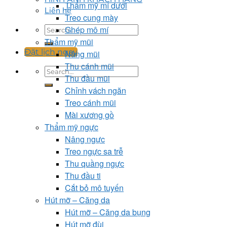
Thẩm mỹ mí dưới
Liên hệ
Treo cung mày
Ghép mô mí
Thẩm mỹ mũi
Đặt lịch ngay
Nâng mũi
Thu cánh mũi
Thu đầu mũi
Chỉnh vách ngăn
Treo cánh mũi
Mài xương gồ
Thẩm mỹ ngực
Nâng ngực
Treo ngực sa trễ
Thu quầng ngực
Thu đầu ti
Cắt bỏ mô tuyến
Hút mỡ – Căng da
Hút mỡ – Căng da bụng
Hút mỡ đùi