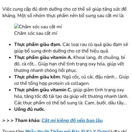
Việc cung cấp đủ dinh dưỡng cho cơ thể sẽ giúp tăng sức đề
kháng. Một số nhóm thực phẩm nên bổ sung sau cắt mí là:
Chăm sóc sau cắt mí
Thực phẩm giàu đạm.
Các loại rau củ quả giàu đạm sẽ
giúp bổ sung dinh dưỡng cho cơ thể hiệu quả.
Thực phẩm giàu vitamin A.
Khoai lang, ớt chuông, bí
đỏ, cà rốt… Giúp hạn chế tình trạng oxy hóa, giúp vết
thương nhanh chóng hồi phục.
Thực phẩm giàu kẽm.
Ngũ cốc, củ cải, đậu nành… Giúp
cơ thể tổng hợp protein và collagen.
Thực phẩm giàu vitamin C.
giúp giảm tình trạng oxy
hóa, tăng tốc độ tái tạo da giúp vết thương nhanh lành.
Các thực phẩm có thể bổ sung là: Cam, bưởi, dâu tây…
Uống đủ nước.
> > > Tham khảo:
Cắt mí kiêng đồ nếp bao lâu
Trung tâm
Phẫu thuật Thẩm mỹ Bác Sĩ Kỳ Y Dược
là địa chỉ