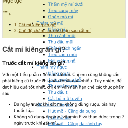
Mục lục
Thẩm mỹ mí dưới
Treo cung mày
Ghép mô mí
Thẩm mỹ mũi
Cắt mí kiêng ăn gì?
Nâng mũi
Chế độ chăm sóc phù hợp sau cắt mí
Thu cánh mũi
Thu đầu mũi
Cắt mí kiêng ăn gì?
Chỉnh vách ngăn
Treo cánh mũi
Mài xương gồ
Trước cắt mí kiêng ăn gì?
Thẩm mỹ ngực
Nâng ngực
Với một tiểu phẫu nhỏ như cắt mí. Chị em cũng không cần
Treo ngực sa trễ
phải kiêng cữ trước khi phẫu thuật quá nhiều. Tuy nhiên, để
Thu quầng ngực
đạt hiệu quả tốt nhất, chị em vẫn nên hạn chế các thực phẩm
Thu đầu ti
sau.
Cắt bỏ mô tuyến
Ba ngày trước khi cắt mí, không dùng rượu, bia hay
Hút mỡ - Căng da
thuốc lá,…
Hút mỡ - Căng da bụng
Không sử dụng Aspirin, vitamin E và thảo dược trong 7
Hút mỡ đùi
ngày trước khi cắt mí,…
Hút mỡ - Căng da cánh tay