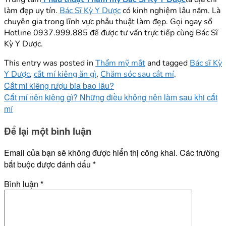
làm đẹp uy tín.
Bác Sĩ Kỳ Y Dược
có kinh nghiệm lâu năm. Là
chuyên gia trong lĩnh vực phẫu thuật làm đẹp. Gọi ngay số
Hotline 0937.999.885 để được tư vấn trực tiếp cùng Bác Sĩ
Kỳ Y Dược.
This entry was posted in
Thẩm mỹ mắt
and tagged
Bác sĩ Kỳ
Y Dược
,
cắt mí kiêng ăn gì
,
Chăm sóc sau cắt mí
.
Cắt mí kiêng rượu bia bao lâu?
Cắt mí nên kiêng gì? Những điều không nên làm sau khi cắt
mí
Để lại một bình luận
Email của bạn sẽ không được hiển thị công khai.
Các trường
bắt buộc được đánh dấu
*
Bình luận
*