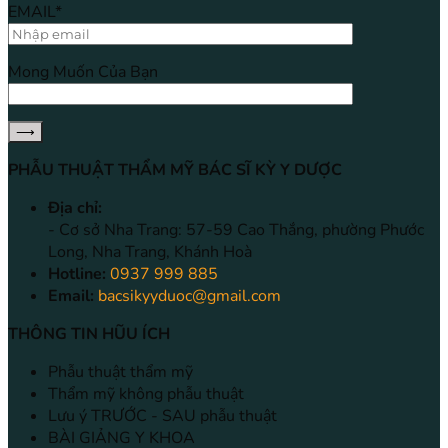
EMAIL*
Mong Muốn Của Bạn
PHẪU THUẬT THẨM MỸ BÁC SĨ KỲ Y DƯỢC
Địa chỉ:
- Cơ sở Nha Trang: 57-59 Cao Thắng, phường Phước
Long, Nha Trang, Khánh Hoà
Hotline:
0937 999 885
Email:
bacsikyyduoc@gmail.com
THÔNG TIN HŨU ÍCH
Phẫu thuật thẩm mỹ
Thẩm mỹ không phẫu thuật
Lưu ý TRƯỚC - SAU phẫu thuật
BÀI GIẢNG Y KHOA