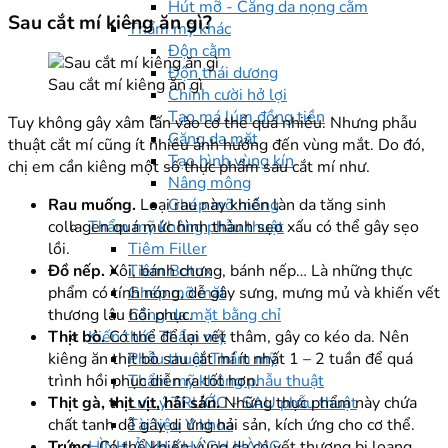
Hút mỡ - Căng da nọng cằm
Sau cắt mí kiêng ăn gì?
Thẩm mỹ khác
Độn cằm
Độn thái dương
Sau cắt mí kiêng ăn gì
Chỉnh cười hở lợi
Tạo má lúm đồng tiền
Tuy không gây xâm lấn vào cơ thể quá nhiều. Nhưng phẫu
Căng da mặt
thuật cắt mí cũng ít nhiều ảnh hưởng đến vùng mắt. Do đó,
Tạo hình vùng kín
chị em cần kiêng một số thực phẩm sau cắt mí như.
Nâng mông
Ghép mỡ mông
Rau muống.
Loại rau này khiến làn da tăng sinh
Thẩm mỹ không phẫu thuật
collagen quá mức hình thành sẹo xấu có thể gây sẹo
Tiêm Filler
lồi.
Tiêm Botox
Đồ nếp.
Xôi, bánh chưng, bánh nếp… Là những thực
Ghép mỡ mặt
phẩm có tính nóng, dễ gây sưng, mưng mủ và khiến vết
Căng da mặt bằng chỉ
thương lâu hồi phục.
Kiến thức Thẩm mỹ
Thịt bò.
Có thể để lại vết thâm, gây co kéo da. Nên
Phẫu thuật Thẩm mỹ
kiêng ăn thịt bò sau cắt mí ít nhất 1 – 2 tuần để quá
Thẩm mỹ không phẫu thuật
trình hồi phục diễn ra tốt hơn.
Lưu ý TRƯỚC - SAU phẫu thuật
Thịt gà, thịt vịt, hải sản.
Những thực phẩm này chứa
Tài liệu Y khoa
chất tanh dễ gây dị ứng hải sản, kích ứng cho cơ thể.
HÌNH ẢNH KHÁCH HÀNG
Trứng.
Có thể khiến vùng da có vết thương bị loang