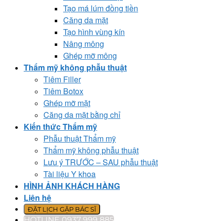
Tạo má lúm đồng tiền
Căng da mặt
Tạo hình vùng kín
Nâng mông
Ghép mỡ mông
Thẩm mỹ không phẫu thuật
Tiêm Filler
Tiêm Botox
Ghép mỡ mặt
Căng da mặt bằng chỉ
Kiến thức Thẩm mỹ
Phẫu thuật Thẩm mỹ
Thẩm mỹ không phẫu thuật
Lưu ý TRƯỚC – SAU phẫu thuật
Tài liệu Y khoa
HÌNH ẢNH KHÁCH HÀNG
Liên hệ
ĐẶT LỊCH GẶP BÁC SĨ
HOTLINE 0937 999 885