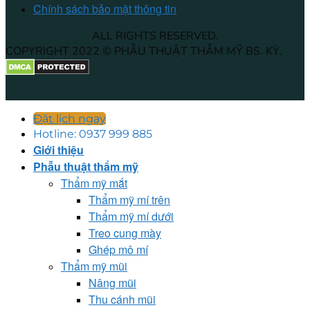
Chính sách bảo mật thông tin
ALL RIGHTS RESERVED.
COPYRIGHT 2022 © PHẪU THUẬT THẪM MỸ BS. KỲ.
Đặt lịch ngay
Hotline: 0937 999 885
Giới thiệu
Phẫu thuật thẩm mỹ
Thẩm mỹ mắt
Thẩm mỹ mí trên
Thẩm mỹ mí dưới
Treo cung mày
Ghép mô mí
Thẩm mỹ mũi
Nâng mũi
Thu cánh mũi