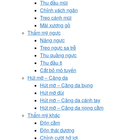
Thu đầu mũi
Chỉnh vách ngăn
Treo cánh mũi
Mài xương gồ
Thẩm mỹ ngực
Nâng ngực
Treo ngực sa trễ
Thu quầng ngực
Thu đầu ti
Cắt bỏ mô tuyến
Hút mỡ – Căng da
Hút mỡ – Căng da bụng
Hút mỡ đùi
Hút mỡ – Căng da cánh tay
Hút mỡ – Căng da nọng cằm
Thẩm mỹ khác
Độn cằm
Độn thái dương
Chỉnh cười hở lợi