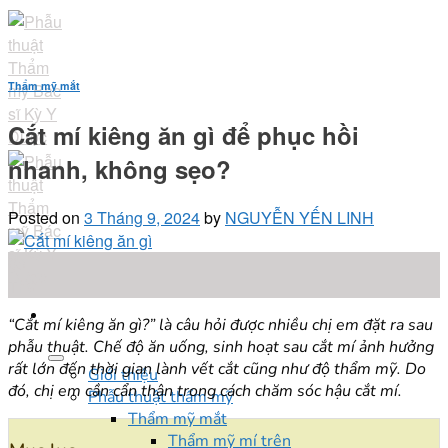
Skip
to
content
Thẩm mỹ mắt
Cắt mí kiêng ăn gì để phục hồi
nhanh, không sẹo?
Posted on
3 Tháng 9, 2024
by
NGUYỄN YẾN LINH
03
Th9
“Cắt mí kiêng ăn gì?” là câu hỏi được nhiều chị em đặt ra sau
phẫu thuật. Chế độ ăn uống, sinh hoạt sau cắt mí ảnh hưởng
rất lớn đến thời gian lành vết cắt cũng như độ thẩm mỹ. Do
Giới thiệu
đó, chị em cần cẩn thận trong cách chăm sóc hậu cắt mí.
Phẫu thuật thẩm mỹ
Thẩm mỹ mắt
Thẩm mỹ mí trên