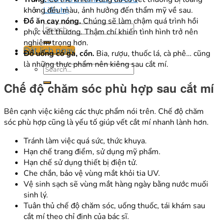
Liên hệ
không đều màu, ảnh hưởng đến thẩm mỹ về sau.
Đồ ăn cay nóng.
Chúng sẽ làm chậm quá trình hồi
phục vết thương. Thậm chí khiến tình hình trở nên
nghiêm trọng hơn.
Đặt lịch ngay
Đồ uống có ga, cồn.
Bia, rượu, thuốc lá, cà phê… cũng
là những thực phẩm nên kiêng sau cắt mí.
Chế độ chăm sóc phù hợp sau cắt mí
Bên cạnh việc kiêng các thực phẩm nói trên. Chế độ chăm
sóc phù hợp cũng là yếu tố giúp vết cắt mí nhanh lành hơn.
Tránh làm việc quá sức, thức khuya.
Hạn chế trang điểm, sử dụng mỹ phẩm.
Hạn chế sử dụng thiết bị điện tử.
Che chắn, bảo vệ vùng mắt khỏi tia UV.
Vệ sinh sạch sẽ vùng mắt hàng ngày bằng nước muối
sinh lý.
Tuân thủ chế độ chăm sóc, uống thuốc, tái khám sau
cắt mí theo chỉ định của bác sĩ.