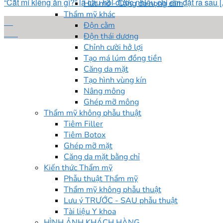
“Cắt mí kiêng ăn gì?” là câu hỏi được nhiều chị em đặt ra sau [..
Hút mỡ - Căng da nọng cằm
Thẩm mỹ khác
03
Độn cằm
Th9
Độn thái dương
Chỉnh cười hở lợi
Tạo má lúm đồng tiền
Căng da mặt
Tạo hình vùng kín
Nâng mông
Ghép mỡ mông
Thẩm mỹ không phẫu thuật
Tiêm Filler
Tiêm Botox
Ghép mỡ mặt
Căng da mặt bằng chỉ
Kiến thức Thẩm mỹ
Phẫu thuật Thẩm mỹ
Thẩm mỹ không phẫu thuật
Lưu ý TRƯỚC - SAU phẫu thuật
Tài liệu Y khoa
HÌNH ẢNH KHÁCH HÀNG