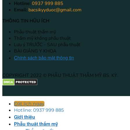
Hotline:
0937 999 885
Email:
bacsikyyduoc@gmail.com
THÔNG TIN HŨU ÍCH
Phẫu thuật thẩm mỹ
Thẩm mỹ không phẫu thuật
Lưu ý TRƯỚC - SAU phẫu thuật
BÀI GIẢNG Y KHOA
Chính sách bảo mật thông tin
COPYRIGHT 2022 © PHẪU THUẬT THẪM MỸ BS. KỲ.
Đặt lịch ngay
Hotline: 0937 999 885
Giới thiệu
Phẫu thuật thẩm mỹ