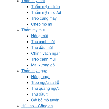
Thẩm mỹ mắt
Thẩm mỹ mí trên
Thẩm mỹ mí dưới
Treo cung mày
Ghép mô mí
Thẩm mỹ mũi
Nâng mũi
Thu cánh mũi
Thu đầu mũi
Chỉnh vách ngăn
Treo cánh mũi
Mài xương gồ
Thẩm mỹ ngực
Nâng ngực
Treo ngực sa trễ
Thu quầng ngực
Thu đầu ti
Cắt bỏ mô tuyến
Hút mỡ – Căng da