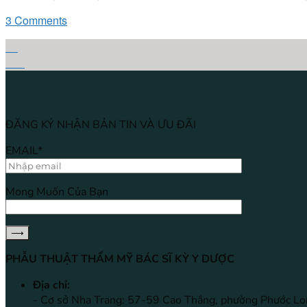
3 Comments
02
Th9
ĐĂNG KÝ NHẬN BẢN TIN VÀ ƯU ĐÃI
EMAIL*
Mong Muốn Của Bạn
PHẪU THUẬT THẨM MỸ BÁC SĨ KỲ Y DƯỢC
Địa chỉ:
- Cơ sở Nha Trang: 57-59 Cao Thắng, phường Phước Lo