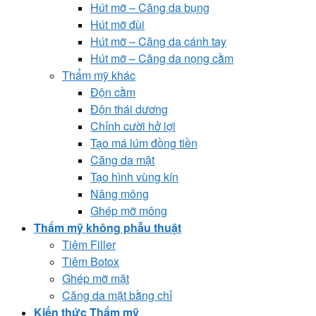
Hút mỡ – Căng da bụng
Hút mỡ đùi
Hút mỡ – Căng da cánh tay
Hút mỡ – Căng da nọng cằm
Thẩm mỹ khác
Độn cằm
Độn thái dương
Chỉnh cười hở lợi
Tạo má lúm đồng tiền
Căng da mặt
Tạo hình vùng kín
Nâng mông
Ghép mỡ mông
Thẩm mỹ không phẫu thuật
Tiêm Filler
Tiêm Botox
Ghép mỡ mặt
Căng da mặt bằng chỉ
Kiến thức Thẩm mỹ