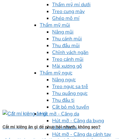
Thẩm mỹ mí dưới
Treo cung mày
Ghép mô mí
Thẩm mỹ mũi
Nâng mũi
Thu cánh mũi
Thu đầu mũi
Chỉnh vách ngăn
Treo cánh mũi
Mài xương gồ
Thẩm mỹ ngực
Nâng ngực
Treo ngực sa trễ
Thu quầng ngực
Thu đầu ti
Cắt bỏ mô tuyến
Hút mỡ - Căng da
Hút mỡ - Căng da bụng
Cắt mí kiêng ăn gì để phục hồi nhanh, không sẹo?
Hút mỡ đùi
Hút mỡ - Căng da cánh tay