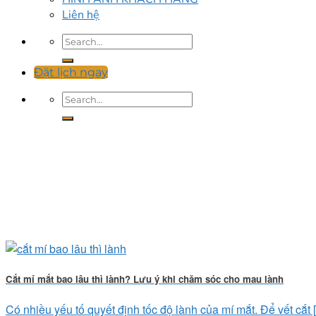
Liên hệ
Đặt lịch ngay
Cắt mí mắt bao lâu thì lành? Lưu ý khi chăm sóc cho mau lành
Có nhiều yếu tố quyết định tốc độ lành của mí mắt. Để vết cắt [.