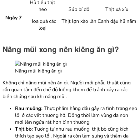
Hủ tiếu thịt
heo
Súp bí đỏ
Thịt xá xíu
Ngày 7
Hoa quả các
Thịt lợn xào lăn
Canh đậu hũ nấm
loại
Nâng mũi xong nên kiêng ăn gì?
Nâng mũi kiêng ăn gì
Không chỉ nâng mũi nên ăn gì. Người mới phẫu thuật cũng
cần quan tâm đến chế độ kiêng khem để tránh xảy ra các
biến chứng sau khi nâng mũi.
Rau muống:
Thực phẩm hàng đầu gây ra tình trạng sẹo
lồi ở các vết thương hở. Đồng thời làm vùng da non
mới lên ngứa rát hơn bình thường.
Thịt bò:
Tương tự như rau muống, thịt bò cũng kích
thích tạo sẹo lồi. Ngoài ra còn làm sưng và thâm da