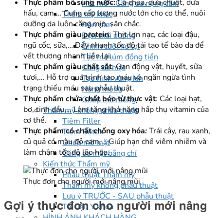
Thực phẩm bổ sung nước:
Cà chua, dưa chuột, dưa
Hút mỡ - Căng da nọng cằm
hấu, cam,… Cung cấp lượng nước lớn cho cơ thể, nuôi
Thẩm mỹ khác
dưỡng da luôn căng mịn, săn chắc.
Độn cằm
Thực phẩm giàu protein
: Thịt lợn nạc, các loại đậu,
Độn thái dương
ngũ cốc, sữa,… Đẩy nhanh tốc độ tái tạo tế bào da để
Chỉnh cười hở lợi
vết thương nhanh liền lại.
Tạo má lúm đồng tiền
Thực phẩm giàu chất sắt
: Gan động vật, huyết, sữa
Căng da mặt
tươi,… Hỗ trợ quá trình tạo máu và ngăn ngừa tình
Tạo hình vùng kín
trạng thiếu máu sau phẫu thuật.
Nâng mông
Thực phẩm chứa chất béo từ thực vật
: Các loại hạt,
Ghép mỡ mông
bơ, tinh dầu,… Làm tăng khả năng hấp thụ vitamin của
Thẩm mỹ không phẫu thuật
cơ thể.
Tiêm Filler
Thực phẩm có chất chống oxy hóa
:
Trái cây, rau xanh,
Tiêm Botox
củ quả có màu đỏ cam,… Giúp hạn chế viêm nhiễm và
Ghép mỡ mặt
làm chậm tốc độ lão hóa.
Căng da mặt bằng chỉ
Kiến thức Thẩm mỹ
Phẫu thuật Thẩm mỹ
Thực đơn cho người mới nâng mũi
Thẩm mỹ không phẫu thuật
Lưu ý TRƯỚC - SAU phẫu thuật
Gợi ý thực đơn cho người mới nâng
Tài liệu Y khoa
HÌNH ẢNH KHÁCH HÀNG