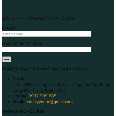
ĐĂNG KÝ NHẬN BẢN TIN VÀ ƯU ĐÃI
EMAIL*
Mong Muốn Của Bạn
PHẪU THUẬT THẨM MỸ BÁC SĨ KỲ Y DƯỢC
Địa chỉ:
- Cơ sở Nha Trang: 57-59 Cao Thắng, phường Phước
Long, Nha Trang, Khánh Hoà
Hotline:
0937 999 885
Email:
bacsikyyduoc@gmail.com
THÔNG TIN HŨU ÍCH