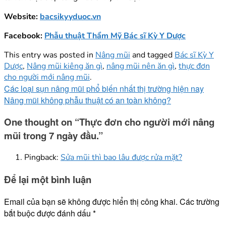
Website:
bacsikyyduoc.vn
Facebook:
Phẫu thuật Thẩm Mỹ Bác sĩ Kỳ Y Dược
This entry was posted in
Nâng mũi
and tagged
Bác sĩ Kỳ Y
Dược
,
Nâng mũi kiêng ăn gì
,
nâng mũi nên ăn gì
,
thực đơn
cho người mới nâng mũi
.
Các loại sụn nâng mũi phổ biến nhất thị trường hiện nay
Nâng mũi không phẫu thuật có an toàn không?
One thought on “
Thực đơn cho người mới nâng
mũi trong 7 ngày đầu.
”
Pingback:
Sửa mũi thì bao lâu được rửa mặt?
Để lại một bình luận
Email của bạn sẽ không được hiển thị công khai.
Các trường
bắt buộc được đánh dấu
*