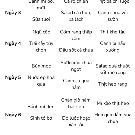
Bánh mì bơ,
Cá rô chiên
Thịt ba chỉ luộc
mứt
Ngày 3
Salad cà chua,
Canh chua với
Sữa tươi
xà lách
sườn
Ngũ cốc
Cơm rang thập
Thịt kho tàu
cẩm
Ngày 4
Trái cây tùy
Canh bí nấu
chọn
Đậu sốt cà chua
xương
Sườn xào chua
Bún mọc
Salad dưa chuột
ngọt
sốt mè rang
Ngày 5
Nước ép hoa
Canh củ quả
quả
Thịt heo rang
hầm
Chân giò hầm
Mì xào thịt heo
Bánh mì đen
hạt sen
Ngày 6
Hoa quả dầm sữa
Sinh tố bơ
Đỗ luộc hoặc
chua
xào tỏi