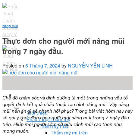
Skip
to
content
Nâng mũi
Thực đơn cho người mới nâng mũi
trong 7 ngày đầu.
Posted on
6 Tháng 7, 2024
by
NGUYỄN YẾN LINH
06
Th7
Chế độ chăm sóc và dinh dưỡng là một trong những yếu tố
quyết định kết quả phẫu thuật tạo hình dáng mũi. Vậy nâng
mũi nên ăn gì sẽ nhanh hồi phục? Trong bài viết hôm nay này
Giới thiệu
sẽ gợi ý thực đơn cho người mới nâng mũi trong 7 ngày đầu
Phẫu thuật thẩm mỹ
tiên. Hiúp mọi người sớm sở hữu cánh mũi cao thon như
Thẩm mỹ mắt
mong muốn.
Thẩm mỹ mí trên