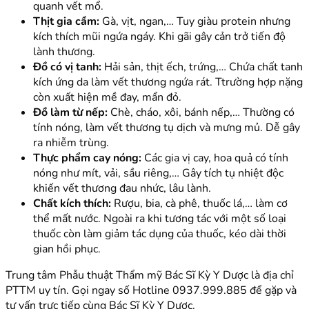
quanh vết mổ.
Thịt gia cầm:
Gà, vịt, ngan,… Tuy giàu protein nhưng
kích thích mũi ngứa ngáy. Khi gãi gây cản trở tiến độ
lành thương.
Đồ có vị tanh:
Hải sản, thịt ếch, trứng,… Chứa chất tanh
kích ứng da làm vết thương ngứa rát. Ttrường hợp nặng
còn xuất hiện mề đay, mẩn đỏ.
Đồ làm từ nếp:
Chè, cháo, xôi, bánh nếp,… Thường có
tính nóng, làm vết thương tụ dịch và mưng mủ. Dễ gây
ra nhiễm trùng.
Thực phẩm cay nóng:
Các gia vị cay, hoa quả có tính
nóng như mít, vải, sầu riêng,… Gây tích tụ nhiệt độc
khiến vết thương đau nhức, lâu lành.
Chất kích thích:
Rượu, bia, cà phê, thuốc lá,… làm cơ
thể mất nước. Ngoài ra khi tương tác với một số loại
thuốc còn làm giảm tác dụng của thuốc, kéo dài thời
gian hồi phục.
Trung tâm Phẫu thuật Thẩm mỹ Bác Sĩ Kỳ Y Dược là địa chỉ
PTTM uy tín. Gọi ngay số Hotline 0937.999.885 để gặp và
tư vấn trực tiếp cùng Bác Sĩ Kỳ Y Dược.