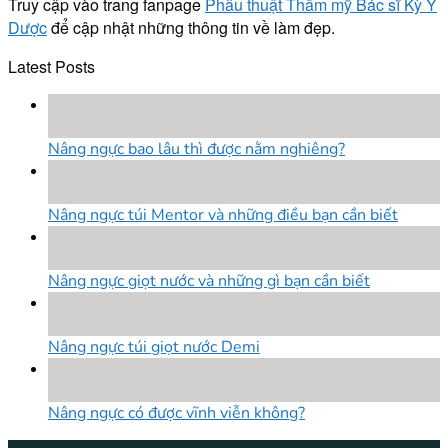
Truy cập vào trang fanpage
Phẫu thuật Thẩm mỹ Bác sĩ Kỳ Y
Dược
để cập nhật những thông tin về làm đẹp.
Latest Posts
18
Th8
Nâng ngực bao lâu thì được nằm nghiêng?
18
Th8
Nâng ngực túi Mentor và những điều bạn cần biết
18
Th8
Nâng ngực giọt nước và những gì bạn cần biết
18
Th8
Nâng ngực túi giọt nước Demi
18
Th8
Nâng ngực có được vĩnh viễn không?