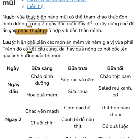
mũi
Liên hệ
Người vừa thực hiện nâng mũi có thể tham khảo thực đơn
dinh dưỡng trong 7 ngày đầu dưới đây để tự xây dựng chế độ
ăn sau phẫu thuật phù hợp với bản thân mình.
Đặt lịch ngay
Lưu ý:
Nên chế biến các món ăn mềm và nêm gia vị vừa phải.
Tránh đồ có kết cấu cứng, dai hay quá nóng có hơi bốc lên
gây ảnh hưởng xấu tới mũi.
Ngày
Bữa sáng
Bữa trưa
Bữa tối
Cháo dinh
Cháo thịt băm
Súp rau và nấm
dưỡng
Ngày
Salad rau xanh,
đầu
Sữa chua
Hoa quả mềm
bơ
Cơm gạo lứt
Thịt heo hầm
Cháo yến mạch
khoai
Ngày 2
Canh bí đỏ nấu
Chuối chín
thịt
Củ quả luộc