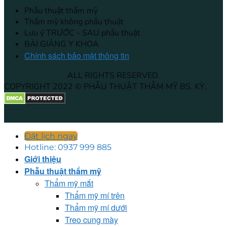
Phẫu thuật thẩm mỹ
Thẩm mỹ không phẫu thuật
Lưu ý TRƯỚC - SAU phẫu thuật
BÀI GIẢNG Y KHOA
Chính sách bảo mật thông tin
ALL RIGHTS RESERVED.
COPYRIGHT 2022 © PHẪU THUẬT THẪM MỸ BS. KỲ.
Đặt lịch ngay
Hotline: 0937 999 885
Giới thiệu
Phẫu thuật thẩm mỹ
Thẩm mỹ mắt
Thẩm mỹ mí trên
Thẩm mỹ mí dưới
Treo cung mày