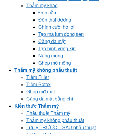
Thẩm mỹ khác
Độn cằm
Độn thái dương
Chỉnh cười hở lợi
Tạo má lúm đồng tiền
Căng da mặt
Tạo hình vùng kín
Nâng mông
Ghép mỡ mông
Thẩm mỹ không phẫu thuật
Tiêm Filler
Tiêm Botox
Ghép mỡ mặt
Căng da mặt bằng chỉ
Kiến thức Thẩm mỹ
Phẫu thuật Thẩm mỹ
Thẩm mỹ không phẫu thuật
Lưu ý TRƯỚC – SAU phẫu thuật