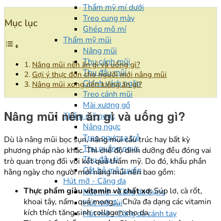
Thẩm mỹ mí dưới
Treo cung mày
Mục lục
Ghép mô mí
Thẩm mỹ mũi
Nâng mũi
Thu cánh mũi
Nâng mũi nên ăn gì và uống gì?
Thu đầu mũi
Gợi ý thực đơn cho người mới nâng mũi
Chỉnh vách ngăn
Nâng mũi xong nên kiêng ăn gì?
Treo cánh mũi
Mài xương gồ
Nâng mũi nên ăn gì và uống gì?
Thẩm mỹ ngực
Nâng ngực
Treo ngực sa trễ
Dù là nâng mũi bọc sụn, nâng mũi cấu trúc hay bất kỳ
Thu quầng ngực
phương pháp nào khác. Thì chế độ dinh dưỡng đều đóng vai
Thu đầu ti
trò quan trọng đối với kết quả thẩm mỹ. Do đó, khẩu phần
Cắt bỏ mô tuyến
hằng ngày cho người mới nâng mũi nên bao gồm:
Hút mỡ - Căng da
Thực phẩm giàu vitamin và chất xơ:
Súp lơ, cà rốt,
Hút mỡ - Căng da bụng
khoai tây, nấm, quả mọng,… Chứa đa dạng các vitamin
Hút mỡ đùi
kích thích tăng sinh collagen cho da.
Hút mỡ - Căng da cánh tay