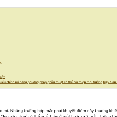
h:
uật
 Điều chỉnh mí bằng phương pháp phẫu thuật có thể cải thiện mọi trường hợp. Sau
i bờ mi. Những trường hợp mắc phải khuyết điểm này thường kh
hường gặp và nó có thể xuất hiện ở một hoặc cả 2 mắt. Thông t