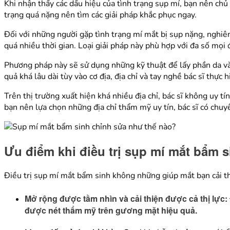
Khi nhận thấy các dấu hiệu của tình trạng sụp mí, bạn nên ch
trạng quá nặng nên tìm các giải pháp khắc phục ngay.
Đối với những người gặp tình trạng mí mắt bị sụp nặng, nghiêm
quá nhiều thời gian. Loại giải pháp này phù hợp với đa số mọi
Phương pháp này sẽ sử dụng những kỹ thuật để lấy phần da và 
quả khá lâu dài tùy vào cơ địa, địa chỉ và tay nghề bác sĩ thực h
Trên thị trường xuất hiện khá nhiều địa chỉ, bác sĩ không uy t
bạn nên lựa chọn những địa chỉ thẩm mỹ uy tín, bác sĩ có chuy
Ưu điểm khi điều trị sụp mí mắt bẩm 
Điều trị sụp mí mắt bẩm sinh không những giúp mắt bạn cải th
Mở rộng được tầm nhìn và cải thiện được cả thị lực:
được nét thẩm mỹ trên gương mặt hiệu quả.