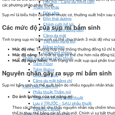
Hút mỡ - Căng da nọng cằm
các phương pháp phẫu thuật.
Thẩm mỹ khác
Độn cằm
Sụp mí là biểu hiện của bệnh nhược cơ, thường xuất hiện sau 
Độn thái dương
Chỉnh cười hở lợi
Các mức độ của sụp mí bẩm sinh
Tạo má lúm đồng tiền
Căng da mặt
Tình trạng sụp mí bẩm sinh có thể chia thành 3 mức độ như sa
Tạo hình vùng kín
Nâng mông
Mức độ nhẹ:
Trường hợp này thông thường đồng tử chỉ b
Ghép mỡ mông
Mức độ nặng:
Mí mắt bị sụp có thể che hơn nửa đồng tử,
Thẩm mỹ không phẫu thuật
Mức độ nguy hiểm:
Tình trạng mí mắt sụp quá phần trun
Tiêm Filler
Tiêm Botox
Nguyên nhân gây ra sụp mí bẩm sinh
Ghép mỡ mặt
Căng da mặt bằng chỉ
Sụp mí bẩm sinh có thể xuất hiện do nhiều nguyên nhân khác 
Kiến thức Thẩm mỹ
Phẫu thuật Thẩm mỹ
Do ảnh hưởng của cơ nâng mi:
Thẩm mỹ không phẫu thuật
Lưu ý TRƯỚC - SAU phẫu thuật
Theo các thống kê cho thấy nguyên nhân này chiếm khoản
Tài liệu Y khoa
thể bị thay thế bằng các tổ chức mỡ. Chính vì sự bất th
HÌNH ẢNH KHÁCH HÀNG