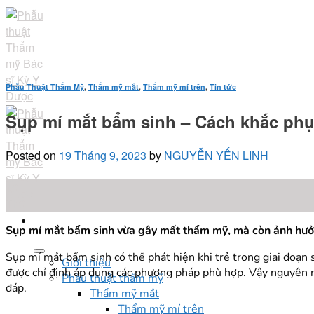
Skip
to
content
Phẫu Thuật Thẩm Mỹ
,
Thẩm mỹ mắt
,
Thẩm mỹ mí trên
,
Tin tức
Sụp mí mắt bẩm sinh – Cách khắc ph
Posted on
19 Tháng 9, 2023
by
NGUYỄN YẾN LINH
19
Th9
Sụp mí mắt bẩm sinh vừa gây mất thẩm mỹ, mà còn ảnh hưởn
Sụp mí mắt bẩm sinh có thể phát hiện khi trẻ trong giai đoạn 
Giới thiệu
được chỉ định áp dụng các phương pháp phù hợp. Vậy nguyên nhâ
Phẫu thuật thẩm mỹ
đáp.
Thẩm mỹ mắt
Thẩm mỹ mí trên