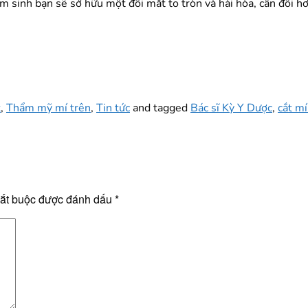
 sinh bạn sẽ sở hữu một đôi mắt to tròn và hài hòa, cân đối h
t
,
Thẩm mỹ mí trên
,
Tin tức
and tagged
Bác sĩ Kỳ Y Dược
,
cắt mí
bắt buộc được đánh dấu
*