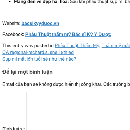
Mang đến vẻ đẹp hài hòa:
Sau khi phẫu thuật sụp mí bẩm
Website:
bacsikyyduoc.vn
Facebook:
Phẫu Thuật thẩm mỹ Bác sĩ Kỳ Y Dược
This entry was posted in
Phẫu Thuật Thẩm Mỹ
,
Thẩm mỹ mắ
CA regional-rechard.s. snell 8th ed
Sụp mí mắt lớn tuổi sẽ như thế nào?
Để lại một bình luận
Email của bạn sẽ không được hiển thị công khai.
Các trường 
Bình luận
*