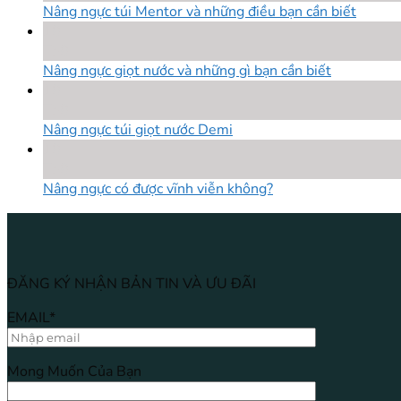
Nâng ngực túi Mentor và những điều bạn cần biết
18
Th8
Nâng ngực giọt nước và những gì bạn cần biết
18
Th8
Nâng ngực túi giọt nước Demi
18
Th8
Nâng ngực có được vĩnh viễn không?
ĐĂNG KÝ NHẬN BẢN TIN VÀ ƯU ĐÃI
EMAIL*
Mong Muốn Của Bạn