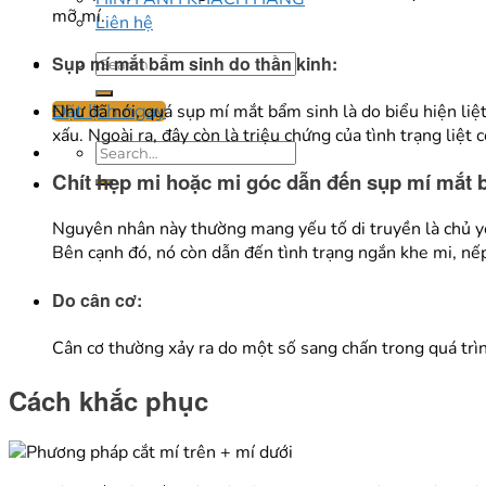
mỡ mí.
Liên hệ
Sụp mí mắt bẩm sinh do thần kinh:
Như đã nói, quá sụp mí mắt bẩm sinh là do biểu hiện liệt
Đặt lịch ngay
xấu. Ngoài ra, đây còn là triệu chứng của tình trạng liệt 
Chít hẹp mi hoặc mi góc dẫn đến sụp mí mắt 
Nguyên nhân này thường mang yếu tố di truyền là chủ yếu
Bên cạnh đó, nó còn dẫn đến tình trạng ngắn khe mi, nếp
Do cân cơ:
Cân cơ thường xảy ra do một số sang chấn trong quá trìn
Cách khắc phục