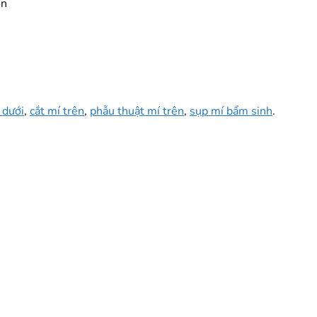
ơn
 dưới
,
cắt mí trên
,
phẫu thuật mí trên
,
sụp mí bẩm sinh
.