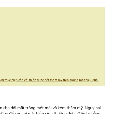
 khi thực hiện còn cải thiện được nét thẩm mỹ trên gương mặt hiệu quả.
iến cho đôi mắt trông mệt mỏi và kém thẩm mỹ. Nguy hại
hường để sụp mí mắt bẩm sinh thường được điều trị bằng