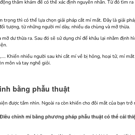
ủ động thăm khám để có thể xác định nguyên nhân. Từ đó tìm ra 
 trọng thì có thể lựa chọn giải pháp cắt mí mắt. Đây là giải p
 đối tượng, từ những người mí dày, nhiều da chùng và mỡ thừa.
mỡ dư thừa ra. Sau đó sẽ sử dụng chỉ để khâu lại nhằm định hì
iện.
ín,…. Khiến nhiều người sau khi cắt mí về bị hỏng, hoại tử, mí 
ên môn và tay nghề giỏi.
sinh bằng phẫu thuật
iện được tầm nhìn. Ngoài ra còn khiến cho đôi mắt của bạn trở 
Điều chỉnh mí bằng phương pháp phẫu thuật có thể cải thiệ