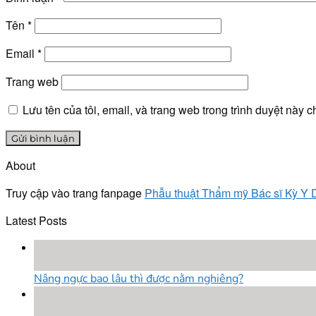
Tên
*
Email
*
Trang web
Lưu tên của tôi, email, và trang web trong trình duyệt này ch
About
Truy cập vào trang fanpage
Phẫu thuật Thẩm mỹ Bác sĩ Kỳ Y
Latest Posts
18
Th8
Nâng ngực bao lâu thì được nằm nghiêng?
18
Th8