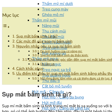
Thẩm mỹ mí dưới
Treo cung mày
Ghép mô mí
Mục lục
Thẩm mỹ mũi
Nâng mũi
Thu cánh mũi
Sụp mắt bẩm sinh là gì?
Thu đầu mũi
Các mức độ của sụp mí bẩm sinh
Chỉnh vách ngăn
Nguyên nhân gây ra sụp mí bẩm sinh
Treo cánh mũi
Do ảnh hưởng của cơ nâng mi:
Mài xương gồ
Sụp mí mắt bẩm sinh do thần kinh:
Thẩm mỹ ngực
Chít hẹp mi hoặc mi góc dẫn đến sụp mí mắt bẩm sin
Nâng ngực
Do cân cơ:
Cách khắc phục
Treo ngực sa trễ
Ưu điểm khi điều trị sụp mí mắt bẩm sinh bằng phẫu th
Thu quầng ngực
Mở rộng được tầm nhìn và cải thiện được cả thị lực:
Thu đầu ti
Cắt bỏ mô tuyến
Hút mỡ - Căng da
Sụp mắt bẩm sinh là gì?
Hút mỡ - Căng da bụng
Hút mỡ đùi
Sụp mí mắt bẩm sinh là tình trạng mí mắt bị sa xuống so vớ
Hút mỡ - Căng da cánh tay
hơn, nó có thể ảnh hưởng đến tầm nhìn, đây là một bệnh lý t