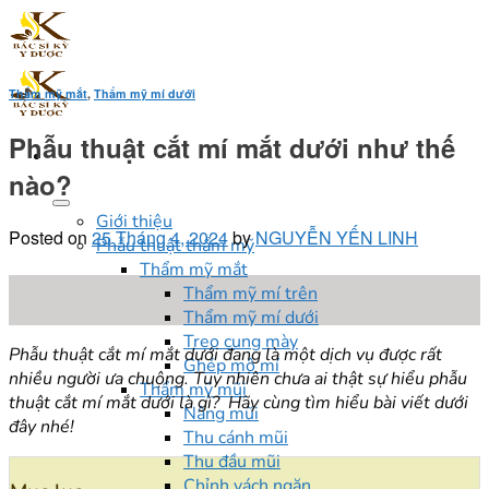
Skip
to
content
Thẩm mỹ mắt
,
Thẩm mỹ mí dưới
Phẫu thuật cắt mí mắt dưới như thế
nào?
Giới thiệu
Posted on
25 Tháng 4, 2024
by
NGUYỄN YẾN LINH
Phẫu thuật thẩm mỹ
Thẩm mỹ mắt
25
Thẩm mỹ mí trên
Th4
Thẩm mỹ mí dưới
Treo cung mày
Phẫu thuật cắt mí mắt dưới đang là một dịch vụ được rất
Ghép mô mí
nhiều người ưa chuộng. Tuy nhiên chưa ai thật sự hiểu phẫu
Thẩm mỹ mũi
thuật cắt mí mắt dưới là gì? Hãy cùng tìm hiểu bài viết dưới
Nâng mũi
đây nhé!
Thu cánh mũi
Thu đầu mũi
Chỉnh vách ngăn