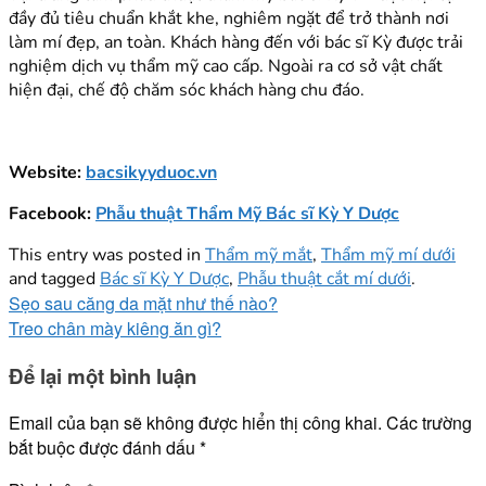
đầy đủ tiêu chuẩn khắt khe, nghiêm ngặt để trở thành nơi
làm mí đẹp, an toàn. Khách hàng đến với bác sĩ Kỳ được trải
nghiệm dịch vụ thẩm mỹ cao cấp. Ngoài ra cơ sở vật chất
hiện đại, chế độ chăm sóc khách hàng chu đáo.
Website:
bacsikyyduoc.vn
Facebook:
Phẫu thuật Thẩm Mỹ Bác sĩ Kỳ Y Dược
This entry was posted in
Thẩm mỹ mắt
,
Thẩm mỹ mí dưới
and tagged
Bác sĩ Kỳ Y Dược
,
Phẫu thuật cắt mí dưới
.
Sẹo sau căng da mặt như thế nào?
Treo chân mày kiêng ăn gì?
Để lại một bình luận
Email của bạn sẽ không được hiển thị công khai.
Các trường
bắt buộc được đánh dấu
*