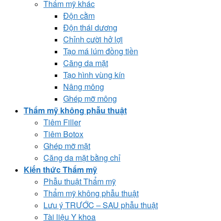
Thẩm mỹ khác
Độn cằm
Độn thái dương
Chỉnh cười hở lợi
Tạo má lúm đồng tiền
Căng da mặt
Tạo hình vùng kín
Nâng mông
Ghép mỡ mông
Thẩm mỹ không phẫu thuật
Tiêm Filler
Tiêm Botox
Ghép mỡ mặt
Căng da mặt bằng chỉ
Kiến thức Thẩm mỹ
Phẫu thuật Thẩm mỹ
Thẩm mỹ không phẫu thuật
Lưu ý TRƯỚC – SAU phẫu thuật
Tài liệu Y khoa