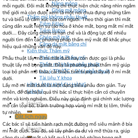
Nâng mông
mỗi người. Đôi mắt không chỉ thực hiện chức năng nhìn ngắm
Ghép mỡ mông
thế giới mà còn được xem là một nơi chưa đựng những tâm
Thẩm mỹ không phẫu thuật
tư và biểu lộ cảm xúc của con người. Theo thời gian thì mắt
Tiêm Filler
cũng dần xuất hiện sự lão hóa ở khóe mắt, bọng mắt mí mắt
Tiêm Botox
dưới…. Đây cũng chính là hạn chế và là động lực để nhiều
Ghép mỡ mặt
người tìm đến các phương pháp thẩm mỹ mắt để khắc phục
Căng da mặt bằng chỉ
hiệu quả những vấn đề này.
Kiến thức Thẩm mỹ
Phẫu thuật Thẩm mỹ
Phẫu thuật lấy mỡ mí mắt dưới hay còn được gọi là phẫu
Thẩm mỹ không phẫu thuật
thuật lấy mỡ bọng mắt. Đây là phương pháp thẩm mỹ giúp
Lưu ý TRƯỚC - SAU phẫu thuật
loại bỏ phần mỡ thừa, cải thiện tình trạng chảy xệ ở mí mắt
Tài liệu Y khoa
dưới.
HÌNH ẢNH KHÁCH HÀNG
Lấy mỡ mí mắt dưới là một dạng tiểu phẫu đơn giản. Tuy
Liên hệ
nhiên, để đạt hiệu quả thì bác sĩ thực hiện cần có chuyên
môn và kinh nghiệm. Điều này giúp đánh giá chính xác lượng
mỡ cần loại bỏ, tránh trường hợp vùng mí mắt bị lõm, thiếu
tự nhiên.
Đặt lịch ngay
Các bác sĩ sẽ tiến hành rạch một đường mổ siêu mảnh ở bía
mí mắt dưới. Sau đó, sẽ lấy phần da dư và mỡ thừa ra, giúp
căng da vùng mắt và kết quả là xóa bỏ những bọng mỡ.