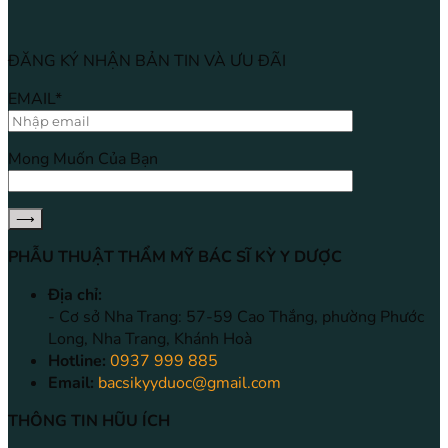
ĐĂNG KÝ NHẬN BẢN TIN VÀ ƯU ĐÃI
EMAIL*
Mong Muốn Của Bạn
PHẪU THUẬT THẨM MỸ BÁC SĨ KỲ Y DƯỢC
Địa chỉ:
- Cơ sở Nha Trang: 57-59 Cao Thắng, phường Phước
Long, Nha Trang, Khánh Hoà
Hotline:
0937 999 885
Email:
bacsikyyduoc@gmail.com
THÔNG TIN HŨU ÍCH