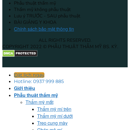
Phẫu thuật thẩm mỹ
Thẩm mỹ không phẫu thuật
Lưu ý TRƯỚC - SAU phẫu thuật
BÀI GIẢNG Y KHOA
Chính sách bảo mật thông tin
ALL RIGHTS RESERVED.
COPYRIGHT 2022 © PHẪU THUẬT THẪM MỸ BS. KỲ.
Đặt lịch ngay
Hotline: 0937 999 885
Giới thiệu
Phẫu thuật thẩm mỹ
Thẩm mỹ mắt
Thẩm mỹ mí trên
Thẩm mỹ mí dưới
Treo cung mày
Ghép mô mí