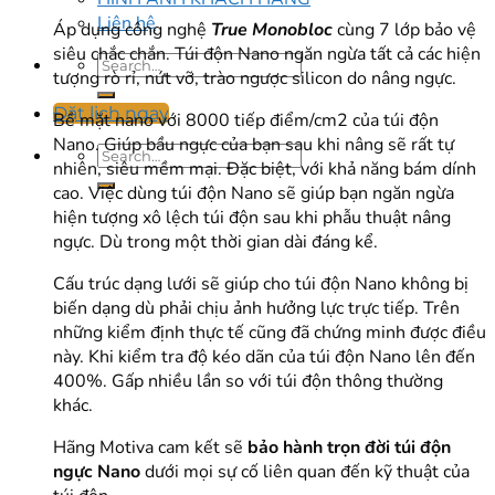
Liên hệ
Áp dụng công nghệ
True Monobloc
cùng 7 lớp bảo vệ
siêu chắc chắn. Túi độn Nano ngăn ngừa tất cả các hiện
tượng rò rỉ, nứt vỡ, trào ngược silicon do nâng ngực.
Đặt lịch ngay
Bề mặt nano với 8000 tiếp điểm/cm2 của túi độn
Nano. Giúp bầu ngực của bạn sau khi nâng sẽ rất tự
nhiên, siêu mềm mại. Đặc biệt, với khả năng bám dính
cao. Việc dùng túi độn Nano sẽ giúp bạn ngăn ngừa
hiện tượng xô lệch túi độn sau khi phẫu thuật nâng
ngực. Dù trong một thời gian dài đáng kể.
Cấu trúc dạng lưới sẽ giúp cho túi độn Nano không bị
biến dạng dù phải chịu ảnh hưởng lực trực tiếp. Trên
những kiểm định thực tế cũng đã chứng minh được điều
này. Khi kiểm tra độ kéo dãn của túi độn Nano lên đến
400%. Gấp nhiều lần so với túi độn thông thường
khác.
Hãng Motiva cam kết sẽ
bảo hành trọn đời túi độn
ngực Nano
dưới mọi sự cố liên quan đến kỹ thuật của