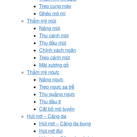
Treo cung mày
Ghép mô mí
Thẩm mỹ mũi
Nâng mũi
Thu cánh mũi
Thu đầu mũi
Chỉnh vách ngăn
Treo cánh mũi
Mài xương gồ
Thẩm mỹ ngực
Nâng ngực
Treo ngực sa trễ
Thu quầng ngực
Thu đầu ti
Cắt bỏ mô tuyến
Hút mỡ – Căng da
Hút mỡ – Căng da bụng
Hút mỡ đùi