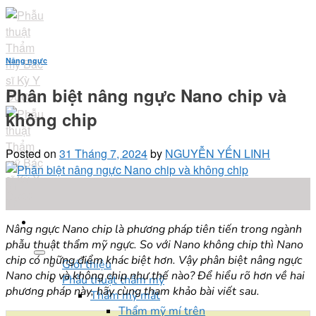
Skip
to
content
Nâng ngực
Phân biệt nâng ngực Nano chip và
không chip
Posted on
31 Tháng 7, 2024
by
NGUYỄN YẾN LINH
31
Th7
Nâng ngực Nano chip là phương pháp tiên tiến trong ngành
phẫu thuật thẩm mỹ ngực. So với Nano không chip thì Nano
chip có những điểm khác biệt hơn. Vậy phân biệt nâng ngực
Giới thiệu
Nano chip và không chip như thế nào? Để hiểu rõ hơn về hai
Phẫu thuật thẩm mỹ
phương pháp này, hãy cùng tham khảo bài viết sau.
Thẩm mỹ mắt
Thẩm mỹ mí trên