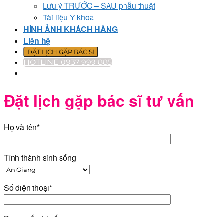
Lưu ý TRƯỚC – SAU phẫu thuật
Tài liệu Y khoa
HÌNH ẢNH KHÁCH HÀNG
Liên hệ
ĐẶT LỊCH GẶP BÁC SĨ
HOTLINE 0937 999 885
Đặt lịch gặp bác sĩ tư vấn
Họ và tên*
Tỉnh thành sinh sống
Số điện thoại*