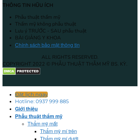
THÔNG TIN HŨU ÍCH
Phẫu thuật thẩm mỹ
Thẩm mỹ không phẫu thuật
Lưu ý TRƯỚC - SAU phẫu thuật
BÀI GIẢNG Y KHOA
Chính sách bảo mật thông tin
ALL RIGHTS RESERVED.
COPYRIGHT 2022 © PHẪU THUẬT THẪM MỸ BS. KỲ.
Đặt lịch ngay
Hotline: 0937 999 885
Giới thiệu
Phẫu thuật thẩm mỹ
Thẩm mỹ mắt
Thẩm mỹ mí trên
Thẩm mỹ mí dưới