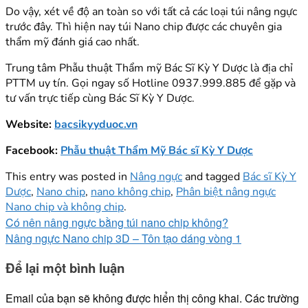
Do vậy, xét về độ an toàn so với tất cả các loại túi nâng ngực
trước đây. Thì hiện nay túi Nano chip được các chuyên gia
thẩm mỹ đánh giá cao nhất.
Trung tâm Phẫu thuật Thẩm mỹ Bác Sĩ Kỳ Y Dược là địa chỉ
PTTM uy tín. Gọi ngay số Hotline 0937.999.885 để gặp và
tư vấn trực tiếp cùng Bác Sĩ Kỳ Y Dược.
Website:
bacsikyyduoc.vn
Facebook:
Phẫu thuật Thẩm Mỹ Bác sĩ Kỳ Y Dược
This entry was posted in
Nâng ngực
and tagged
Bác sĩ Kỳ Y
Dược
,
Nano chip
,
nano không chip
,
Phân biệt nâng ngực
Nano chip và không chip
.
Có nên nâng ngực bằng túi nano chip không?
Nâng ngực Nano chip 3D – Tôn tạo dáng vòng 1
Để lại một bình luận
Email của bạn sẽ không được hiển thị công khai.
Các trường