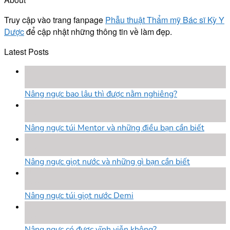
Truy cập vào trang fanpage
Phẫu thuật Thẩm mỹ Bác sĩ Kỳ Y
Dược
để cập nhật những thông tin về làm đẹp.
Latest Posts
18
Th8
Nâng ngực bao lâu thì được nằm nghiêng?
18
Th8
Nâng ngực túi Mentor và những điều bạn cần biết
18
Th8
Nâng ngực giọt nước và những gì bạn cần biết
18
Th8
Nâng ngực túi giọt nước Demi
18
Th8
Nâng ngực có được vĩnh viễn không?