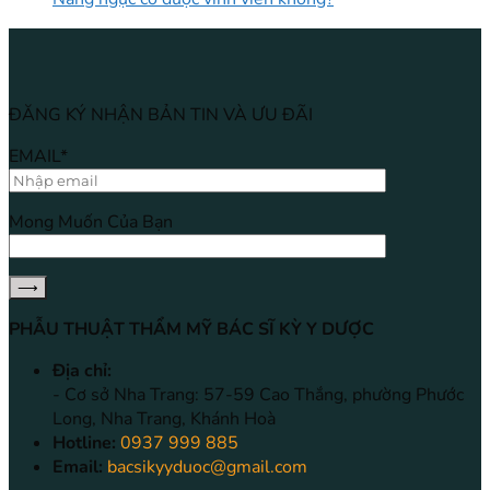
ĐĂNG KÝ NHẬN BẢN TIN VÀ ƯU ĐÃI
EMAIL*
Mong Muốn Của Bạn
PHẪU THUẬT THẨM MỸ BÁC SĨ KỲ Y DƯỢC
Địa chỉ:
- Cơ sở Nha Trang: 57-59 Cao Thắng, phường Phước
Long, Nha Trang, Khánh Hoà
Hotline:
0937 999 885
Email:
bacsikyyduoc@gmail.com