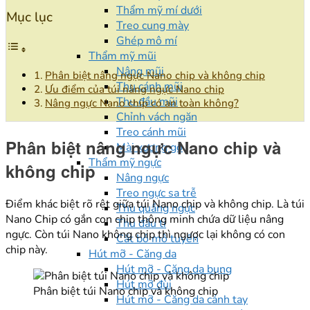
Thẩm mỹ mí dưới
Mục lục
Treo cung mày
Ghép mô mí
Thẩm mỹ mũi
Nâng mũi
Phân biệt nâng ngực Nano chip và không chip
Thu cánh mũi
Ưu điểm của túi nâng ngực Nano chip
Thu đầu mũi
Nâng ngực Nano chip có an toàn không?
Chỉnh vách ngăn
Treo cánh mũi
Phân biệt nâng ngực Nano chip và
Mài xương gồ
Thẩm mỹ ngực
không chip
Nâng ngực
Treo ngực sa trễ
Điểm khác biệt rõ rệt giữa túi Nano chip và không chip. Là túi
Thu quầng ngực
Nano Chip có gắn con chip thông minh chứa dữ liệu nâng
Thu đầu ti
ngực. Còn túi Nano không chip thì ngược lại không có con
Cắt bỏ mô tuyến
chip này.
Hút mỡ - Căng da
Hút mỡ - Căng da bụng
Hút mỡ đùi
Phân biệt túi Nano chip và không chip
Hút mỡ - Căng da cánh tay