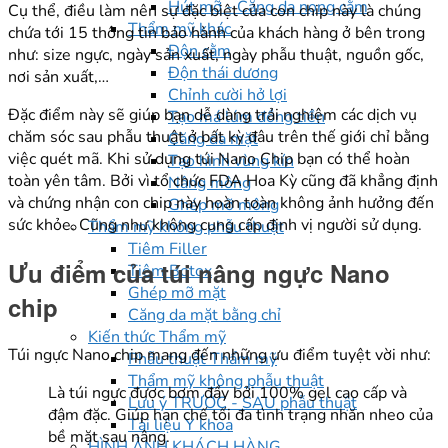
Hút mỡ - Căng da nọng cằm
Cụ thể, điều làm nên sự đặc biệt của con chip này là chúng
Thẩm mỹ khác
chứa tới 15 thông tin bảo hành của khách hàng ở bên trong
Độn cằm
như: size ngực, ngày sản xuất, ngày phẫu thuật, nguồn gốc,
Độn thái dương
nơi sản xuất,…
Chỉnh cười hở lợi
Đặc điểm này sẽ giúp bạn dễ dàng trải nghiệm các dịch vụ
Tạo má lúm đồng tiền
chăm sóc sau phẫu thuật ở bất kỳ đâu trên thế giới chỉ bằng
Căng da mặt
việc quét mã. Khi sử dụng túi Nano Chip bạn có thể hoàn
Tạo hình vùng kín
toàn yên tâm. Bởi vì tổ chức FDA Hoa Kỳ cũng đã khẳng định
Nâng mông
và chứng nhận con chip này hoàn toàn không ảnh hưởng đến
Ghép mỡ mông
sức khỏe. Cũng như không cung cấp định vị người sử dụng.
Thẩm mỹ không phẫu thuật
Tiêm Filler
Ưu điểm của túi nâng ngực Nano
Tiêm Botox
Ghép mỡ mặt
chip
Căng da mặt bằng chỉ
Kiến thức Thẩm mỹ
Túi ngực Nano chip mang đến những ưu điểm tuyệt vời như:
Phẫu thuật Thẩm mỹ
Thẩm mỹ không phẫu thuật
Là túi ngực được bơm đầy bởi 100% gel cao cấp và
Lưu ý TRƯỚC - SAU phẫu thuật
đậm đặc. Giúp hạn chế tối đa tình trạng nhăn nheo của
Tài liệu Y khoa
bề mặt sau nâng.
HÌNH ẢNH KHÁCH HÀNG