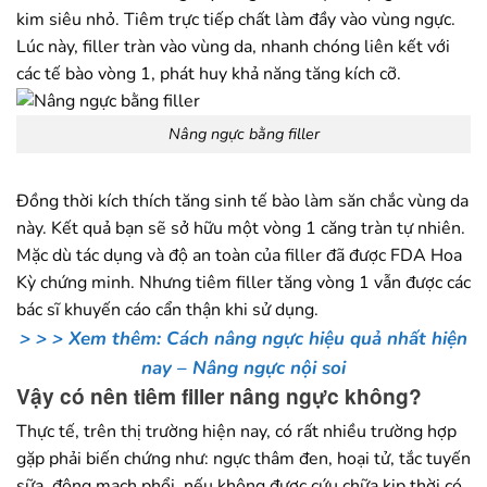
kim siêu nhỏ. Tiêm trực tiếp chất làm đầy vào vùng ngực.
Lúc này, filler tràn vào vùng da, nhanh chóng liên kết với
các tế bào vòng 1, phát huy khả năng tăng kích cỡ.
Nâng ngực bằng filler
Đồng thời kích thích tăng sinh tế bào làm săn chắc vùng da
này. Kết quả bạn sẽ sở hữu một vòng 1 căng tràn tự nhiên.
Mặc dù tác dụng và độ an toàn của filler đã được FDA Hoa
Kỳ chứng minh. Nhưng tiêm filler tăng vòng 1 vẫn được các
bác sĩ khuyến cáo cẩn thận khi sử dụng.
> > > Xem thêm: Cách nâng ngực hiệu quả nhất hiện
nay – Nâng ngực nội soi
Vậy có nên tiêm filler nâng ngực không?
Thực tế, trên thị trường hiện nay, có rất nhiều trường hợp
gặp phải biến chứng như: ngực thâm đen, hoại tử, tắc tuyến
sữa, động mạch phổi, nếu không được cứu chữa kịp thời có