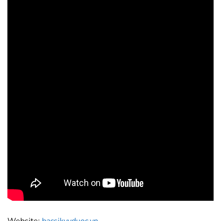
Website:
bacsikyyduoc.vn