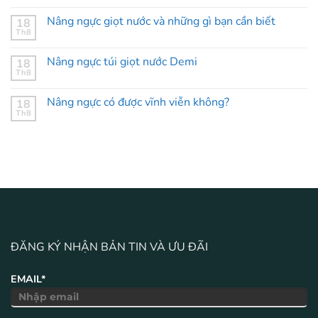
Nâng ngực giọt nước và những gì bạn cần biết
18
Th8
Nâng ngực túi giọt nước Demi
18
Th8
Nâng ngực có được vĩnh viễn không?
18
Th8
ĐĂNG KÝ NHẬN BẢN TIN VÀ ƯU ĐÃI
EMAIL*