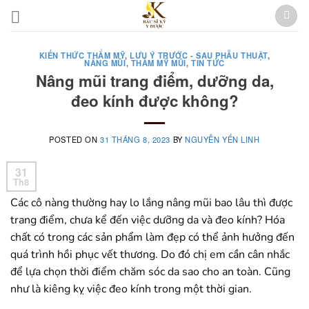
Skip
to
content
KIẾN THỨC THẨM MỸ
,
LƯU Ý TRƯỚC - SAU PHẪU THUẬT
,
NÂNG MŨI
,
THẨM MỸ MŨI
,
TIN TỨC
Nâng mũi trang điểm, dưỡng da,
đeo kính được không?
POSTED ON
31 THÁNG 8, 2023
BY
NGUYỄN YẾN LINH
31
Th8
Các cô nàng thường hay lo lắng nâng mũi bao lâu thì được
trang điểm, chưa kể đến việc dưỡng da và đeo kính? Hóa
chất có trong các sản phẩm làm đẹp có thể ảnh hưởng đến
quá trình hồi phục vết thương. Do đó chị em cần cân nhắc
để lựa chọn thời điểm chăm sóc da sao cho an toàn. Cũng
như là kiêng kỵ việc đeo kính trong một thời gian.