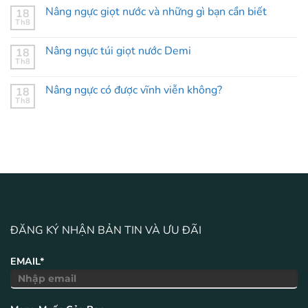
Nâng ngực giọt nước và những gì bạn cần biết
18
Th8
Nâng ngực túi giọt nước Demi
18
Th8
Nâng ngực có được vĩnh viễn không?
18
Th8
ĐĂNG KÝ NHẬN BẢN TIN VÀ ƯU ĐÃI
EMAIL*