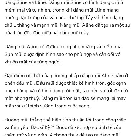
dáng Sline và Lline. Dáng mũi Sline có hình dạng chữ S
mềm mại và tự nhiên, trong khi dáng mũi Lline mang
những đặc trưng của văn hóa phương Tây với hình dạng
chữ L thẳng và mạnh mẽ. Nâng mũi Aline đã tạo ra một sự
hòa trộn độc đáo giữa hai dáng mũi này.
Dáng mũi Aline có đường cong nhẹ nhàng và mềm mại.
Sụn mũi được định hình sao cho phù hợp và cân đối với
khuôn mặt của từng người.
Đặc điểm nổi bật của phương pháp nâng mũi Aline nằm ở
phần đầu mũi. Đầu mũi được thiết kế hình tròn, góc cạnh
nhẹ nhàng, và có hình dạng túi mật, tạo nên sự tốt đẹp từ
mặt phong thuỷ. Dáng mũi tròn kín đáo sẽ mang lại may
mắn và sự thịnh vượng trong cuộc sống.
Đường mũi thẳng thể hiện tính thuận lợi trong công việc
và tình yêu. Bác sĩ Kỳ Y Dược đã kết hợp sự tinh tế của
thẩm mỹ và nguyên lý phong thuỷ để tạo ra dáng mũi