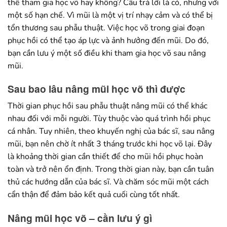
thể tham gia học võ hay không? Câu trả lời là có, nhưng với
một số hạn chế. Vì mũi là một vị trí nhạy cảm và có thể bị
tổn thương sau phẫu thuật. Việc học võ trong giai đoạn
phục hồi có thể tạo áp lực và ảnh hưởng đến mũi. Do đó,
bạn cần lưu ý một số điều khi tham gia học võ sau nâng
mũi.
Sau bao lâu nâng mũi học võ thì được
Thời gian phục hồi sau phẫu thuật nâng mũi có thể khác
nhau đối với mỗi người. Tùy thuộc vào quá trình hồi phục
cá nhân. Tuy nhiên, theo khuyến nghị của bác sĩ, sau nâng
mũi, bạn nên chờ ít nhất 3 tháng trước khi học võ lại. Đây
là khoảng thời gian cần thiết để cho mũi hồi phục hoàn
toàn và trở nên ổn định. Trong thời gian này, bạn cần tuân
thủ các hướng dẫn của bác sĩ. Và chăm sóc mũi một cách
cẩn thận để đảm bảo kết quả cuối cùng tốt nhất.
Nâng mũi học võ – cần lưu ý gì