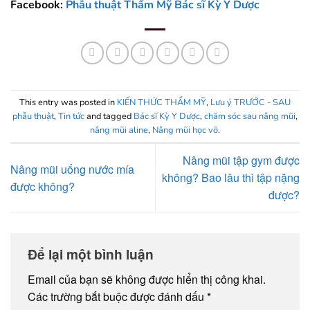
Facebook:
Phẫu thuật Thẩm Mỹ Bác sĩ Kỳ Y Dược
This entry was posted in
KIẾN THỨC THẨM MỸ
,
Lưu ý TRƯỚC - SAU
phẫu thuật
,
Tin tức
and tagged
Bác sĩ Kỳ Y Dược
,
chăm sóc sau nâng mũi
,
nâng mũi aline
,
Nâng mũi học võ
.
Nâng mũi tập gym được
Nâng mũi uống nước mía
không? Bao lâu thì tập nặng
được không?
được?
Để lại một bình luận
Email của bạn sẽ không được hiển thị công khai.
Các trường bắt buộc được đánh dấu
*