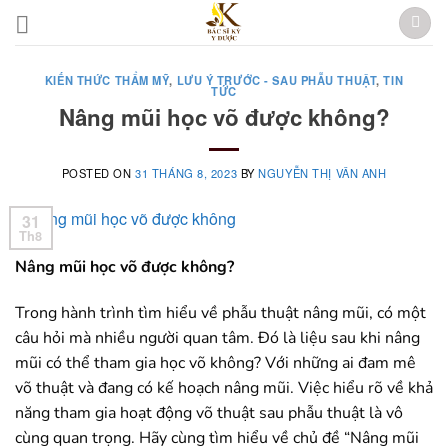
Skip
to
content
KIẾN THỨC THẨM MỸ
,
LƯU Ý TRƯỚC - SAU PHẪU THUẬT
,
TIN
TỨC
Nâng mũi học võ được không?
POSTED ON
31 THÁNG 8, 2023
BY
NGUYỄN THỊ VÂN ANH
31
Th8
Nâng mũi học võ được không?
Trong hành trình tìm hiểu về phẫu thuật nâng mũi, có một
câu hỏi mà nhiều người quan tâm. Đó là liệu sau khi nâng
mũi có thể tham gia học võ không? Với những ai đam mê
võ thuật và đang có kế hoạch nâng mũi. Việc hiểu rõ về khả
năng tham gia hoạt động võ thuật sau phẫu thuật là vô
cùng quan trọng. Hãy cùng tìm hiểu về chủ đề “Nâng mũi