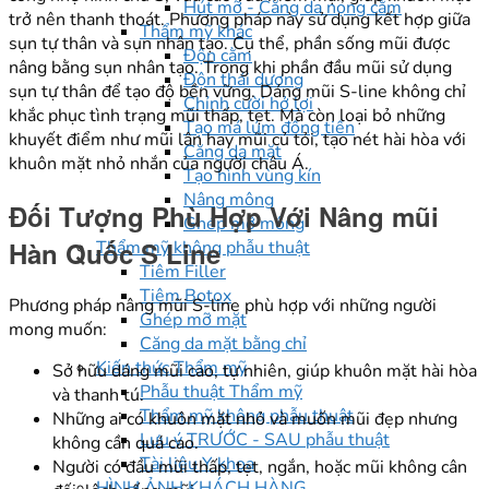
Hút mỡ - Căng da nọng cằm
trở nên thanh thoát. Phương pháp này sử dụng kết hợp giữa
Thẩm mỹ khác
sụn tự thân và sụn nhân tạo. Cụ thể, phần sống mũi được
Độn cằm
nâng bằng sụn nhân tạo. Trong khi phần đầu mũi sử dụng
Độn thái dương
sụn tự thân để tạo độ bền vững. Dáng mũi S-line không chỉ
Chỉnh cười hở lợi
khắc phục tình trạng mũi thấp, tẹt. Mà còn loại bỏ những
Tạo má lúm đồng tiền
khuyết điểm như mũi lân hay mũi củ tỏi, tạo nét hài hòa với
Căng da mặt
khuôn mặt nhỏ nhắn của người châu Á.
Tạo hình vùng kín
Nâng mông
Đối Tượng Phù Hợp Với Nâng mũi
Ghép mỡ mông
Hàn Quốc S Line
Thẩm mỹ không phẫu thuật
Tiêm Filler
Tiêm Botox
Phương pháp nâng mũi S-line phù hợp với những người
Ghép mỡ mặt
mong muốn:
Căng da mặt bằng chỉ
Kiến thức Thẩm mỹ
Sở hữu dáng mũi cao, tự nhiên, giúp khuôn mặt hài hòa
Phẫu thuật Thẩm mỹ
và thanh tú.
Thẩm mỹ không phẫu thuật
Những ai có khuôn mặt nhỏ và muốn mũi đẹp nhưng
Lưu ý TRƯỚC - SAU phẫu thuật
không cần quá cao.
Tài liệu Y khoa
Người có đầu mũi thấp, tẹt, ngắn, hoặc mũi không cân
HÌNH ẢNH KHÁCH HÀNG