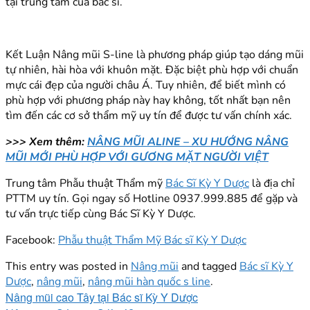
tại trung tâm của bác sĩ.
Kết Luận Nâng mũi S-line là phương pháp giúp tạo dáng mũi
tự nhiên, hài hòa với khuôn mặt. Đặc biệt phù hợp với chuẩn
mực cái đẹp của người châu Á. Tuy nhiên, để biết mình có
phù hợp với phương pháp này hay không, tốt nhất bạn nên
tìm đến các cơ sở thẩm mỹ uy tín để được tư vấn chính xác.
>>> Xem thêm:
NÂNG MŨI ALINE – XU HƯỚNG NÂNG
MŨI MỚI PHÙ HỢP VỚI GƯƠNG MẶT NGƯỜI VIỆT
Trung tâm Phẫu thuật Thẩm mỹ
Bác Sĩ Kỳ Y Dược
là địa chỉ
PTTM uy tín. Gọi ngay số Hotline 0937.999.885 để gặp và
tư vấn trực tiếp cùng Bác Sĩ Kỳ Y Dược.
Facebook:
Phẫu thuật Thẩm Mỹ Bác sĩ Kỳ Y Dược
This entry was posted in
Nâng mũi
and tagged
Bác sĩ Kỳ Y
Dược
,
nâng mũi
,
nâng mũi hàn quốc s line
.
Nâng mũi cao Tây tại Bác sĩ Kỳ Y Dược