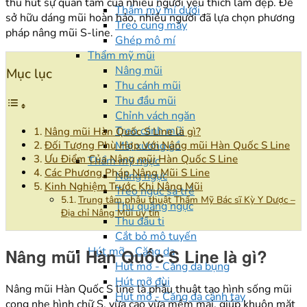
thu hút sự quan tâm của nhiều người yêu thích làm đẹp. Để
Thẩm mỹ mí dưới
sở hữu dáng mũi hoàn hảo, nhiều người đã lựa chọn phương
Treo cung mày
pháp nâng mũi S-line.
Ghép mô mí
Thẩm mỹ mũi
Nâng mũi
Mục lục
Thu cánh mũi
Thu đầu mũi
Chỉnh vách ngăn
Treo cánh mũi
Nâng mũi Hàn Quốc S Line là gì?
Mài xương gồ
Đối Tượng Phù Hợp Với Nâng mũi Hàn Quốc S Line
Ưu Điểm Của Nâng mũi Hàn Quốc S Line
Thẩm mỹ ngực
Các Phương Pháp Nâng Mũi S Line
Nâng ngực
Kinh Nghiệm Trước Khi Nâng Mũi
Treo ngực sa trễ
Trung tâm phẫu thuật Thẩm Mỹ Bác sĩ Kỳ Y Dược –
Thu quầng ngực
Địa chỉ Nâng Mũi uy tín
Thu đầu ti
Cắt bỏ mô tuyến
Hút mỡ - Căng da
Nâng mũi Hàn Quốc S Line là gì?
Hút mỡ - Căng da bụng
Hút mỡ đùi
Nâng mũi Hàn Quốc S line là phẫu thuật tạo hình sống mũi
Hút mỡ - Căng da cánh tay
cong nhẹ hình chữ S, vừa cao vừa mềm mại, giúp khuôn mặt