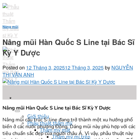
Skip
to
content
Nâng mũi
Nâng mũi Hàn Quốc S Line tại Bác Sĩ
Kỳ Y Dược
Posted on
12 Tháng 3, 2025
12 Tháng 3, 2025
by
NGUYỄN
THỊ VÂN ANH
12
Th3
Nâng mũi Hàn Quốc S Line tại Bác Sĩ Kỳ Y Dược
Giới thiệu
Nâng mũi cấu trúc S-line đang trở thành một xu hướng phổ
Phẫu thuật thẩm mỹ
biến ở các nước phương Đông. Dáng mũi này phù hợp với các
Thẩm mỹ mắt
tiêu chuẩn sắc đẹp của người châu Á. Vì vậy, phẫu thuật này
Thẩm mỹ mí trên