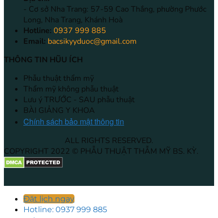
- Cơ sở Nha Trang: 57-59 Cao Thắng, phường Phước
Long, Nha Trang, Khánh Hoà
Hotline:
0937 999 885
Email:
bacsikyyduoc@gmail.com
THÔNG TIN HŨU ÍCH
Phẫu thuật thẩm mỹ
Thẩm mỹ không phẫu thuật
Lưu ý TRƯỚC - SAU phẫu thuật
BÀI GIẢNG Y KHOA
Chính sách bảo mật thông tin
ALL RIGHTS RESERVED.
COPYRIGHT 2022 © PHẪU THUẬT THẪM MỸ BS. KỲ.
Đặt lịch ngay
Hotline: 0937 999 885