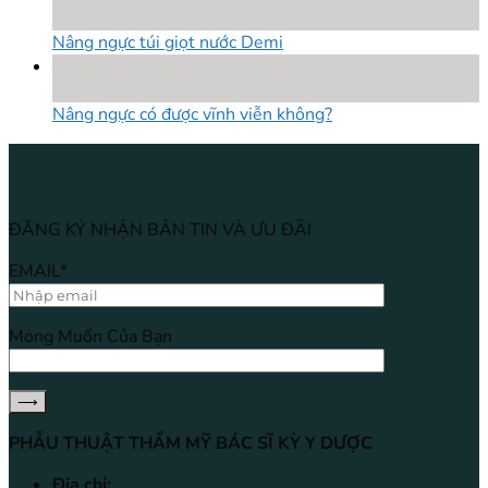
Th8
Nâng ngực túi giọt nước Demi
18
Th8
Nâng ngực có được vĩnh viễn không?
ĐĂNG KÝ NHẬN BẢN TIN VÀ ƯU ĐÃI
EMAIL*
Mong Muốn Của Bạn
PHẪU THUẬT THẨM MỸ BÁC SĨ KỲ Y DƯỢC
Địa chỉ: