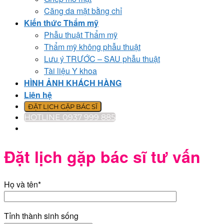
Căng da mặt bằng chỉ
Kiến thức Thẩm mỹ
Phẫu thuật Thẩm mỹ
Thẩm mỹ không phẫu thuật
Lưu ý TRƯỚC – SAU phẫu thuật
Tài liệu Y khoa
HÌNH ẢNH KHÁCH HÀNG
Liên hệ
ĐẶT LỊCH GẶP BÁC SĨ
HOTLINE 0937 999 885
Đặt lịch gặp bác sĩ tư vấn
Họ và tên*
Tỉnh thành sinh sống