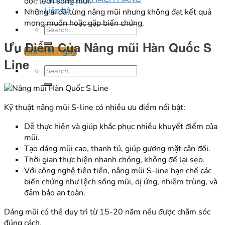
đối, lệch sống mũi.
Liên hệ
Những ai đã từng nâng mũi nhưng không đạt kết quả
mong muốn hoặc gặp biến chứng.
Ưu Điểm Của
Nâng mũi Hàn Quốc S
Đặt lịch ngay
Line
Kỹ thuật nâng mũi S-line có nhiều ưu điểm nổi bật:
Dễ thực hiện và giúp khắc phục nhiều khuyết điểm của
mũi.
Tạo dáng mũi cao, thanh tú, giúp gương mặt cân đối.
Thời gian thực hiện nhanh chóng, không để lại sẹo.
Với công nghệ tiên tiến, nâng mũi S-line hạn chế các
biến chứng như lệch sống mũi, dị ứng, nhiễm trùng, và
đảm bảo an toàn.
Dáng mũi có thể duy trì từ 15-20 năm nếu được chăm sóc
đúng cách.