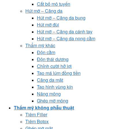
Cắt bỏ mô tuyến
Hút mỡ – Căng da
Hút mỡ – Căng da bụng
Hút mỡ đùi
Hút mỡ – Căng da cánh tay
Hút mỡ – Căng da nọng cằm
Thẩm mỹ khác
Độn cằm
Độn thái dương
Chỉnh cười hở lợi
Tạo má lúm đồng tiền
Căng da mặt
Tạo hình vùng kín
Nâng mông
Ghép mỡ mông
Thẩm mỹ không phẫu thuật
Tiêm Filler
Tiêm Botox
Ghép mỡ mặt