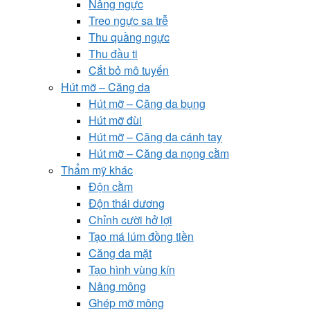
Nâng ngực
Treo ngực sa trễ
Thu quầng ngực
Thu đầu ti
Cắt bỏ mô tuyến
Hút mỡ – Căng da
Hút mỡ – Căng da bụng
Hút mỡ đùi
Hút mỡ – Căng da cánh tay
Hút mỡ – Căng da nọng cằm
Thẩm mỹ khác
Độn cằm
Độn thái dương
Chỉnh cười hở lợi
Tạo má lúm đồng tiền
Căng da mặt
Tạo hình vùng kín
Nâng mông
Ghép mỡ mông