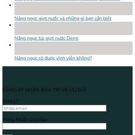
18
Th8
Nâng ngực giọt nước và những gì bạn cần biết
18
Th8
Nâng ngực túi giọt nước Demi
18
Th8
Nâng ngực có được vĩnh viễn không?
ĐĂNG KÝ NHẬN BẢN TIN VÀ ƯU ĐÃI
EMAIL*
Mong Muốn Của Bạn