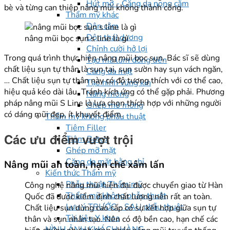
Hút mỡ - Căng da nọng cằm
bè và từng can thiệp nâng mũi không thành công.
Thẩm mỹ khác
Độn cằm
Độn thái dương
nâng mũi bọc sụn s line là gì
Chỉnh cười hở lợi
Trong quá trình thực hiện nâng mũi bọc sụn. Bác sĩ sẽ dùng
Tạo má lúm đồng tiền
chất liệu sụn tự thân là sụn tai, sụn sườn hay sụn vách ngăn,
Căng da mặt
… Chất liệu sụn tự thân này có độ tương thích với cơ thể cao,
Tạo hình vùng kín
hiệu quả kéo dài lâu. Tránh kích ứng có thể gặp phải. Phương
Nâng mông
pháp nâng mũi S Line là lựa chọn thích hợp với những người
Ghép mỡ mông
có dáng mũi đẹp, ít khuyết điểm.
Thẩm mỹ không phẫu thuật
Tiêm Filler
Các ưu điểm vượt trội
Tiêm Botox
Ghép mỡ mặt
Căng da mặt bằng chỉ
Nâng mũi an toàn, hạn chế xâm lấn
Kiến thức Thẩm mỹ
Phẫu thuật Thẩm mỹ
Công nghệ nâng mũi hiện đại được chuyển giao từ Hàn
Thẩm mỹ không phẫu thuật
Quốc đã được kiểm định chất lượng nên rất an toàn.
Lưu ý TRƯỚC - SAU phẫu thuật
Chất liệu sụn dùng cao cấp có sự kết hợp giữa sụn tự
Tài liệu Y khoa
thân và sụn nhân tạo. Nên có độ bền cao, hạn chế các
HÌNH ẢNH KHÁCH HÀNG