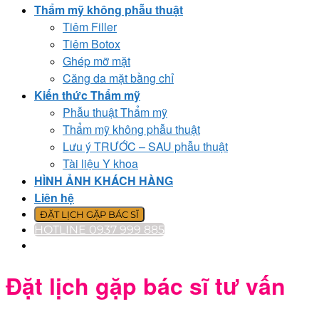
Thẩm mỹ không phẫu thuật
Tiêm Filler
Tiêm Botox
Ghép mỡ mặt
Căng da mặt bằng chỉ
Kiến thức Thẩm mỹ
Phẫu thuật Thẩm mỹ
Thẩm mỹ không phẫu thuật
Lưu ý TRƯỚC – SAU phẫu thuật
Tài liệu Y khoa
HÌNH ẢNH KHÁCH HÀNG
Liên hệ
ĐẶT LỊCH GẶP BÁC SĨ
HOTLINE 0937 999 885
Đặt lịch gặp bác sĩ tư vấn