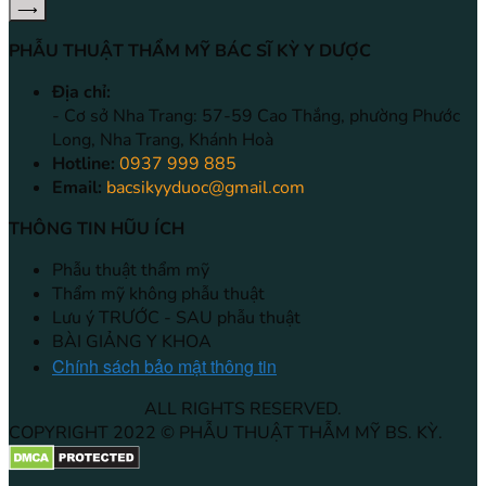
PHẪU THUẬT THẨM MỸ BÁC SĨ KỲ Y DƯỢC
Địa chỉ:
- Cơ sở Nha Trang: 57-59 Cao Thắng, phường Phước
Long, Nha Trang, Khánh Hoà
Hotline:
0937 999 885
Email:
bacsikyyduoc@gmail.com
THÔNG TIN HŨU ÍCH
Phẫu thuật thẩm mỹ
Thẩm mỹ không phẫu thuật
Lưu ý TRƯỚC - SAU phẫu thuật
BÀI GIẢNG Y KHOA
Chính sách bảo mật thông tin
ALL RIGHTS RESERVED.
COPYRIGHT 2022 © PHẪU THUẬT THẪM MỸ BS. KỲ.