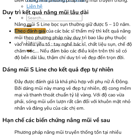
biến chứng như phương pháp nâng mũi truyền thống.
Liên hệ
Duy trì kết quả nâng mũi lâu dài
Nâng mũi S Line bọc sụn thường giữ được 5 – 10 năm.
Theo đánh giá của các bác sĩ thẩm mỹ thì kết quả nâng
Đặt lịch ngay
mũi theo phương pháp này duy trì bao lâu phụ thuộc
vào nhiều yếu tố : tay nghề bác sĩ, chất liệu sụn, chế độ
chăm sóc,… Nếu đảm bảo các điều kiện trên thì sẽ có
độ bền dài lâu, thậm chí duy trì vẻ đẹp đến trọn đời.
Dáng mũi S Line cho kết quả đẹp tự nhiên
Đây được đánh giá là khá phù hợp với phụ nữ Á Đông.
Bởi dáng mũi này mang vẻ đẹp tự nhiên, độ cong mềm
mại và thanh thoát chuẩn tỷ lệ vàng. Với độ cao vừa
phải, sóng mũi uốn lượn rất cân đối với khuôn mặt nhỏ
nhắn và đáng yêu của các chị em.
Hạn chế các biến chứng nâng mũi về sau
Phương pháp nâng mũi truyền thống tồn tại nhiều