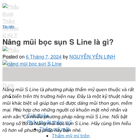
Skip
to
content
Tin tức
Nâng mũi bọc sụn S Line là gì?
Posted on
6 Tháng 7, 2024
by
NGUYỄN YẾN LINH
06
Th7
Nâng mũi S Line là phương pháp thẩm mỹ quen thuộc và rất
phổ biến trên thị trường hiện nay. Đây là một kỹ thuật nâng
mũi khác biệt sẽ giúp bạn có được dáng mũi thon gọn, mềm
mại. Phù hợp cho những người có khuôn mặt nhỏ nhắn và
Giới thiệu
xinh xắn. Có nhiều phương pháp nâng mũi S Line. Nổi bật
Phẫu thuật thẩm mỹ
trong số đó là Nâng mũi bọc sụn S Line. Hãy cùng tìm hiểu
Thẩm mỹ mắt
rõ hơn về phương pháp này bạn nhé.
Thẩm mỹ mí trên