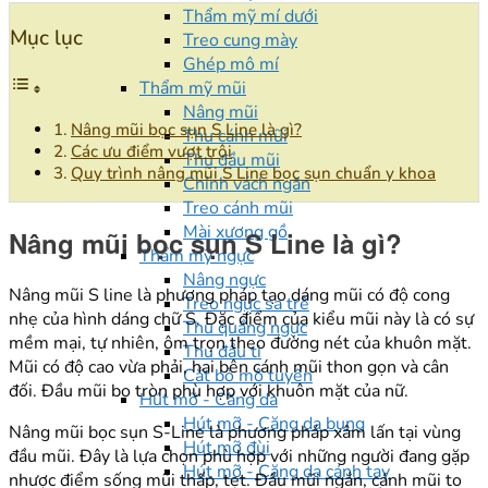
Thẩm mỹ mí dưới
Mục lục
Treo cung mày
Ghép mô mí
Thẩm mỹ mũi
Nâng mũi
Nâng mũi bọc sụn S Line là gì?
Thu cánh mũi
Các ưu điểm vượt trội
Thu đầu mũi
Quy trình nâng mũi S Line bọc sụn chuẩn y khoa
Chỉnh vách ngăn
Treo cánh mũi
Mài xương gồ
Nâng mũi bọc sụn S Line là gì?
Thẩm mỹ ngực
Nâng ngực
Nâng mũi S line là phương pháp tạo dáng mũi có độ cong
Treo ngực sa trễ
nhẹ của hình dáng chữ S. Đặc điểm của kiểu mũi này là có sự
Thu quầng ngực
mềm mại, tự nhiên, ôm trọn theo đường nét của khuôn mặt.
Thu đầu ti
Mũi có độ cao vừa phải, hai bên cánh mũi thon gọn và cân
Cắt bỏ mô tuyến
đối. Đầu mũi bo tròn phù hợp với khuôn mặt của nữ.
Hút mỡ - Căng da
Hút mỡ - Căng da bụng
Nâng mũi bọc sụn S-Line là phương pháp xâm lấn tại vùng
Hút mỡ đùi
đầu mũi. Đây là lựa chọn phù hợp với những người đang gặp
Hút mỡ - Căng da cánh tay
nhược điểm sống mũi thấp, tẹt. Đầu mũi ngắn, cánh mũi to