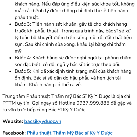
khách hàng. Nếu đáp ứng điều kiện sức khỏe tốt, không
mắc các bệnh lý được chống chỉ định thì sẽ tiến hành
phẫu thuật.
Bước 3: Tiến hành sát khuẩn, gây tê cho khách hàng
trước khi phẫu thuật. Trong quá trình này, bác sĩ sẽ xử
lý toàn bộ khuyết điểm trên sống mũi rồi đặt chất liệu
sụn. Sau khi chỉnh sửa xong, khâu lại bằng chỉ thẩm
mỹ.
Bước 4: Khách hàng sẽ được nghỉ ngơi tại phòng chăm
sóc đặc biệt, có đội ngũ y bác sĩ túc trực theo dõi.
Bước 5: Khi đã xác định tình trạng mũi của khách hàng
ổn định. Bác sĩ sẽ dặn dò hậu phẫu và hẹn lịch tái
khám. Khách hàng có thể ra về.
Trung tâm Phẫu thuật Thẩm mỹ Bác Sĩ Kỳ Y Dược là địa chỉ
PTTM uy tín. Gọi ngay số Hotline 0937.999.885 để gặp và
tư vấn trực tiếp cùng Bác Sĩ Kỳ Y Dược.
Website:
bacsikyyduoc.vn
Facebook:
Phẫu thuật Thẩm Mỹ Bác sĩ Kỳ Y Dược